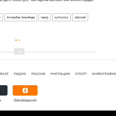
р
Алмазбек Атамбаев
театр
куттуктоо
юбилей
ЯСАТ
РАДИО
РОССИЯ
МИГРАЦИЯ
СПОРТ
ИНФОГРАФИ
e
Odnoklassniki