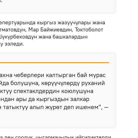
епертуарында кыргыз жазуучулары жана
матовдун, Мар Байжиевдин, Токтоболот
Шүкүрбековдун жана башкалардын
у ээледи.
ахна чеберлери калтырган бай мурас
да болушуна, көрүүчүлөрдү руханий
ыктуу спектаклдердин коюлушуна
мындан ары да кыргыздын залкар
 татыктуу алып жүрөт деп ишенем", —
а ден соолук, чыгармачылык ийгиликтерди