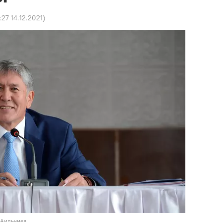
:27 14.12.2021
)
 Аильчиев