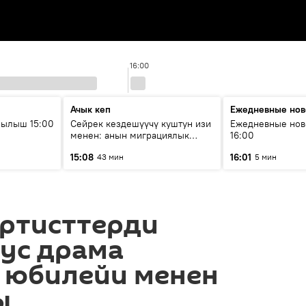
16:00
Ачык кеп
Ежедневные нов
рылыш 15:00
Сейрек кездешүүчү куштун изи
Ежедневные нов
менен: анын миграциялык
16:00
жолу эмнеден кабар берет?
15:08
16:01
43 мин
5 мин
артисттерди
рус драма
 юбилейи менен
ы