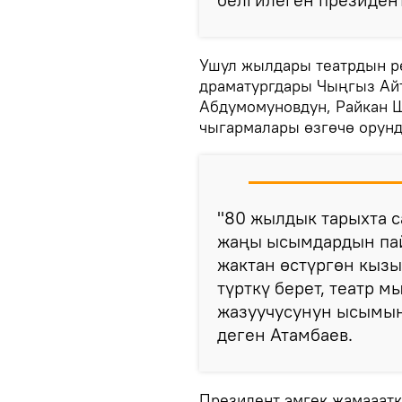
Ушул жылдары театрдын р
драматургдары Чыңгыз Айт
Абдумомуновдун, Райкан 
чыгармалары өзгөчө орунд
"80 жылдык тарыхта с
жаңы ысымдардын пай
жактан өстүргөн кыз
түрткү берет, театр 
жазуучусунун ысымын
деген Атамбаев.
Президент эмгек жамааатк