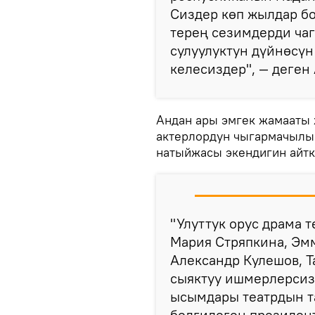
Сиздер көп жылдар бо
терең сезимдерди ча
сулуулуктун дүйнөсүн
келесиздер", — деген
Андан ары эмгек жамааты 
актерлордун чыгармачылы
натыйжасы экендигин айт
"Улуттук орус драма 
Мария Стряпкина, Эм
Александр Кулешов, Т
сыяктуу ишмерлерсиз
ысымдары театрдын та
белгилеген президен