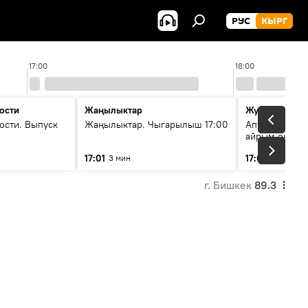
РУС
КЫРГ
17:00
18:00
ости
Жаңылыктар
Жума жыйын
ости. Выпуск
Жаңылыктар. Чыгарылыш 17:00
Апта ичинде 
айрым окуяла
17:01
17:05
3 мин
45 мин
г. Бишкек
89.3