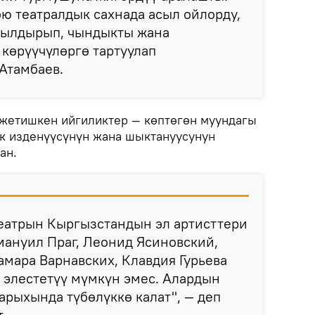
ю театралдык сахнада асыл ойлорду,
гылдырып, чындыкты жана
 көрүүчүлөргө тартуулап
 Атамбаев.
жетишкен ийгиликтер — көптөгөн муундагы
к изденүүсүнүн жана шыктануусунун
кан.
театрын Кыргызстандын эл артисттери
мануил Праг, Леонид Ясиновский,
амара Варнавских, Клавдия Гурьева
 элестетүү мүмкүн эмес. Алардын
рыхында түбөлүккө калат", — деп
т.