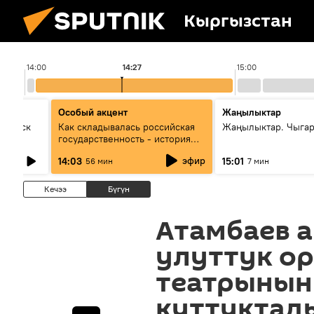
Кыргызстан
14:00
14:27
15:00
Особый акцент
Жаңылыктар
Выпуск
Как складывалась российская
Жаңылыктар. Чыга
государственность - история
России и геополитика Евразии
эфир
14:03
15:01
56 мин
7 мин
глазами аналитиков
Кечээ
Бүгүн
Атамбаев 
улуттук о
театрынын
куттуктад