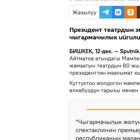
Жазылуу
Президент театрдын э
чыгармачылык ийгили
БИШКЕК, 12-дек. — Sputnik
Айтматов атындагы Мамлек
жамаатын театрдын 80 жыл
президенттин маалымат к
Куттуктоо жолдогон мамл
өлкөбүздүн тарыхы менен
"Чыгармачылык жолун
спектаклинин премье
республиканын мадан