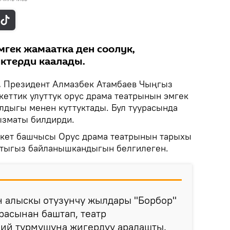
мгек жамаатка ден соолук,
ктерди каалады.
.
Президент Алмазбек Атамбаев Чыңгыз
еттик улуттук орус драма театрынын эмгек
дыгы менен куттуктады. Бул туурасында
ызматы билдирди.
екет башчысы Орус драма театрынын тарыхы
 тыгыз байланышкандыгын белгилеген.
 алыскы отузунчу жылдары "Борбор"
расынан баштап, театр
ий турмушуна жигердүү аралашты.