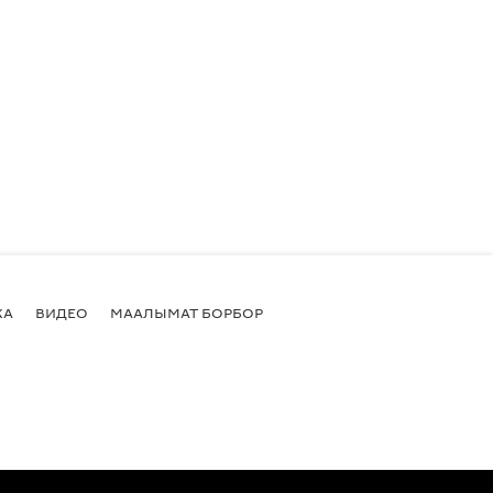
КА
ВИДЕО
МААЛЫМАТ БОРБОР