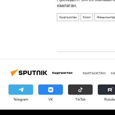
каалаган.
Кыргызстан
Коом
Жаңылыкта
Кыргызстан
КЫРГЫЗСТАН
СА
Telegram
VK
ТikТоk
Rutub