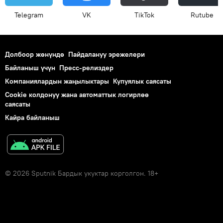
Telegram
VK
ТikТоk
Rutube
Долбоор жөнүндө
Пайдалануу эрежелери
Байланыш үчүн
Пресс-релиздер
Компаниялардын жаңылыктары
Купуялык саясаты
Cookie колдонуу жана автоматтык логирлөө
саясаты
Кайра байланыш
© 2026 Sputnik Бардык укуктар корголгон. 18+