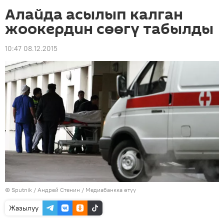
Алайда асылып калган
жоокердин сөөгү табылды
10:47 08.12.2015
©
Sputnik
/ Андрей Стенин
/
Медиабанкка өтүү
Жазылуу