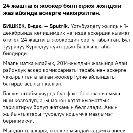
24 жаштагы жоокер былтыркы жылдын
жаз айында аскерге чакырылган.
БИШКЕК, 8-дек. — Sputnik.
Үстүбүздөгү жылдын 1-
декабрында келишимдик негизде аскердик кызмат
өтөгөн 24 жаштагы жоокердин сөөгү табылган. Бул
тууралуу Куралдуу күчтөрдүн Башкы штабы
билдирди.
Маалыматка ылайык, 2014-жылдын жазында Алай
райондук аскер комиссариаты тарабынан аскерге
чакырылган аталган жоокер Гүлчө айлындагы
батирде асылып калган.
Башкы штабы учурда бул факт боюнча кылмыш
иши козголуп, аны менен катат кызматтык
териштирүү болуп жатканын белгиледи. Анын
жыйынтыктары тууралуу кошумча маалымат
берилмекчи.
Мындан тышкары, жоокер мындай кадамга энеси