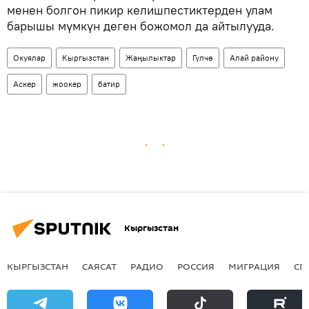
менен болгон пикир келишпестиктерден улам
барышы мүмкүн деген божомол да айтылууда.
Окуялар
Кыргызстан
Жаңылыктар
Гүлчө
Алай району
Аскер
жоокер
батир
Кыргызстан
КЫРГЫЗСТАН
САЯСАТ
РАДИО
РОССИЯ
МИГРАЦИЯ
СП