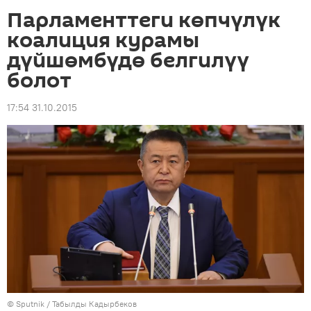
Парламенттеги көпчүлүк
коалиция курамы
дүйшөмбүдө белгилүү
болот
17:54 31.10.2015
©
Sputnik / Табылды Кадырбеков