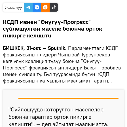
Жазылуу
КСДП менен "Өнүгүү-Прогресс"
сүйлөшүлгөн маселе боюнча орток
пикирге келишти
БИШКЕК, 31-окт. — Sputnik.
Парламенттеги КСДП
фракциясынын лидери Чыныбай Турсунбеков
көпчүлүк коалиция түзүү боюнча "Өнүгүү-
Прогресс" фракциясынын лидери Бакыт Төрөбаев
менен сүйлөштү. Бул туурасында бүгүн КСДП
фракциясынын катчылыгы маалымат таратты.
"Сүйлөшүүдө көтөрүлгөн маселелер
боюнча тараптар орток пикирге
келишти", — деп айтылат маалыматта.