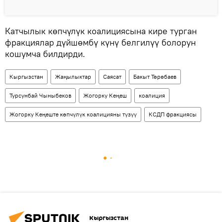
Катчылык көпчүлүк коалициясына кире турган
фракциялар дүйшөмбү күнү белгилүү болорун
кошумча билдирди.
Кыргызстан
Жаңылыктар
Саясат
Бакыт Төрөбаев
Турсунбай Чыныбеков
Жогорку Кеңеш
коалиция
Жогорку Кеңеште көпчүлүк коалицияны түзүү
КСДП фракциясы
Кыргызстан