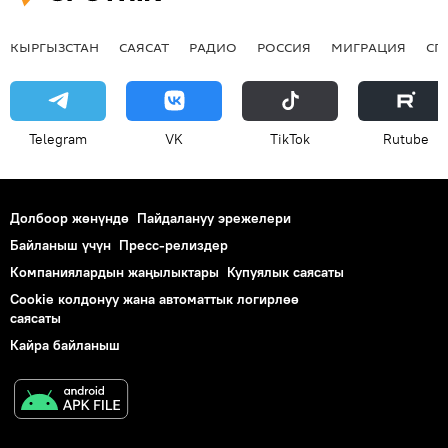
КЫРГЫЗСТАН
САЯСАТ
РАДИО
РОССИЯ
МИГРАЦИЯ
СП
Telegram
VK
ТikТоk
Rutube
Долбоор жөнүндө
Пайдалануу эрежелери
Байланыш үчүн
Пресс-релиздер
Компаниялардын жаңылыктары
Купуялык саясаты
Cookie колдонуу жана автоматтык логирлөө
саясаты
Кайра байланыш