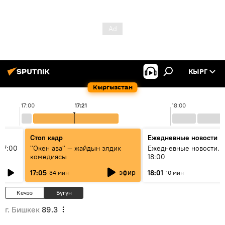
КЫРГ
Кыргызстан
17:00
17:21
18:00
Стоп кадр
Ежедневные новости
17:00
"Окен ава" — жайдын элдик
Ежедневные новости. 
комедиясы
18:00
эфир
17:05
18:01
34 мин
10 мин
Кечээ
Бүгүн
г. Бишкек
89.3