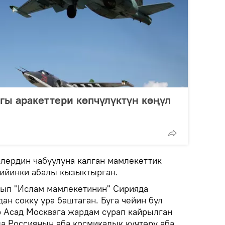
ы аракеттери көпчүлүктүн көңүл
рлердин чабуулуна калган мамлекеттик
ийинки абалы кызыктырган.
тып "Ислам мамлекетинин" Сирияда
н сокку ура баштаган. Буга чейин бул
 Асад Москвага жардам сурап кайрылган
да Россиянын аба космикалык күчтөрү аба