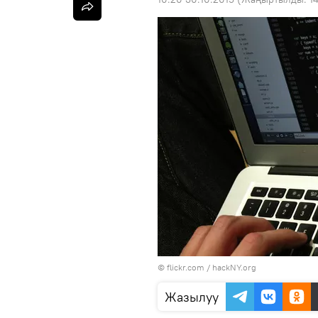
© flickr.com / hackNY.org
Жазылуу