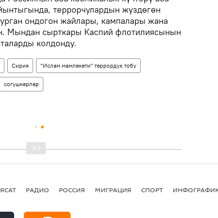
йынтыгында, террорчулардын жүздөгөн
урган ондогон жайлары, кампалары жана
н. Мындан сырткары Каспий флотилиясынын
еталарды колдонду.
Сирия
"Ислам мамлекети" террордук тобу
согушкерлер
ЯСАТ
РАДИО
РОССИЯ
МИГРАЦИЯ
СПОРТ
ИНФОГРАФИ