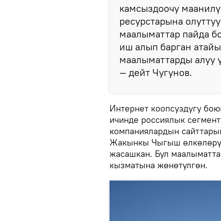
камсыздоочу маанилүү
ресурстарына олуттуу
маалыматтар пайда бо
иш алып барган атай
маалыматтарды алуу ү
— дейт Чугунов.
Интернет коопсуздугу бо
ичинде россиялык сегмен
компаниялардын сайттары
Жакынкы Чыгыш өлкөлөрүн
жасашкан. Бул маалыматт
кызматына жөнөтүлгөн.