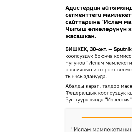
Адистердин айтымынд
сегменттеги мамлеке
сайттарына "Ислам м
Чыгыш өлкөлөрүнүн х
жасашкан.
БИШКЕК, 30-окт. — Sputnik
коопсуздук боюнча комис
Чугунов "Ислам мамлекети
россиянын интернет сегме
тынчсызданууда.
Абалды карап, талдоо ма
Федералдык коопсуздук к
Бул туурасында "Известия
"Ислам мамлекетинин