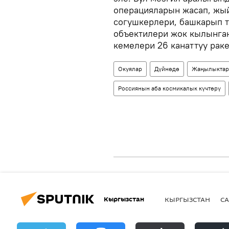
операцияларын жасап, жы
согушкерлери, башкарып т
объектилери жок кылынга
кемелери 26 канаттуу рак
Окуялар
Дүйнөдө
Жаңылыктар
Россиянын аба космикалык күчтөрү
Кыргызстан
КЫРГЫЗСТАН
СА