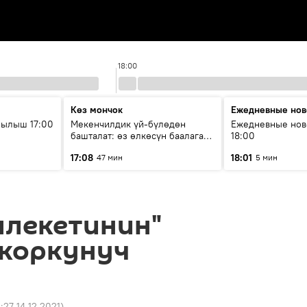
18:00
Көз мончок
Ежедневные нов
рылыш 17:00
Мекенчилдик үй-бүлөдөн
Ежедневные нов
башталат: өз өлкөсүн баалаган
18:00
муунду кантип тарбиялоо
17:08
18:01
47 мин
5 мин
керек?
млекетинин"
 коркунуч
4:27 14.12.2021
)