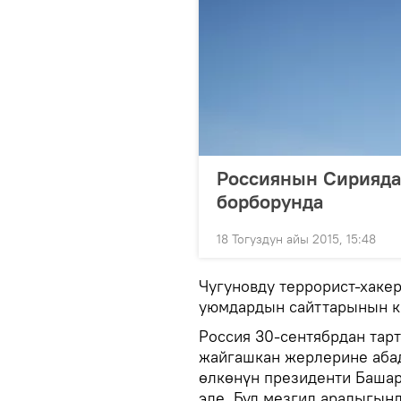
Россиянын Сириядаг
борборунда
18 Тогуздун айы 2015, 15:48
Чугуновду террорист-хаке
уюмдардын сайттарынын к
Россия 30-сентябрдан тар
жайгашкан жерлерине абада
өлкөнүн президенти Башар
эле. Бул мезгил аралыгын