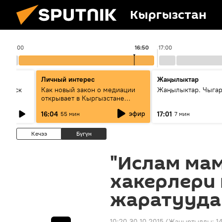
Кыргызстан
16:00
16:50
17:00
Личный интерес
Жаңылыктар
Выпуск
Как новый закон о медиации
Жаңылыктар. Чыга
открывает в Кыргызстане
культуру диалога
эфир
16:04
17:01
55 мин
7 мин
Кечээ
Бүгүн
"Ислам ма
хакерлери
жаратууда
10:20 30.10.2015
(Жаңыртылды:
1