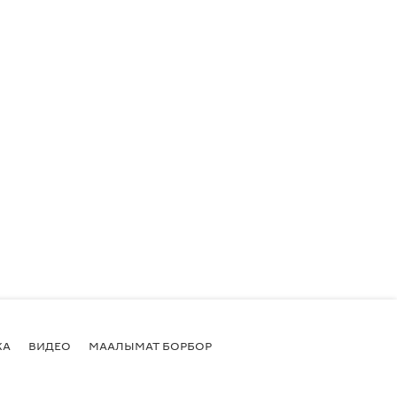
КА
ВИДЕО
МААЛЫМАТ БОРБОР