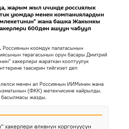
а, жарым жыл ичинде россиялык
ттик уюмдар менен компаниялардын
амлекетинин" жана башка Жакынкы
акерлери 600дөн ашуун чабуул
.
Россиянын коомдук палатасынын
сиясынын төрагасынын орун басары Дмитрий
нин" хакерлери жараткан кооптуулук
нттерине таасирин тийгизет деп
селелси менен ал Россиянын ИИМинин жана
ызматынын (ФКК) жетекчисине кайрылды.
" басылмасы жазды.
" хакерлери өлкөнүн коргонуусун