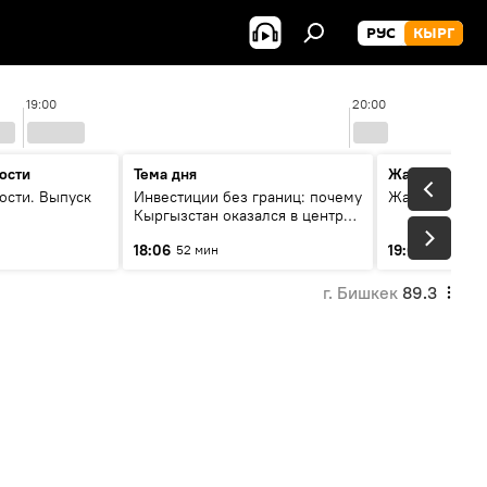
РУС
КЫРГ
19:00
20:00
ости
Тема дня
Жаңылыктар
ости. Выпуск
Инвестиции без границ: почему
Жаңылыктар.
Кыргызстан оказался в центре
внимания бизнеса
18:06
19:01
52 мин
11 мин
г. Бишкек
89.3