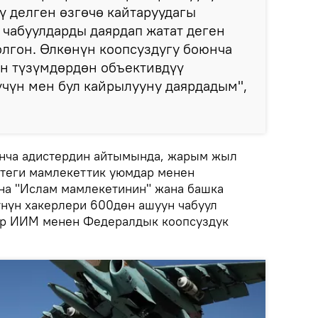
 делген өзгөчө кайтаруудагы
 чабуулдарды даярдап жатат деген
лгон. Өлкөнүн коопсуздугу боюнча
ын түзүмдөрдөн объективдүү
чүн мен бул кайрылууну даярдадым",
юнча адистердин айтымында, жарым жыл
ттеги мамлекеттик уюмдар менен
на "Ислам мамлекетинин" жана башка
үн хакерлери 600дөн ашуун чабуул
ар ИИМ менен Федералдык коопсуздук