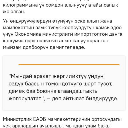
килограммына үч сомдон алынуучу атайы салык
жоюлган.
Ун өндүрүүчүлөрдүн өтүнүчүн эске алып жана
мамлекеттин азык-түлүк коопсуздугун камсыздоо
үчүн Экономика министрлиги импорттолгон данга
кошумча нарк салыгын алып салуу каралган
мыйзам долбоорун демилгелөөдө.
"Мындай аракет жергиликтүү ундун
өздүк баасын төмөндөтүүгө шарт түзөт,
демек баа боюнча атаандаштыкты
жогорулатат", — деп айтылат билдирүүдө.
Министрлик ЕАЭБ мамлекеттеринин ортосундагы
чек аралардын ачылышы, мындан улам бажы