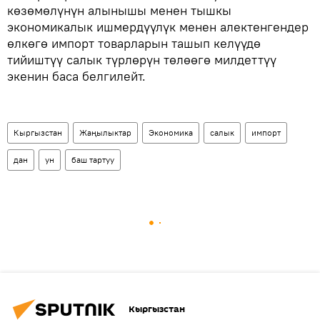
көзөмөлүнүн алынышы менен тышкы
экономикалык ишмердүүлүк менен алектенгендер
өлкөгө импорт товарларын ташып келүүдө
тийиштүү салык түрлөрүн төлөөгө милдеттүү
экенин баса белгилейт.
Кыргызстан
Жаңылыктар
Экономика
салык
импорт
дан
ун
баш тартуу
Кыргызстан