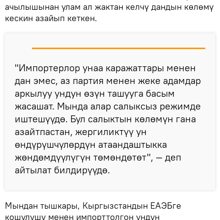
ачылышынан улам ал жактан келчү дандын көлөмү
кескин азайып кеткен.
"Импортерлор унаа каражаттары менен
дан эмес, аз партия менен жеке адамдар
аркылуу ундун өзүн ташууга басым
жасашат. Мында алар салыксыз режимде
иштешүүдө. Бул салыктын көлөмүн гана
азайтпастан, жергиликтүү ун
өндүрүшчүлөрдүн атаандаштыкка
жөндөмдүүлүгүн төмөндөтөт", — деп
айтылат билдирүүдө.
Мындан тышкары, Кыргызстандын ЕАЭБге
кошулушу менен импорттолгон ундун