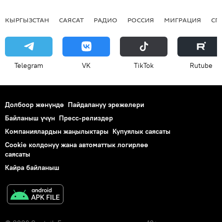
КЫРГЫЗСТАН
САЯСАТ
РАДИО
РОССИЯ
МИГРАЦИЯ
СП
Telegram
VK
ТikТоk
Rutube
Долбоор жөнүндө
Пайдалануу эрежелери
Байланыш үчүн
Пресс-релиздер
Компаниялардын жаңылыктары
Купуялык саясаты
Cookie колдонуу жана автоматтык логирлөө
саясаты
Кайра байланыш