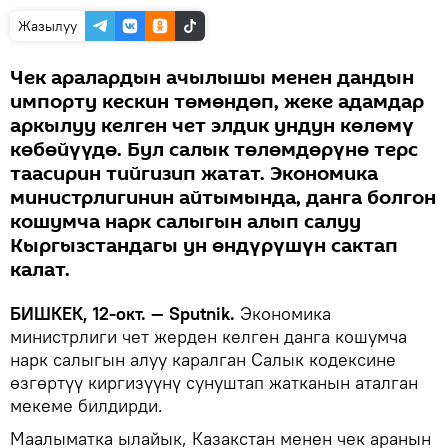
Жазылуу
Чек аралардын ачылышы менен дандын
импорту кескин төмөндөп, жеке адамдар
аркылуу келген чет элдик ундун көлөмү
көбөйүүдө. Бул салык төлөмдөрүнө терс
таасирин тийгизип жатат. Экономика
министрлигинин айтымында, данга болгон
кошумча нарк салыгын алып салуу
Кыргызстандагы ун өндүрүшүн сактап
калат.
БИШКЕК, 12-окт. — Sputnik.
Экономика
министрлиги чет жерден келген данга кошумча
нарк салыгын алуу каралган Салык кодексине
өзгөртүү киргизүүнү сунуштап жатканын аталган
мекеме билдирди.
Маалыматка ылайык, Казакстан менен чек аранын