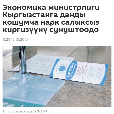
Экономика министрлиги
Кыргызстанга данды
кошумча нарк салыксыз
киргизүүнү сунуштоодо
11:29 12.10.2015
© Фото / пресс-служба ГНС КР