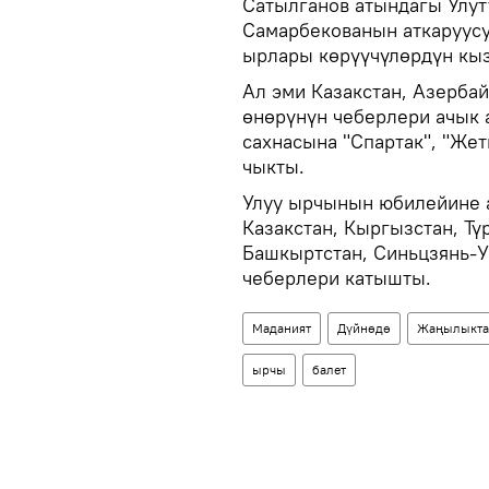
Сатылганов атындагы Улут
Самарбекованын аткаруусу
ырлары көрүүчүлөрдүн кыз
Ал эми Казакстан, Азербай
өнөрүнүн чеберлери ачык 
сахнасына "Спартак", "Жет
чыкты.
Улуу ырчынын юбилейине 
Казакстан, Кыргызстан, Түр
Башкыртстан, Синьцзянь-У
чеберлери катышты.
Маданият
Дүйнөдө
Жаңылыкта
ырчы
балет