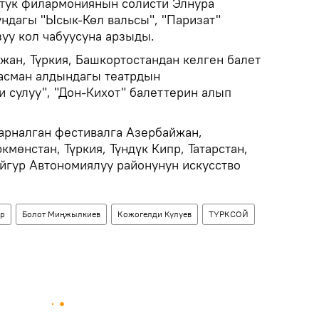
тук филармониянын солисти Элнура
ндагы "Ысык-Кѳл вальсы", "Паризат"
уу кол чабуусуна арзыды.
жан, Түркия, Башкортостандан келген балет
асман алдындагы театрдын
и сулуу", "Дон-Кихот" балеттерин алып
арналган фестивалга Азербайжан,
кмөнстан, Түркия, Түндүк Кипр, Татарстан,
йгур Автономиялуу районунун искусство
р
Болот Миңжылкиев
Кожогелди Кулуев
ТҮРКСОЙ