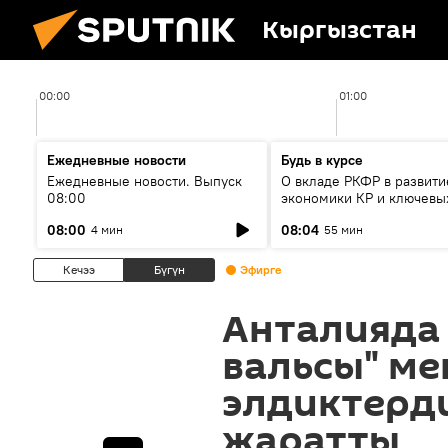
Кыргызстан
00:00
01:00
Ежедневные новости
Будь в курсе
Ежедневные новости. Выпуск
О вкладе РКФР в развити
08:00
экономики КР и ключевы
секторах до 2030 года
08:00
08:04
4 мин
55 мин
Кечээ
Бүгүн
Эфирге
Анталияда
вальсы" ме
элдиктерд
жаратты