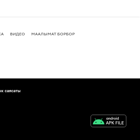
КА
ВИДЕО
МААЛЫМАТ БОРБОР
ык саясаты