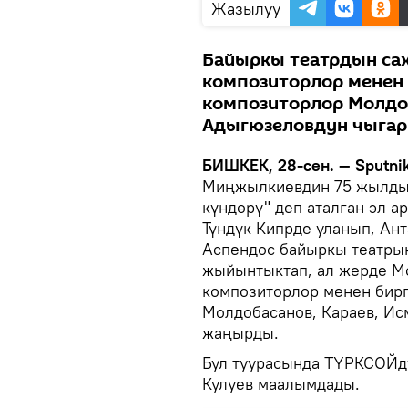
Жазылуу
Байыркы театрдын са
композиторлор менен 
композиторлор Молдоб
Адыгюзеловдун чыга
БИШКЕК, 28-сен. — Sputnik
Миңжылкиевдин 75 жылды
күндөрү" деп аталган эл 
Түндүк Кипрде уланып, Ан
Аспендос байыркы театрын
жыйынтыктап, ал жерде Мо
композиторлор менен бирг
Молдобасанов, Караев, И
жаңырды.
Бул туурасында ТҮРКСОЙд
Кулуев маалымдады.