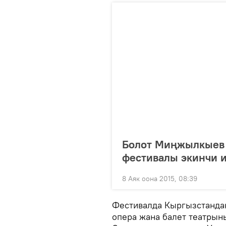
Болот Миңжылкыев 
фестивалы экинчи и
8 Аяк оона 2015, 08:39
Фестивалда Кыргызстанда
опера жана балет театры