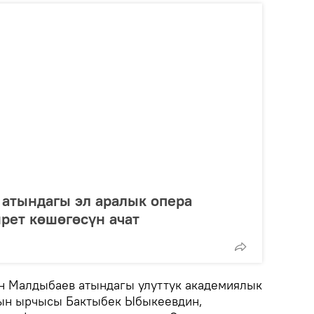
атындагы эл аралык опера
рет көшөгөсүн ачат
н Малдыбаев атындагы улуттук академиялык
нын ырчысы Бактыбек Ыбыкеевдин,