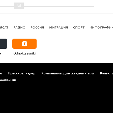
ЯСАТ
РАДИО
РОССИЯ
МИГРАЦИЯ
СПОРТ
ИНФОГРАФИ
e
Odnoklassniki
н
Пресс-релиздер
Компаниялардын жаңылыктары
Купуял
 байланыш