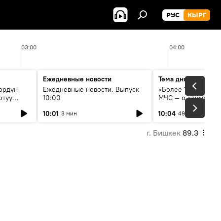
РУС
КЫРГ
03:00
04:00
Ежедневные новости
Тема дня
өрдүн
Ежедневные новости. Выпуск
«Более 1200 сёл в 
отуу
10:00
МЧС — о климате, 
системе оповещен
10:01
10:04
3 мин
49 мин
населения
г. Бишкек
89.3