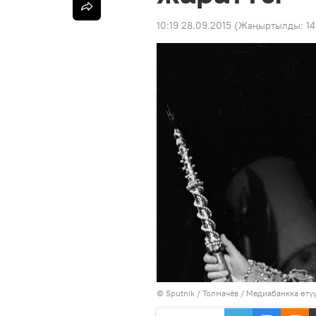
10:19 28.09.2015
(Жаңыртылды:
14
©
Sputnik
/ Толмачёв
/
Медиабанкка өтү