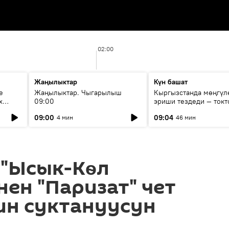
02:00
Жаңылыктар
Күн башат
е
Жаңылыктар. Чыгарылыш
Кыргызстанда мөңгүл
х
09:00
эриши тездеди — токт
мүмкүн эмеспи?
09:00
09:04
4 мин
46 мин
 "Ысык-Кѳл
нен "Паризат" чет
ин суктануусун