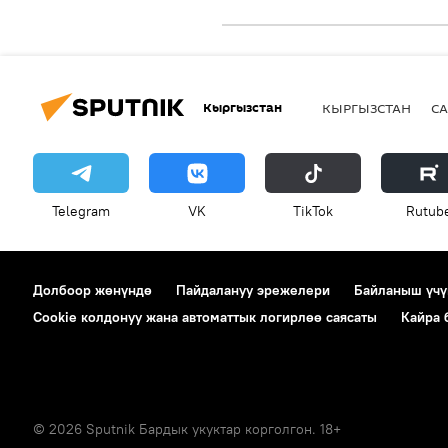
Кыргызстан
КЫРГЫЗСТАН
СА
Telegram
VK
ТikТоk
Rutub
Долбоор жөнүндө
Пайдалануу эрежелери
Байланыш үчү
Cookie колдонуу жана автоматтык логирлөө саясаты
Кайра
© 2026 Sputnik Бардык укуктар корголгон. 18+