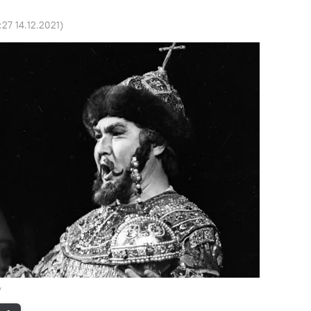
:27 14.12.2021
)
ү