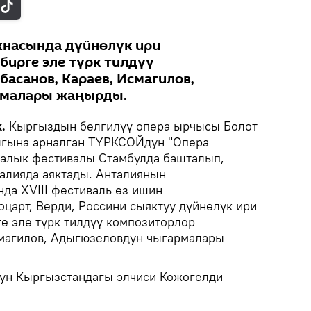
хнасында дүйнөлүк ири
бирге эле түрк тилдүү
асанов, Караев, Исмагилов,
рмалары жаңырды.
.
Кыргыздын белгилүү опера ырчысы Болот
гына арналган ТҮРКСОЙдун "Опера
аралык фестивалы Стамбулда башталып,
талияда аяктады. Анталиянын
да XVIII фестиваль өз ишин
царт, Верди, Россини сыяктуу дүйнөлүк ири
е эле түрк тилдүү композиторлор
смагилов, Адыгюзеловдун чыгармалары
ун Кыргызстандагы элчиси Кожогелди