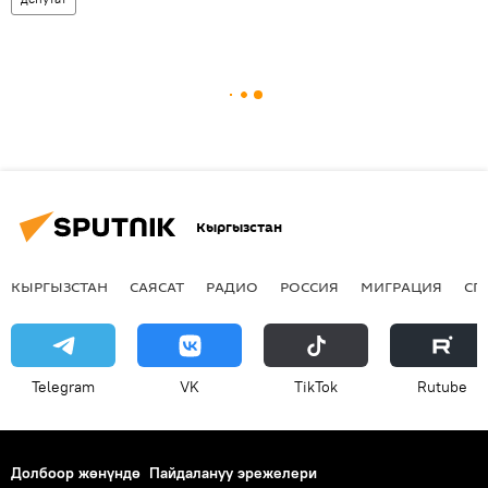
Кыргызстан
КЫРГЫЗСТАН
САЯСАТ
РАДИО
РОССИЯ
МИГРАЦИЯ
СП
Telegram
VK
ТikТоk
Rutube
Долбоор жөнүндө
Пайдалануу эрежелери