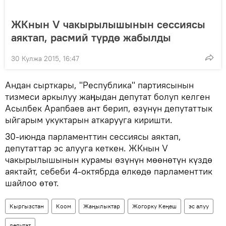
ЖКнын V чакырылышынын сессиясы
аяктап, расмий түрдө жабылды
30 Кулжа 2015, 16:47
Андан сырткары, "Республика" партиясынын
тизмеси аркылуу жаӊыдан депутат болуп келген
Асылбек Арапбаев ант берип, өзүнүн депутаттык
ыйгарым укуктарын аткарууга киришти.
30-июнда парламенттин сессиясы аяктап,
депутаттар эс алууга кеткен. ЖКнын V
чакырылышынын курамы өзүнүн мөөнөтүн күздө
аяктайт, себеби 4-октябрда өлкөдө парламенттик
шайлоо өтөт.
Кыргызстан
Коом
Жаңылыктар
Жогорку Кеңеш
эс алуу
депутат