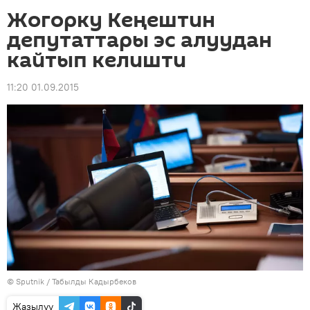
Жогорку Кеңештин
депутаттары эс алуудан
кайтып келишти
11:20 01.09.2015
©
Sputnik / Табылды Кадырбеков
Жазылуу