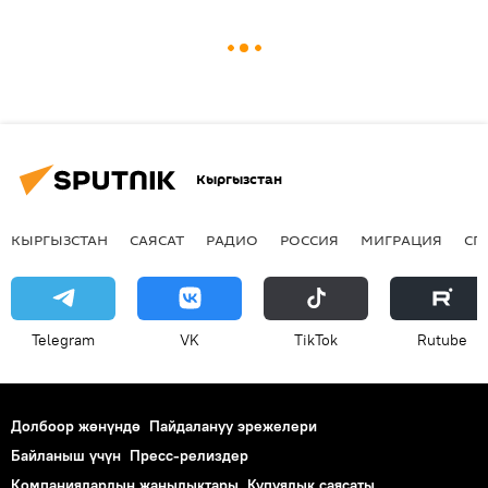
Кыргызстан
КЫРГЫЗСТАН
САЯСАТ
РАДИО
РОССИЯ
МИГРАЦИЯ
СП
Telegram
VK
ТikТоk
Rutube
Долбоор жөнүндө
Пайдалануу эрежелери
Байланыш үчүн
Пресс-релиздер
Компаниялардын жаңылыктары
Купуялык саясаты