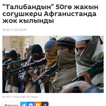
"Талибандын" 50гө жакын
согушкери Афганистанда
жок кылынды
14:22 11.08.2015
©
AFP
/ Noorullah Shirzada
Жазылуу