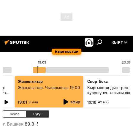
КЫРГ
Кыргызстан
19:03
20:00
Жаңылыктар
Спортбокс
ов:
Жаңылыктар. Чыгарылыш 19:00
Кыргызстандын грек-р
купку
күрөшүнүн тарыхы кан
башталган?
эфир
19:01
19:10
9 мин
42 мин
Кечээ
Бүгүн
г. Бишкек
89.3