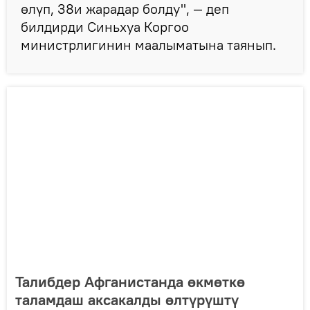
өлүп, 38и жарадар болду", — деп
билдирди Синьхуа Коргоо
министрлигинин маалыматына таянып.
Талибдер Афганистанда өкмөткө
таламдаш аксакалды өлтүрүштү