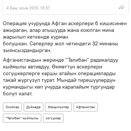
4 Баш оона 2015, 13:37
Операция учурунда Афган аскерлери 6 кишисинен
ажыраган, алар атышууда жана коюлган мина
жарылып кеткенде курман
болушкан. Саперлер жол четиндеги 32 минаны
зыянсыздандырган.
Афганистандын жеринде "Талибан" радикалдуу
кыймылы автивдүү. Өкмөттүн аскерлери
согушкерлерге каршы атайын операцияларды
такай жүргүзүп турат. Мындай тирешүүлөрдүн
курмандыгы көп учурда карапайым тургундар
болуп калат.
Окуялар
Дүйнөдө
Жаңылыктар
Афганистан
"Талибан" кыймылы
согушкер