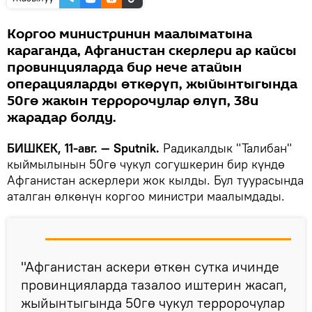
Коргоо министринин маалыматына
караганда, Афганистан скерлери ар кайсы
провинцияларда бир нече атайын
операцияларды өткөрүп, жыйынтыгында
50гө жакын терророчулар өлүп, 38и
жарадар болду.
БИШКЕК, 11-авг. — Sputnik.
Радикалдык "Талибан"
кыймылынын 50гө чукул согушкерин бир күндө
Афганистан аскерлери жок кылды. Бул туурасында
аталган өлкөнүн коргоо министри маалымдады.
"Афганистан аскери өткөн сутка ичинде
провинцияларда тазалоо иштерин жасап,
жыйынтыгында 50гө чукул терророчулар