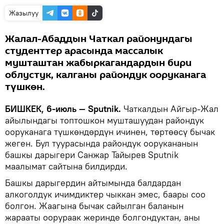
Жазылуу
Жалал-Абаддын Чаткал районундагы
студенттер арасында массалык
мушташтан жабыркагандардын бири
облустук, калганы райондук ооруканага
түшкөн.
БИШКЕК, 6-июль — Sputnik.
Чаткалдын Айгыр-Жал
айылындагы топтошкон мушташуудан райондук
ооруканага түшкөндөрдүн ичинен, төртөөсү бычак
жеген. Бул туурасында райондук оорукананын
башкы дарыгери Санжар Тайырев Sputnik
маалымат сайтына билдирди.
Башкы дарыгердин айтымында балдардан
алкоголдук ичимдиктер чыккан эмес, баары соо
болгон. Жаагына бычак сайылган баланын
жарааты оорураак жеринде болгондуктан, аны