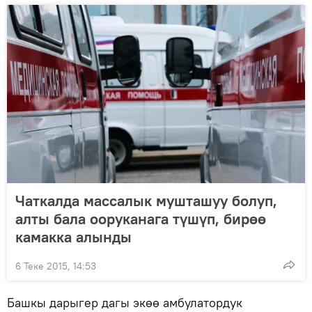
Чаткалда массалык мушташуу болуп,
алты бала ооруканага түшүп, бирөө
камакка алынды
6 Теке 2015, 14:53
Башкы дарыгер дагы экөө амбулатордук