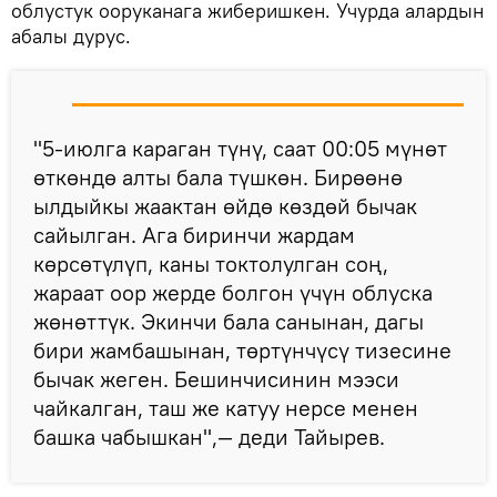
облустук ооруканага жиберишкен. Учурда алардын
абалы дурус.
"5-июлга караган түнү, саат 00:05 мүнөт
өткөндө алты бала түшкөн. Бирөөнө
ылдыйкы жаактан өйдө көздөй бычак
сайылган. Ага биринчи жардам
көрсөтүлүп, каны токтолулган соң,
жараат оор жерде болгон үчүн облуска
жөнөттүк. Экинчи бала санынан, дагы
бири жамбашынан, төртүнчүсү тизесине
бычак жеген. Бешинчисинин мээси
чайкалган, таш же катуу нерсе менен
башка чабышкан",— деди Тайырев.