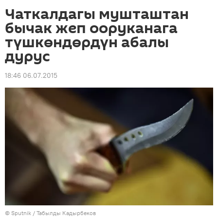
Чаткалдагы мушташтан
бычак жеп ооруканага
түшкөндөрдүн абалы
дурус
18:46 06.07.2015
©
Sputnik / Табылды Кадырбеков