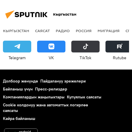
Кыргызстан
КЫРГЫЗСТАН
САЯСАТ
РАДИО
РОССИЯ
МИГРАЦИЯ
СП
Telegram
VK
ТikТоk
Rutube
Долбоор жөнүндө
Пайдалануу эрежелери
Байланыш үчүн
Пресс-релиздер
Компаниялардын жаңылыктары
Купуялык саясаты
Cookie колдонуу жана автоматтык логирлөө
саясаты
Кайра байланыш