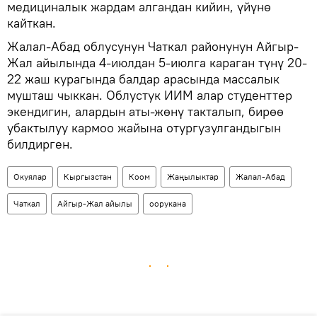
медициналык жардам алгандан кийин, үйүнө
кайткан.
Жалал-Абад облусунун Чаткал районунун Айгыр-
Жал айылында 4-июлдан 5-июлга караган түнү 20-
22 жаш курагында балдар арасында массалык
мушташ чыккан. Облустук ИИМ алар студенттер
экендигин, алардын аты-жөнү такталып, бирөө
убактылуу кармоо жайына отургузулгандыгын
билдирген.
Окуялар
Кыргызстан
Коом
Жаңылыктар
Жалал-Абад
Чаткал
Айгыр-Жал айылы
оорукана