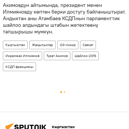
Акимовдун айтымында, президент менен
Илмияновду көптөн берки достугу байланыштырат.
Андыктан аны Атамбаев КСДПнын парламенттик
шайлоо алдындагы штабын жетектөөнү
тапшырышы мүмкүн.
Кыргызстан
Жаңылыктар
Ой-пикир
Саясат
Икрамжан Илмиянов
Турат Акимов
Шайлоо-2015
КСДП фракциясы
Кыргызстан