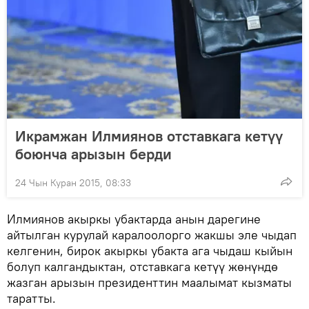
Икрамжан Илмиянов отставкага кетүү
боюнча арызын берди
24 Чын Куран 2015, 08:33
Илмиянов акыркы убактарда анын дарегине
айтылган курулай каралоолорго жакшы эле чыдап
келгенин, бирок акыркы убакта ага чыдаш кыйын
болуп калгандыктан, отставкага кетүү жөнүндө
жазган арызын президенттин маалымат кызматы
таратты.