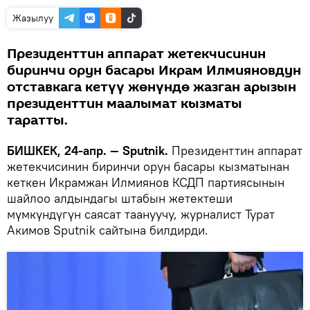
Жазылуу
Президенттин аппарат жетекчисинин
биринчи орун басары Икрам Илмияновдун
отставкага кетүү жөнүндө жазган арызын
президенттин маалымат кызматы
таратты.
БИШКЕК, 24-апр. — Sputnik.
Президенттин аппарат
жетекчисинин биринчи орун басары кызматынан
кеткен Икрамжан Илмиянов КСДП партиясынын
шайлоо алдындагы штабын жетектеши
мүмкүндүгүн саясат таануучу, журналист Турат
Акимов Sputnik сайтына билдирди.