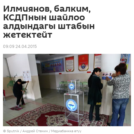
Илмиянов, балким,
КСДПнын шайлоо
алдындагы штабын
жетектейт
09:09 24.04.2015
©
Sputnik
/ Андрей Стенин
/
Медиабанкка өтүү