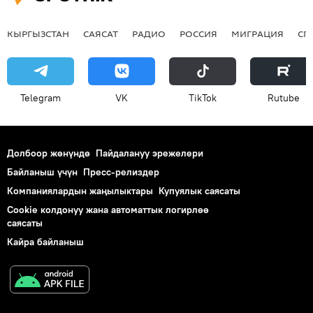
КЫРГЫЗСТАН
САЯСАТ
РАДИО
РОССИЯ
МИГРАЦИЯ
СП
Telegram
VK
ТikТоk
Rutube
Долбоор жөнүндө
Пайдалануу эрежелери
Байланыш үчүн
Пресс-релиздер
Компаниялардын жаңылыктары
Купуялык саясаты
Cookie колдонуу жана автоматтык логирлөө
саясаты
Кайра байланыш