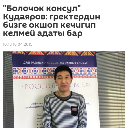
"Болочок консул"
Кудаяров: гректердин
бизге окшоп кечигип
келмей адаты бар
10:13 16.04.2015