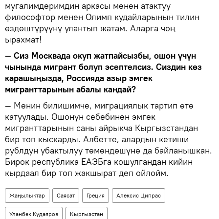
мугалимдеримдин аркасы менен атактуу
философтор менен Олимп кудайларынын тилин
өздөштүрүүнү улантып жатам. Аларга чоң
ырахмат!
— Сиз Москвада окуп жатпайсызбы, ошон үчүн
чынында мигрант болуп эсептелсиз. Сиздин көз
карашыңызда, Россияда азыр эмгек
мигранттарынын абалы кандай?
— Менин билишимче, миграциялык тартип өтө
катуулады. Ошонун себебинен эмгек
мигранттарынын саны айрыкча Кыргызстандан
бир топ кыскарды. Албетте, алардын кетиши
рублдун убактылуу төмөндөшүнө да байланышкан.
Бирок республика ЕАЭБга кошулгандан кийин
кырдаал бир топ жакшырат деп ойлойм.
Жаңылыктар
Саясат
Греция
Алексис Ципрас
Уланбек Кудаяров
Кыргызстан