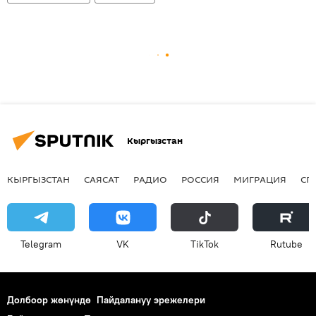
Кыргызстан
КЫРГЫЗСТАН
САЯСАТ
РАДИО
РОССИЯ
МИГРАЦИЯ
СП
Telegram
VK
ТikТоk
Rutube
Долбоор жөнүндө
Пайдалануу эрежелери