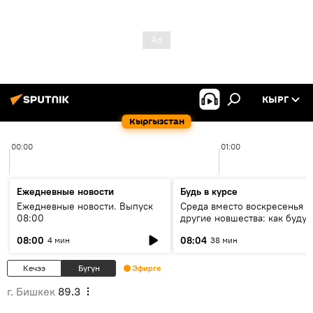
КЫРГ
Кыргызстан
00:00
01:00
Ежедневные новости
Будь в курсе
Ежедневные новости. Выпуск
Среда вместо воскресенья и
08:00
другие новшества: как будут
проходить выборы в КР?
08:00
08:04
4 мин
38 мин
Кечээ
Бүгүн
Эфирге
г. Бишкек
89.3