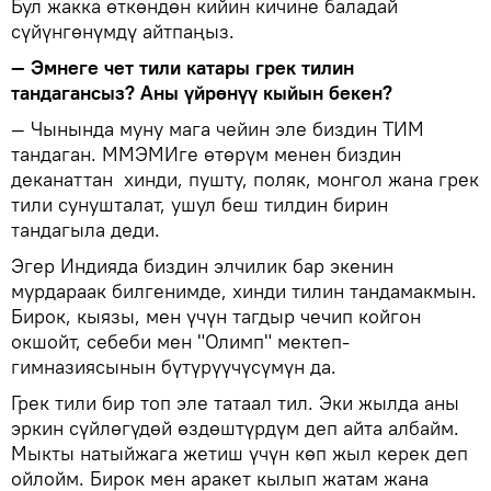
Бул жакка өткөндөн кийин кичине баладай
сүйүнгөнүмдү айтпаңыз.
— Эмнеге чет тили катары грек тилин
тандагансыз? Аны үйрөнүү кыйын бекен?
— Чынында муну мага чейин эле биздин ТИМ
тандаган. ММЭМИге өтөрүм менен биздин
деканаттан хинди, пушту, поляк, монгол жана грек
тили сунушталат, ушул беш тилдин бирин
тандагыла деди.
Эгер Индияда биздин элчилик бар экенин
мурдараак билгенимде, хинди тилин тандамакмын.
Бирок, кыязы, мен үчүн тагдыр чечип койгон
окшойт, себеби мен "Олимп" мектеп-
гимназиясынын бүтүрүүчүсүмүн да.
Грек тили бир топ эле татаал тил. Эки жылда аны
эркин сүйлөгүдөй өздөштүрдүм деп айта албайм.
Мыкты натыйжага жетиш үчүн көп жыл керек деп
ойлойм. Бирок мен аракет кылып жатам жана