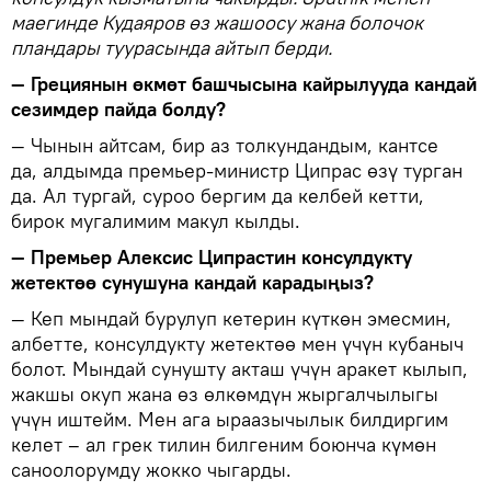
маегинде Кудаяров өз жашоосу жана болочок
пландары туурасында айтып берди.
— Грециянын өкмөт башчысына кайрылууда кандай
сезимдер пайда болду?
— Чынын айтсам, бир аз толкундандым, кантсе
да, алдымда премьер-министр Ципрас өзү турган
да. Ал тургай, суроо бергим да келбей кетти,
бирок мугалимим макул кылды.
— Премьер Алексис Ципрастин консулдукту
жетектөө сунушуна кандай карадыңыз?
— Кеп мындай бурулуп кетерин күткөн эмесмин,
албетте, консулдукту жетектөө мен үчүн кубаныч
болот. Мындай сунушту акташ үчүн аракет кылып,
жакшы окуп жана өз өлкөмдүн жыргалчылыгы
үчүн иштейм. Мен ага ыраазычылык билдиргим
келет – ал грек тилин билгеним боюнча күмөн
саноолорумду жокко чыгарды.