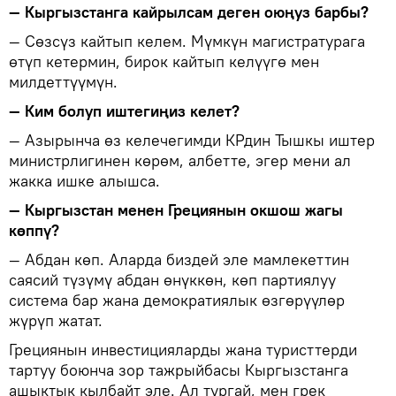
— Кыргызстанга кайрылсам деген оюңуз барбы?
— Сөзсүз кайтып келем. Мүмкүн магистратурага
өтүп кетермин, бирок кайтып келүүгө мен
милдеттүүмүн.
— Ким болуп иштегиңиз келет?
— Азырынча өз келечегимди КРдин Тышкы иштер
министрлигинен көрөм, албетте, эгер мени ал
жакка ишке алышса.
— Кыргызстан менен Грециянын окшош жагы
көппү?
— Абдан көп. Аларда биздей эле мамлекеттин
саясий түзүмү абдан өнүккөн, көп партиялуу
система бар жана демократиялык өзгөрүүлөр
жүрүп жатат.
Грециянын инвестицияларды жана туристтерди
тартуу боюнча зор тажрыйбасы Кыргызстанга
ашыктык кылбайт эле. Ал тургай, мен грек