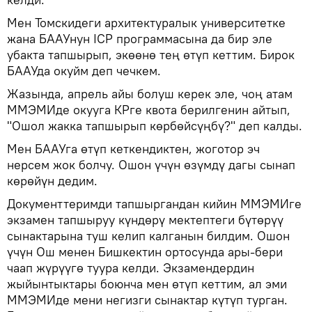
Мен Томскидеги архитектуралык университетке
жана БААУнун ICP программасына да бир эле
убакта тапшырып, экөөнө тең өтүп кеттим. Бирок
БААУда окуйм деп чечкем.
Жазында, апрель айы болуш керек эле, чоң атам
ММЭМИде окууга КРге квота берилгенин айтып,
"Ошол жакка тапшырып көрбөйсүңбү?" деп калды.
Мен БААУга өтүп кеткендиктен, жоготор эч
нерсем жок болчу. Ошон үчүн өзүмдү дагы сынап
көрөйүн дедим.
Документтеримди тапшыргандан кийин ММЭМИге
экзамен тапшыруу күндөрү мектептеги бүтөрүү
сынактарына туш келип калганын билдим. Ошон
үчүн Ош менен Бишкектин ортосунда ары-бери
чаап жүрүүгө туура келди. Экзамендердин
жыйынтыктары боюнча мен өтүп кеттим, ал эми
ММЭМИде мени негизги сынактар күтүп турган.