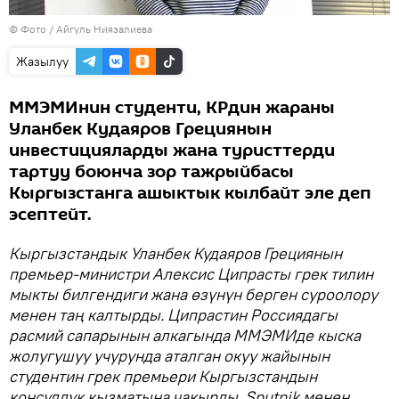
© Фото / Айгуль Ниязалиева
Жазылуу
ММЭМИнин студенти, КРдин жараны
Уланбек Кудаяров Грециянын
инвестицияларды жана туристтерди
тартуу боюнча зор тажрыйбасы
Кыргызстанга ашыктык кылбайт эле деп
эсептейт.
Кыргызстандык Уланбек Кудаяров Грециянын
премьер-министри Алексис Ципрасты грек тилин
мыкты билгендиги жана өзүнүн берген суроолору
менен таң калтырды. Ципрастин Россиядагы
расмий сапарынын алкагында ММЭМИде кыска
жолугушуу учурунда аталган окуу жайынын
студентин грек премьери Кыргызстандын
консулдук кызматына чакырды. Sputnik менен