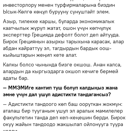
инвесторлору менен турфирмаларына биздин
Ысык-Көлгө көңүл бурууну сунуштайт элем.
Азыр, тилекке каршы, буларда экономикалык
каатчылык жүрүп жатат, ошон үчүн көпчүлүк
эксперттер Грецияда дефолт болот деп айтууда.
Бирок Грециянын азыркы тарыхына карасак, алар
абдан кайраттуу эл, тагдырдын бардык оош-
кыйыштарын жеңип кете алат.
Калкы болсо чынында бизге окшош. Анан калса,
алардын да кыргыздарга окшоп кечиге бермей
адаты бар.
— ММЭМИге кантип туш болуп калдыңыз жана
эмне үчүн дал ушул адистикти тандагансыз?
— Адистикти тандоого көп баш ооруткан жокмун:
аталаш бир тууганым ушул эл аралык мамилелер
факультетин танда деп кеп-кеңешин берди. Бирок
окуу жайын тандоодо жакшылап ойлонууга туура
келди.