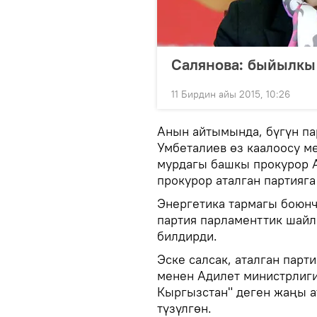
Cалянова: быйылкы
11 Бирдин айы 2015, 10:26
Анын айтымында, бүгүн п
Умбеталиев өз каалоосу м
мурдагы башкы прокурор 
прокурор аталган партияга
Энергетика тармагы боюнч
партия парламенттик шай
билдирди.
Эске салсак, аталган пар
менен Адилет министрлиги
Кыргызстан" деген жаңы а
түзүлгөн.