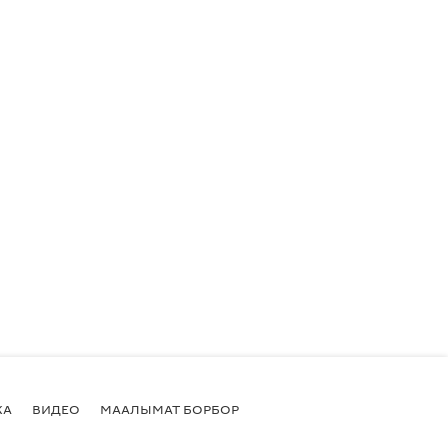
КА
ВИДЕО
МААЛЫМАТ БОРБОР