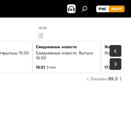
РУС
КЫРГ
15:00
16
Ежедневные новости
Жаңылыктар
гарылыш 15:00
Ежедневные новости. Выпуск
Жаңылыктар.
16:00
16:01
17:01
3 мин
5 мин
г. Бишкек
89.3