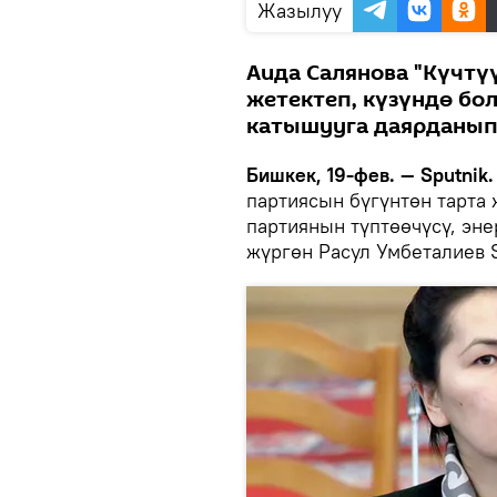
Жазылуу
Аида Салянова "Күчтү
жетектеп, күзүндө бо
катышууга даярданып
Бишкек, 19-фев. — Sputnik
партиясын бүгүнтөн тарта 
партиянын түптөөчүсү, эне
жүргөн Расул Умбеталиев 