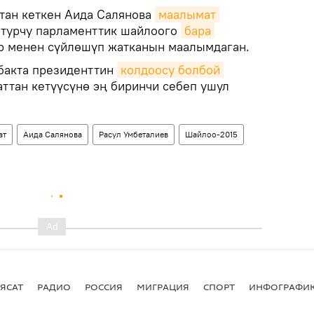
тан кеткен Аида Салянова
маалымат 
 турчу парламенттик шайлоого
бара 
ар менен сүйлөшүп жатканын маалымдаган.
бакта президенттин
колдоосу болбой 
ттан кетүүсүнө эң биринчи себеп ушул
ат
Аида Салянова
Расул Умбеталиев
Шайлоо-2015
ЯСАТ
РАДИО
РОССИЯ
МИГРАЦИЯ
СПОРТ
ИНФОГРАФИ