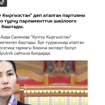
ү Кыргызстан" деп аталган партияны
ло турчу парламенттик шайлоого
 баштады.
.
Аида Салянова "Күчтүү Кыргызстан"
жетектеп баштады. Бул туурасында аталган
ргетика тармагы боюнча эксперт болуп
Sputnik сайтына билдирди.