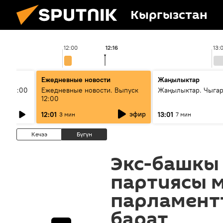
Кыргызстан
12:00
12:16
13:
Ежедневные новости
Жаңылыктар
ыш 11:00
Ежедневные новости. Выпуск
Жаңылыктар. Чыга
12:00
эфир
12:01
13:01
3 мин
7 мин
Кечээ
Бүгүн
Экс-башкы
партиясы 
парламент
барат