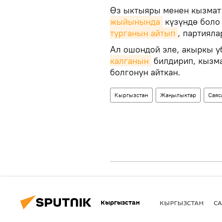
Өз ыктыяры менен кызмат
жыйынында
күзүндө боло
турганын айтып
, партиял
Ал ошондой эле, акыркы у
калганын
билдирип, кызма
болгонун айткан.
Кыргызстан
Жаңылыктар
Саяс
Кыргызстан
КЫРГЫЗСТАН
СА