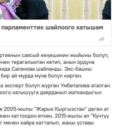
 парламенттик шайлоого катышам
артиянын саясый кеңешинин жыйыны болуп,
енен төрагалыктан кетип, анын ордуна
Аида Салянова шайланды. Экс-башкы
 бир ай мурда мүчө болуп кирген.
а эксперт болуп жүргөн Умбеталиев аталган
лоого катышууга даярданып жаткандыгын
тия 2005-жылы "Жарык Кыргызстан" деген ат
нен каттоодон өткөн. 2015-жылы ал "Күчтүү
т менен кайра катталып, жаңы уставы