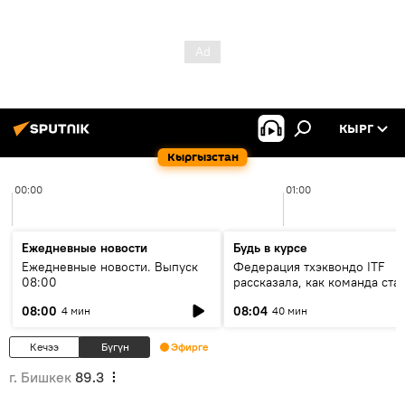
КЫРГ
Кыргызстан
00:00
01:00
Ежедневные новости
Будь в курсе
Ежедневные новости. Выпуск
Федерация тхэквондо ITF
08:00
рассказала, как команда ста
жертвой мошенников
08:00
08:04
4 мин
40 мин
Кечээ
Бүгүн
Эфирге
г. Бишкек
89.3