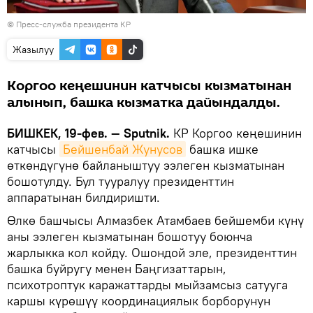
©
Пресс-служба президента КР
Жазылуу
Коргоо кеңешинин катчысы кызматынан
алынып, башка кызматка дайындалды.
БИШКЕК, 19-фев. — Sputnik.
КР Коргоо кеңешинин
катчысы
Бейшенбай Жунусов
башка ишке
өткөндүгүнө байланыштуу ээлеген кызматынан
бошотулду. Бул тууралуу президенттин
аппаратынан билдиришти.
Өлкө башчысы Алмазбек Атамбаев бейшемби күнү
аны ээлеген кызматынан бошотуу боюнча
жарлыкка кол койду. Ошондой эле, президенттин
башка буйругу менен Баңгизаттарын,
психотроптук каражаттарды мыйзамсыз сатууга
каршы күрөшүү координациялык борборунун