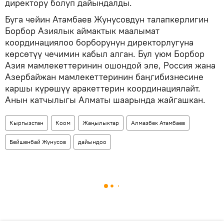
директору болуп дайындалды.
Буга чейин Атамбаев Жунусовдун талапкерлигин
Борбор Азиялык аймактык маалымат
координациялоо борборунун директорлугуна
көрсөтүү чечимин кабыл алган. Бул уюм Борбор
Азия мамлекеттеринин ошондой эле, Россия жана
Азербайжан мамлекеттеринин баңгибизнесине
каршы күрөшүү аракеттерин координациялайт.
Анын катчылыгы Алматы шаарында жайгашкан.
Кыргызстан
Коом
Жаңылыктар
Алмазбек Атамбаев
Бейшенбай Жунусов
дайындоо