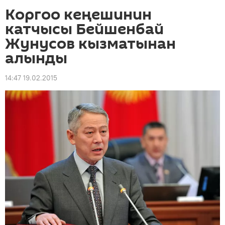
Коргоо кеңешинин
катчысы Бейшенбай
Жунусов кызматынан
алынды
14:47 19.02.2015