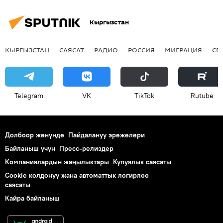
Кыргызстан
КЫРГЫЗСТАН
САЯСАТ
РАДИО
РОССИЯ
МИГРАЦИЯ
СП
Telegram
VK
ТikТоk
Rutube
Долбоор жөнүндө
Пайдалануу эрежелери
Байланыш үчүн
Пресс-релиздер
Компаниялардын жаңылыктары
Купуялык саясаты
Cookie колдонуу жана автоматтык логирлөө
саясаты
Кайра байланыш