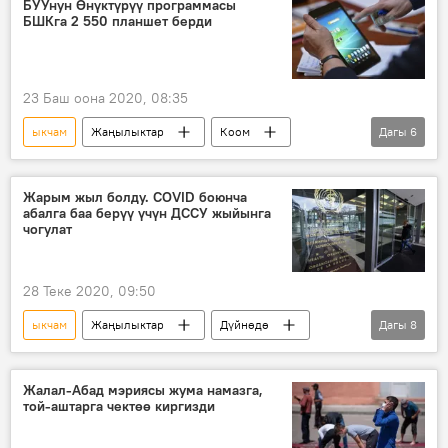
БУУнун Өнүктүрүү программасы
БШКга 2 550 планшет берди
23 Баш оона 2020, 08:35
ыкчам
Жаңылыктар
Коом
Дагы
6
Кыргызстан
БШК
шайлоо
планшет
маалымат
Шайлоо-2020
Жарым жыл болду. COVID боюнча
абалга баа берүү үчүн ДССУ жыйынга
чогулат
28 Теке 2020, 09:50
ыкчам
Жаңылыктар
Дүйнөдө
Дагы
8
Коом
Дүйнөлүк саламаттыкты сактоо уюму
Жалал-Абад мэриясы жума намазга,
той-аштарга чектөө киргизди
комитет
жыйын
коронавирус
пандемия
оору