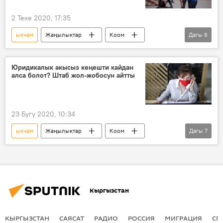
Дүйнөгө жайылган коронавирус
2 Теке 2020, 17:35
ыкчам
Жаңылыктар
Коом
Дагы
6
Кыргызстан
Жалал-Абад
штаб
коронавирус
чектөө
Юридикалык акысыз кеңешти кайдан
алса болот? Штаб жол-жобосун айтты
Коронавируска байланыштуу Кыргызстандагы кырдаал
23 Бугу 2020, 10:34
ыкчам
Жаңылыктар
Коом
Дагы
7
Кыргызстан
кеп
юрист
кеңеш
байланыш
номер
акысыз
Кыргызстан
КЫРГЫЗСТАН
САЯСАТ
РАДИО
РОССИЯ
МИГРАЦИЯ
СП