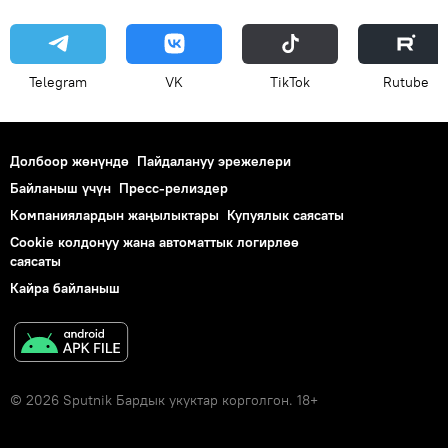
Telegram
VK
ТikТоk
Rutube
Долбоор жөнүндө
Пайдалануу эрежелери
Байланыш үчүн
Пресс-релиздер
Компаниялардын жаңылыктары
Купуялык саясаты
Cookie колдонуу жана автоматтык логирлөө
саясаты
Кайра байланыш
© 2026 Sputnik Бардык укуктар корголгон. 18+