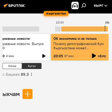
КЫРГ
Кыргызстан
20:00
20:3
едневные новости
Об экономике и не только
едневные новости. Выпуск
Почему демографический бум
:00
Кыргызстана может
превратиться в проблему и как
эфир
:00
20:05
4 мин
37 мин
этого избежать
Кечээ
Бүгүн
г. Бишкек
89.3
ыкчам