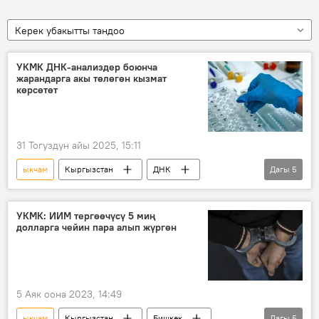
Керек убакытты тандоо
УКМК ДНК-анализдер боюнча
жарандарга акы төлөгөн кызмат
көрсөтөт
31 Тогуздун айы 2025, 15:11
ыкчам
Кыргызстан
ДНК
Дагы
5
анализ
УКМК
мыйзам
Садыр Жапаров
иликтөө
УКМК: ИИМ тергөөчүсү 5 миң
долларга чейин пара алып жүргөн
5 Аяк оона 2023, 14:49
ыкчам
Кыргызстан
Бишкек
Дагы
5