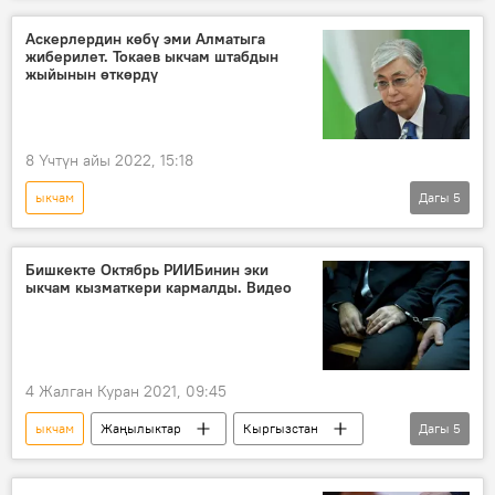
Аскерлердин көбү эми Алматыга
жиберилет. Токаев ыкчам штабдын
жыйынын өткөрдү
8 Үчтүн айы 2022, 15:18
ыкчам
Дагы
5
Казакстан: 2022-жылдагы газ митингдери
Казакстан
доклад
жыйын
Бишкекте Октябрь РИИБинин эки
ыкчам кызматкери кармалды. Видео
штаб
тапшырма
4 Жалган Куран 2021, 09:45
ыкчам
Жаңылыктар
Кыргызстан
Дагы
5
Окуялар
Бишкек
милиция
финансы полициясы
кызматкер