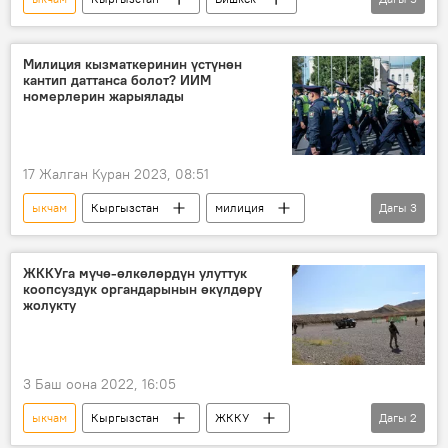
милиция
кызматкер
пара
кармоо
баңгизат
Милиция кызматкеринин үстүнөн
кантип даттанса болот? ИИМ
номерлерин жарыялады
17 Жалган Куран 2023, 08:51
ыкчам
Кыргызстан
милиция
Дагы
3
кайрылуу
байланыш
номер
ЖККУга мүчө-өлкөлөрдүн улуттук
коопсуздук органдарынын өкүлдөрү
жолукту
3 Баш оона 2022, 16:05
ыкчам
Кыргызстан
ЖККУ
Дагы
2
жыйын
УКМК