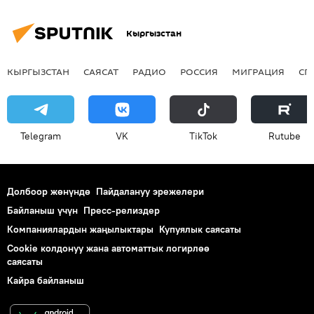
Евгений Куйвашев
Нургүл Токтосунова
Кыргызстан
Консул
КЫРГЫЗСТАН
САЯСАТ
РАДИО
РОССИЯ
МИГРАЦИЯ
СП
Telegram
VK
ТikТоk
Rutube
Долбоор жөнүндө
Пайдалануу эрежелери
Байланыш үчүн
Пресс-релиздер
Компаниялардын жаңылыктары
Купуялык саясаты
Cookie колдонуу жана автоматтык логирлөө
саясаты
Кайра байланыш