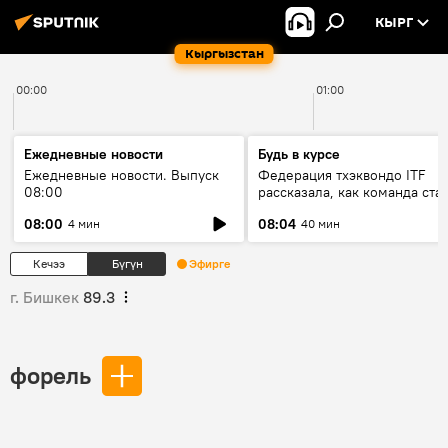
КЫРГ
Кыргызстан
00:00
01:00
Ежедневные новости
Будь в курсе
Ежедневные новости. Выпуск
Федерация тхэквондо ITF
08:00
рассказала, как команда ста
жертвой мошенников
08:00
08:04
4 мин
40 мин
Кечээ
Бүгүн
Эфирге
г. Бишкек
89.3
форель