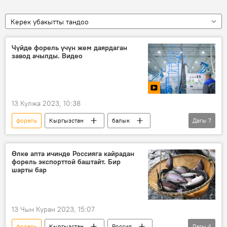
Керек убакытты тандоо
Чүйдө форель үчүн жем даярдаган
завод ачылды. Видео
13 Кулжа 2023, 10:38
форель
Кыргызстан
балык
Дагы
7
жем-чөп
айыл чарба
Артем Новиков
ишкер
колдоо
Өлкө апта ичинде Россияга кайрадан
форель экспорттой баштайт. Бир
ЕАЭБдеги Кыргызстан
шарты бар
Орус-кыргыз өнүктүрүү фонду
13 Чын Куран 2023, 15:07
форель
Кыргызстан
Россия
Дагы
4