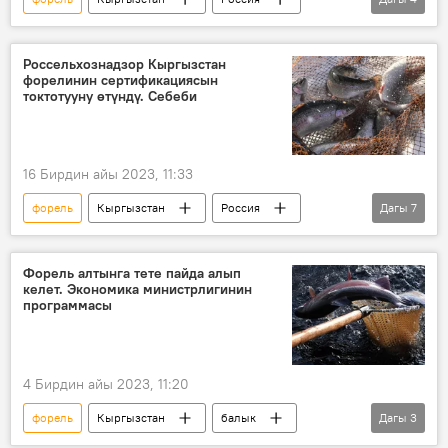
Экономика
экспорт
бизнес
Аскарбек Жаныбеков
Россельхознадзор Кыргызстан
форелинин сертификациясын
токтотууну өтүндү. Себеби
16 Бирдин айы 2023, 11:33
форель
Кыргызстан
Россия
Дагы
7
икра
экспорт
зыяндуу заттар
Экономика
"Россельхознадзор"
Форель алтынга тете пайда алып
келет. Экономика министрлигинин
сертификациялоо
токтотуу
программасы
4 Бирдин айы 2023, 11:20
форель
Кыргызстан
балык
Дагы
3
алтын
акча
экспорт