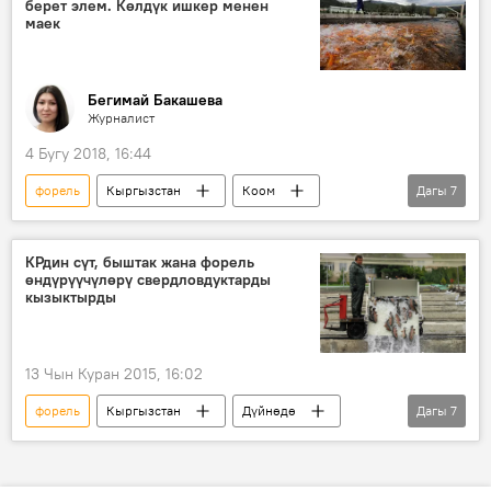
берет элем. Көлдүк ишкер менен
жырткыч
маек
Бегимай Бакашева
Журналист
4 Бугу 2018, 16:44
форель
Кыргызстан
Коом
Дагы
7
Жаңылыктар
Экономика
Ысык-Көл
ишкер
балык
КРдин сүт, быштак жана форель
өндүрүүчүлөрү свердловдуктарды
сатуу
балык чарбачылыгы
кызыктырды
13 Чын Куран 2015, 16:02
форель
Кыргызстан
Дүйнөдө
Дагы
7
Жаңылыктар
Экономика
Екатеринбург
Свердлов областы