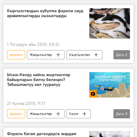
Кыргызстандын кубулма форели сауд
аравиялыктарды кызыктырды
1 Тогуздун айы 2019, 09:21
форель
Жаңылыктар
Кыргызстан
Дагы
2
Экономика
Сауд Аравиясы
Ысык-Көлдү кайсы жырткычтар
байырларын билчү белеңиз?
Табышмактуу көл тууралуу
21 Кулжа 2019, 11:17
форель
Жаңылыктар
Коом
Дагы
6
Кыргызстан
Инфографика
Мультимедиа
Видео
Ысык-Көл
Форель багам дегендерге жардам