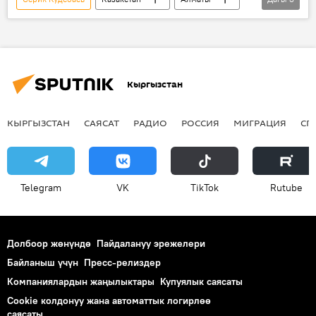
полиция
качуу
Дүйнөдө
Кыргызстан
КЫРГЫЗСТАН
САЯСАТ
РАДИО
РОССИЯ
МИГРАЦИЯ
СП
Telegram
VK
ТikТоk
Rutube
Долбоор жөнүндө
Пайдалануу эрежелери
Байланыш үчүн
Пресс-релиздер
Компаниялардын жаңылыктары
Купуялык саясаты
Cookie колдонуу жана автоматтык логирлөө
саясаты