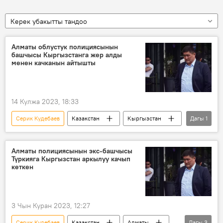
Керек убакытты тандоо
Алматы облустук полициясынын
башчысы Кыргызстанга жер алды
менен качканын айтышты
14 Кулжа 2023, 18:33
Серик Кудебаев
Казакстан
Кыргызстан
Дагы
1
качуу
Алматы полициясынын экс-башчысы
Түркияга Кыргызстан аркылуу качып
кеткен
3 Чын Куран 2023, 12:27
Серик Кудебаев
Казакстан
Алматы
Дагы
3