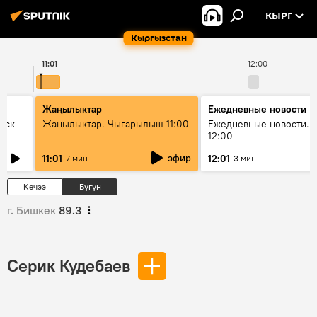
КЫРГ
Кыргызстан
11:01
12:00
Жаңылыктар
Ежедневные новости
уск
Жаңылыктар. Чыгарылыш 11:00
Ежедневные новости. 
12:00
эфир
11:01
12:01
7 мин
3 мин
Кечээ
Бүгүн
г. Бишкек
89.3
Серик Кудебаев