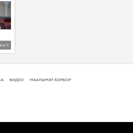
агы
3
КА
ВИДЕО
МААЛЫМАТ БОРБОР