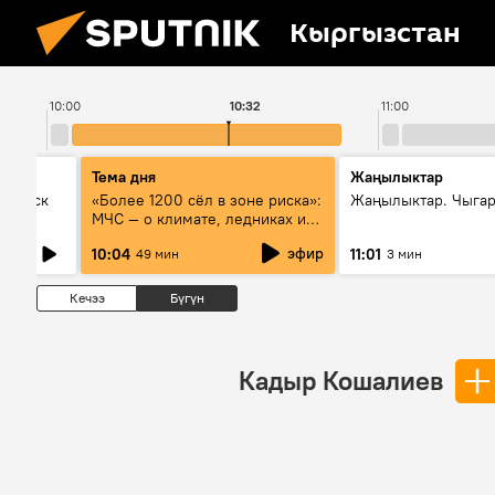
Кыргызстан
10:00
10:32
11:00
Тема дня
Жаңылыктар
Выпуск
«Более 1200 сёл в зоне риска»:
Жаңылыктар. Чыгар
МЧС — о климате, ледниках и
системе оповещения
эфир
10:04
11:01
49 мин
3 мин
населения
Кечээ
Бүгүн
Кадыр Кошалиев