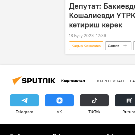
Депутат: Бакиевд
Кошалиевди УТРК
кетириш керек
18 Бугу 2023, 12:39
Кадыр Кошалиев
Саясат
актоо
Кыргызстан
Кыргызстан
КЫРГЫЗСТАН
СА
Telegram
VK
ТikТоk
Rutub