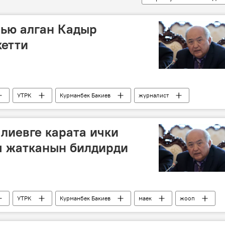
вью алган Кадыр
кетти
УТРК
Курманбек Бакиев
журналист
лиевге карата ички
п жатканын билдирди
УТРК
Курманбек Бакиев
маек
жооп