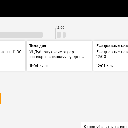
12:00
Тема дня
Ежедневные нов
ылыш 11:00
VI Дүйнөлүк көчмөндөр
Ежедневные нов
оюндарына саналуу күндөр
12:00
калды: даярдык иштери кайсы
11:04
12:01
47 мин
3 мин
этапка жетти?
Керек убакытты тандоо