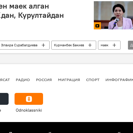
ен маек алган
дан, Курултайдан
Элвира Сурабалдиева
Курманбек Бакиев
маек
Д
Видео
ЯСАТ
РАДИО
РОССИЯ
МИГРАЦИЯ
СПОРТ
ИНФОГРАФИ
e
Odnoklassniki