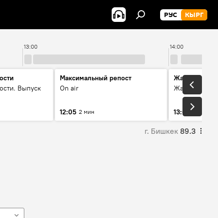
РУС
КЫРГ
13:00
14:00
ости
Максимальный репост
Жаңылыктар
ости. Выпуск
On air
Жаңылыктар.
12:05
13:01
2 мин
3 мин
г. Бишкек
89.3