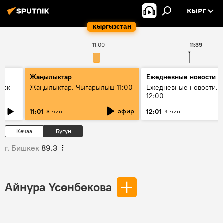
КЫРГ
Кыргызстан
11:00
11:39
Жаңылыктар
Ежедневные новости
уск
Жаңылыктар. Чыгарылыш 11:00
Ежедневные новости. 
12:00
эфир
11:01
12:01
3 мин
4 мин
Кечээ
Бүгүн
г. Бишкек
89.3
Айнура Үсөнбекова