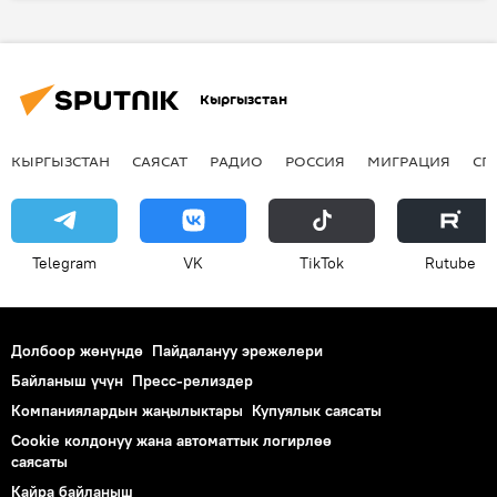
тегирменчи
Кыргызстан
КЫРГЫЗСТАН
САЯСАТ
РАДИО
РОССИЯ
МИГРАЦИЯ
СП
Telegram
VK
ТikТоk
Rutube
Долбоор жөнүндө
Пайдалануу эрежелери
Байланыш үчүн
Пресс-релиздер
Компаниялардын жаңылыктары
Купуялык саясаты
Cookie колдонуу жана автоматтык логирлөө
саясаты
Кайра байланыш