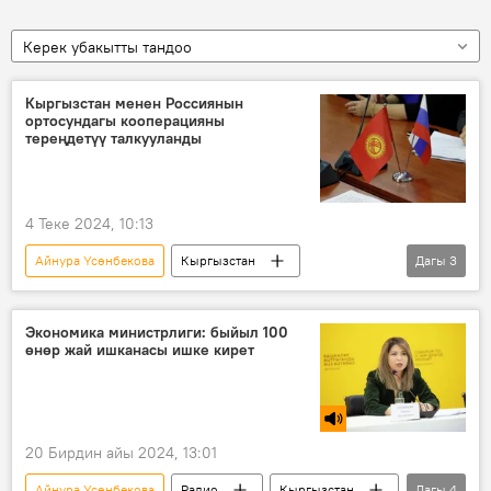
Керек убакытты тандоо
Кыргызстан менен Россиянын
ортосундагы кооперацияны
тереңдетүү талкууланды
4 Теке 2024, 10:13
Айнура Үсөнбекова
Кыргызстан
Дагы
3
Россия
кооперация
өндүрүш
Экономика
Экономика министрлиги: быйыл 100
өнөр жай ишканасы ишке кирет
20 Бирдин айы 2024, 13:01
Айнура Үсөнбекова
Радио
Кыргызстан
Дагы
4