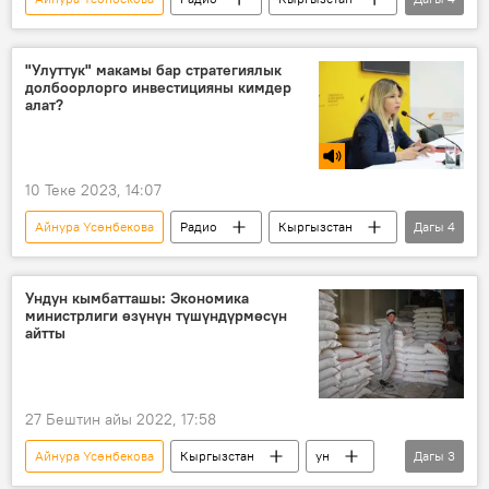
Экономика
өнөр жай
ишкана
инвестициялар
"Улуттук" макамы бар стратегиялык
долбоорлорго инвестицияны кимдер
алат?
10 Теке 2023, 14:07
Айнура Үсөнбекова
Радио
Кыргызстан
Дагы
4
Экономика
инвестициялар
долбоор
стратегия
Ундун кымбатташы: Экономика
министрлиги өзүнүн түшүндүрмөсүн
айтты
27 Бештин айы 2022, 17:58
Айнура Үсөнбекова
Кыргызстан
ун
Дагы
3
кымбаттоо
комментарий