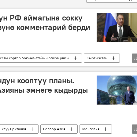
ун РФ аймагына сокку
зүнө комментарий берди
ссты коргоо боюнча атайын операциясы
Кыргызстан
Д
Украина
фронт
дун кооптуу планы.
Азияны эмнеге кыдырды
Улуу Британия
Борбор Азия
Монголия
Д