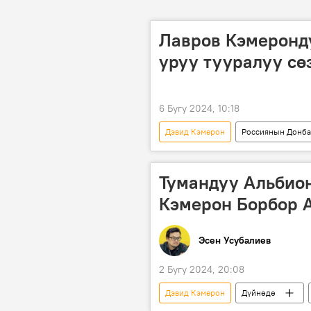
Лавров Кэмеронд
уруу тууралуу сө
6 Бугу 2024, 10:18
Дэвид Кэмерон
Россиянын Донба
Сергей Лавров
Россия
Тумандуу Альбион
Кэмерон Борбор 
Эсен Усубалиев
2 Бугу 2024, 20:08
Дэвид Кэмерон
Дүйнөдө