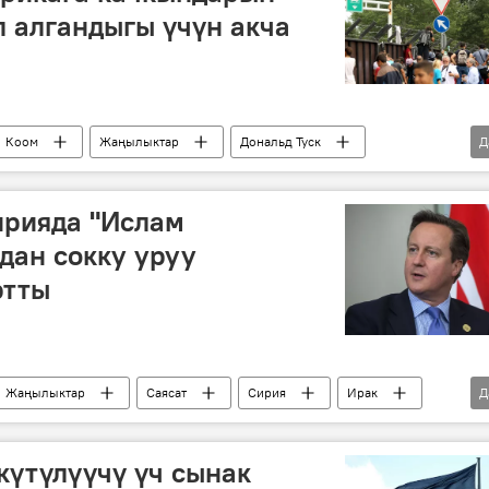
л алгандыгы үчүн акча
Коом
Жаңылыктар
Дональд Туск
Д
ирияда "Ислам
дан сокку уруу
ртты
Жаңылыктар
Саясат
Сирия
Ирак
Д
бадан сокку
коалиция
үтүлүүчү үч сынак