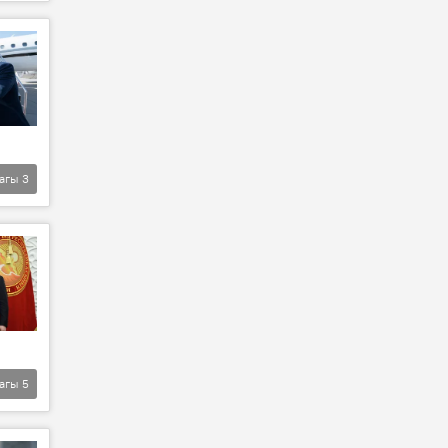
агы
3
агы
5