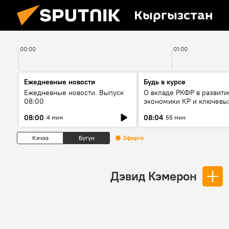
Кыргызстан
00:00
01:00
Ежедневные новости
Будь в курсе
Ежедневные новости. Выпуск
О вкладе РКФР в развити
08:00
экономики КР и ключевы
секторах до 2030 года
08:00
08:04
4 мин
55 мин
Кечээ
Бүгүн
Эфирге
Дэвид Кэмерон