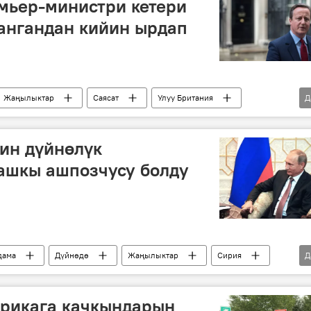
мьер-министри кетери
ангандан кийин ырдап
Жаңылыктар
Саясат
Улуу Британия
Д
тин дүйнөлүк
ашкы ашпозчусу болду
дама
Дүйнөдө
Жаңылыктар
Сирия
Д
ялык мамиле
Барак Обама
рикага качкындарын