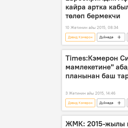
кайра артка кабы
төлөп бермекчи
10 Жетинин айы 2015, 08:34
Дэвид Кэмерон
Дүйнөдө
Евробиримдик
качкындар
Times:Кэмерон С
мамлекетине" аба
планынан баш та
3 Жетинин айы 2015, 14:46
Дэвид Кэмерон
Дүйнөдө
АКШ
парламент
а
ЖМК: 2015-жылы к