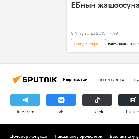
ЕБнын жашоосуна
8 Үчтүн айы 2015, 17:39
Дэвид Кэмерон
Басма сөзгө баян
Греция
Улуу Британия
Ярослав Качиньский
Дональ
Кыргызстан
КЫРГЫЗСТАН
СА
Telegram
VK
ТikТоk
Rutub
Долбоор жөнүндө
Пайдалануу эрежелери
Байланыш үчү