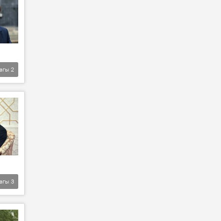
агы
2
агы
3