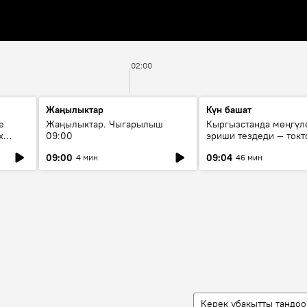
02:00
Жаңылыктар
Күн башат
е
Жаңылыктар. Чыгарылыш
Кыргызстанда мөңгүл
х
09:00
эриши тездеди — токт
мүмкүн эмеспи?
09:00
09:04
4 мин
46 мин
Керек убакытты тандоо