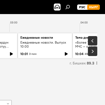
РУС
КЫРГ
03:00
04:00
Ежедневные новости
Тема дня
өрдүн
Ежедневные новости. Выпуск
«Более 1200 сёл в 
отуу
10:00
МЧС — о климате, 
системе оповещен
10:01
10:04
3 мин
49 мин
населения
г. Бишкек
89.3