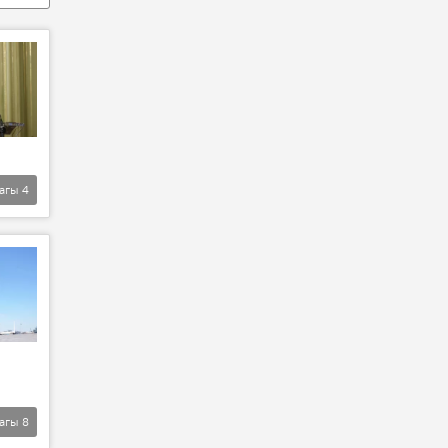
агы
4
агы
8