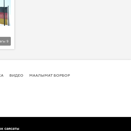
агы
9
КА
ВИДЕО
МААЛЫМАТ БОРБОР
ык саясаты