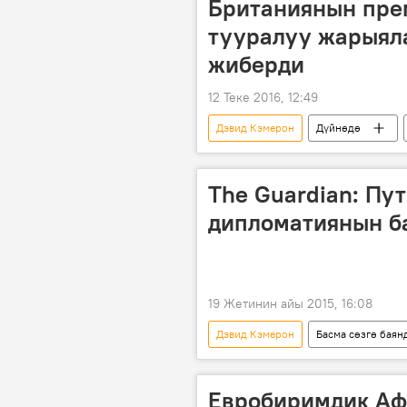
Британиянын пре
тууралуу жарыял
жиберди
12 Теке 2016, 12:49
Дэвид Кэмерон
Дүйнөдө
премьер-министр
отставка
The Guardian: Пу
дипломатиянын б
19 Жетинин айы 2015, 16:08
Дэвид Кэмерон
Басма сөзгө баян
Владимир Путин
дипломати
Евробиримдик Аф