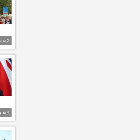
агы
2
агы
4