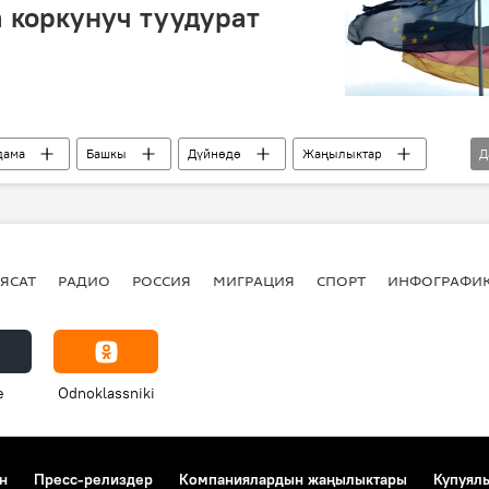
 коркунуч туудурат
дама
Башкы
Дүйнөдө
Жаңылыктар
Д
Польша
Европа
Ангела Меркель
д Туск
Мэтт О'Брайан
Евробиримдик
ЯСАТ
РАДИО
РОССИЯ
МИГРАЦИЯ
СПОРТ
ИНФОГРАФИ
e
Odnoklassniki
н
Пресс-релиздер
Компаниялардын жаңылыктары
Купуял