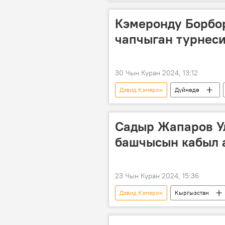
Россия
Кытай
кыз
Кара-Сууда эки баланын өмүрүн алга
Кэмеронду Борбо
чапчыган турнес
30 Чын Куран 2024, 13:12
Дэвид Кэмерон
Дүйнөдө
чыгым
учак
ТИМ
Садыр Жапаров У
башчысын кабыл 
23 Чын Куран 2024, 15:36
Дэвид Кэмерон
Кыргызстан
Жээнбек Кулубаев
кызматт