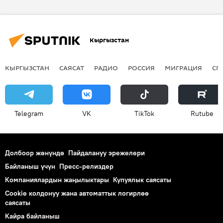
Бишкек
Ош
жат жазуу
акция
орус тили
Кыргызстан
КЫРГЫЗСТАН
САЯСАТ
РАДИО
РОССИЯ
МИГРАЦИЯ
СП
Telegram
VK
ТikТоk
Rutube
Долбоор жөнүндө
Пайдалануу эрежелери
Байланыш үчүн
Пресс-релиздер
Компаниялардын жаңылыктары
Купуялык саясаты
Cookie колдонуу жана автоматтык логирлөө
саясаты
Кайра байланыш