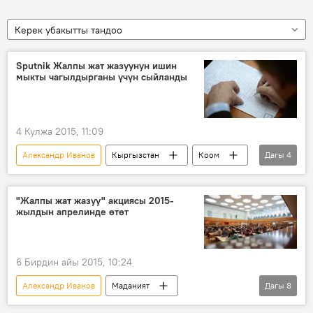
Керек убакытты тандоо
Sputnik Жалпы жат жазуунун ишин
мыкты чагылдырганы үчүн сыйланды
4 Кулжа 2015, 11:09
Александр Иванов
Кыргызстан
Коом
Дагы
4
Жаңылыктар
жат жазуу
сыйлоо
мыктылар
"Жалпы жат жазуу" акциясы 2015-
жылдын апрелинде өтөт
6 Бирдин айы 2015, 10:24
Александр Иванов
Маданият
Дагы
8
Кыргызстан
Коом
Жаңылыктар