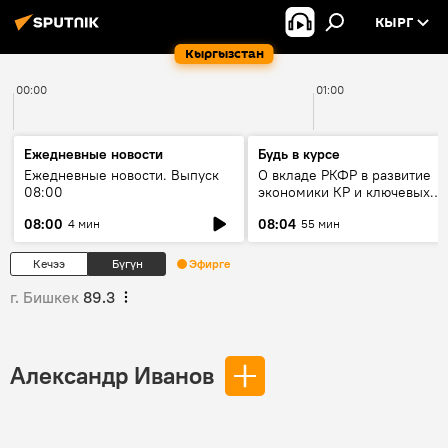
КЫРГ
Кыргызстан
00:00
01:00
Ежедневные новости
Будь в курсе
Ежедневные новости. Выпуск
О вкладе РКФР в развитие
08:00
экономики КР и ключевых
секторах до 2030 года
08:00
08:04
4 мин
55 мин
Кечээ
Бүгүн
Эфирге
г. Бишкек
89.3
Александр Иванов