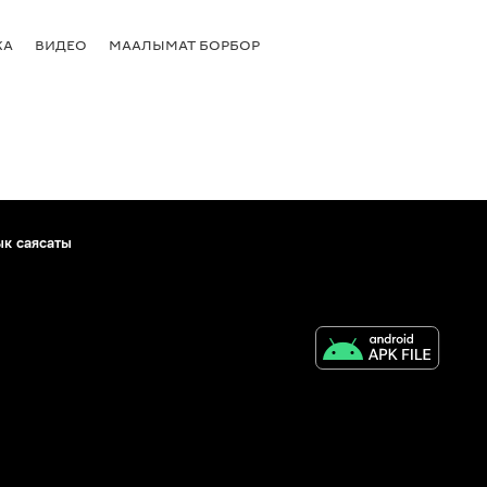
КА
ВИДЕО
МААЛЫМАТ БОРБОР
ык саясаты