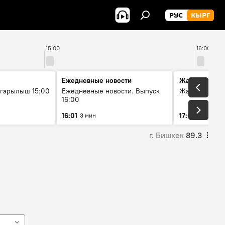
РУС
КЫРГ
15:00
16:00
Ежедневные новости
Жаңылыктар
гарылыш 15:00
Ежедневные новости. Выпуск
Жаңылыктар.
16:00
16:01
17:01
3 мин
5 мин
г. Бишкек
89.3