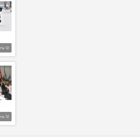
агы
12
агы
12