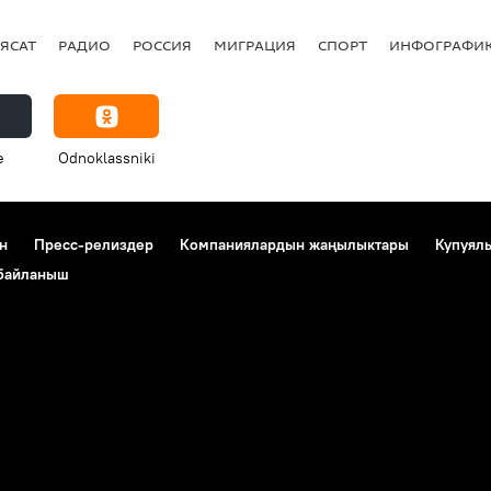
римдигине кирүүгө ниеттенүүдө
Кыргызстан
ЯСАТ
РАДИО
РОССИЯ
МИГРАЦИЯ
СПОРТ
ИНФОГРАФИ
e
Odnoklassniki
н
Пресс-релиздер
Компаниялардын жаңылыктары
Купуял
 байланыш