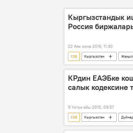
Кыргызстандык и
Россия биржалар
22 Аяк оона 2016, 11:30
ЕЭБ
Кыргызстан
Жаңыл
ЕЭК
мунай
электр
КРдин ЕАЭБке ко
салык кодексине 
9 Үчтүн айы 2015, 09:57
ЕЭБ
Кыргызстан
Дүйнө
Алмазбек Атамбаев
Кыргызс