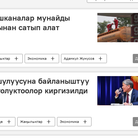
шканалар мунайды
ынан сатып алат
ыктар
Экономика
Адамкул Жунусов
Д
 энергиясы
шулуусуна байланыштуу
толуктоолор киргизилди
дө
Жаңылыктар
Экономика
Д
тан Бажы биримдигине кирүүгө ниеттенүүдө