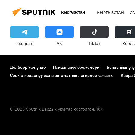
БРИКС
Кыргызстан Бажы би
Кыргызстан
КЫРГЫЗСТАН
СА
Россия
Telegram
VK
ТikТоk
Rutub
Долбоор жөнүндө
Пайдалануу эрежелери
Байланыш үчү
Cookie колдонуу жана автоматтык логирлөө саясаты
Кайра
© 2026 Sputnik Бардык укуктар корголгон. 18+