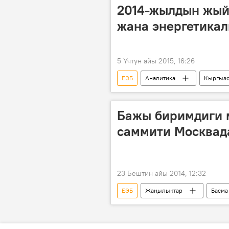
2014-жылдын жый
жана энергетикал
5 Үчтүн айы 2015, 16:26
ЕЭБ
Аналитика
Кыргызс
Кытай
Алмазбек Атамбаев
Өмүрбек Текебаев
Садык Ш
Бажы биримдиги
Ахматбек Келдибеков
Алек
саммити Москвада
Россия
23 Бештин айы 2014, 12:32
ЕЭБ
Жаңылыктар
Басма
Тажикстан
Армения
Анатолий Выборный
Нурсу