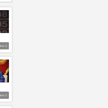
агы
2
агы
2