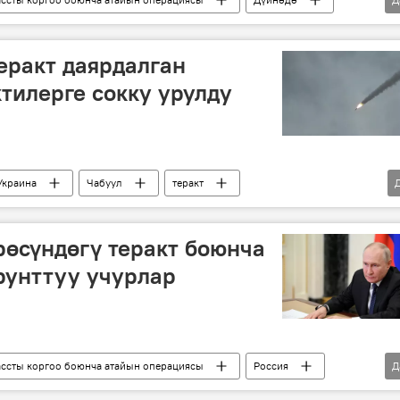
кеттик департамент
теракт
еракт даярдалган
тилерге сокку урулду
Украина
Чабуул
теракт
а атайын операциясы
өсүндөгү теракт боюнча
рунттуу учурлар
ссты коргоо боюнча атайын операциясы
Россия
Д
кеңешме
тапшырма