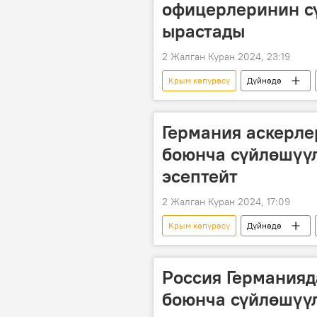
офицерлеринин с
ырастады
2 Жалган Куран 2024, 23:19
Крым көпүрөсү
Дүйнөдө
тыңшоо
жардыруу
Германия аскерле
боюнча сүйлөшүү
эсептейт
2 Жалган Куран 2024, 17:09
Крым көпүрөсү
Дүйнөдө
Россия Германияд
боюнча сүйлөшүү