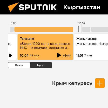
Кыргызстан
10:00
10:57
Тема дня
Жаңылыктар
Выпуск
«Более 1200 сёл в зоне риска»:
Жаңылыктар. Чыгар
МЧС — о климате, ледниках и
системе оповещения
эфир
10:04
11:01
49 мин
7 мин
населения
Кечээ
Бүгүн
Крым көпүрөсү