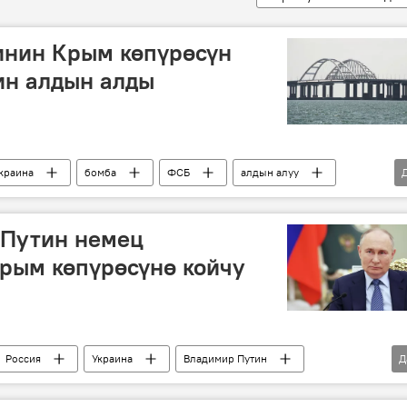
нин Крым көпүрөсүн
ин алдын алды
краина
бомба
ФСБ
алдын алуу
а атайын операциясы
 Путин немец
рым көпүрөсүнө койчу
Россия
Украина
Владимир Путин
Д
маек
Дмитрий Киселев