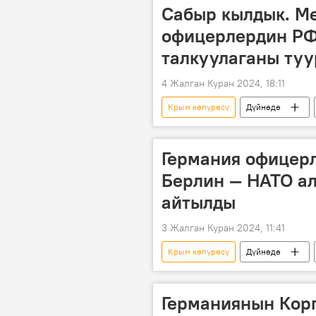
Россиянын Донбассты коргоо боюнч
Сабыр кылдык. М
офицерлердин РФ
талкуулаганы ту
4 Жалган Куран 2024, 18:11
Крым көпүрөсү
Дүйнөдө
Чабуул
Жаштардын дүйнөлү
Германия офицер
Берлин — НАТО а
айтылды
3 Жалган Куран 2024, 11:41
Крым көпүрөсү
Дүйнөдө
Украина
НАТО
Ол
Германиянын Корг