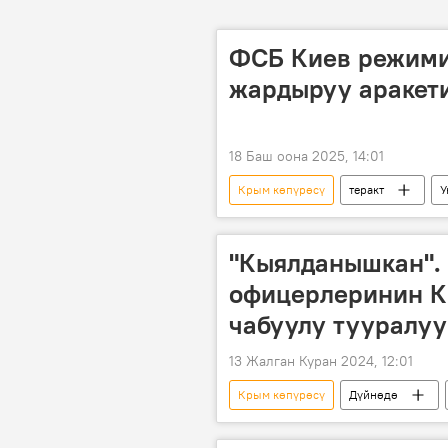
ФСБ Киев режими
жардыруу аракет
18 Баш оона 2025, 14:01
Крым көпүрөсү
теракт
У
Россиянын Донбассты коргоо боюнч
"Кыялданышкан".
офицерлеринин К
чабуулу тууралуу
13 Жалган Куран 2024, 12:01
Крым көпүрөсү
Дүйнөдө
Германия
офицер