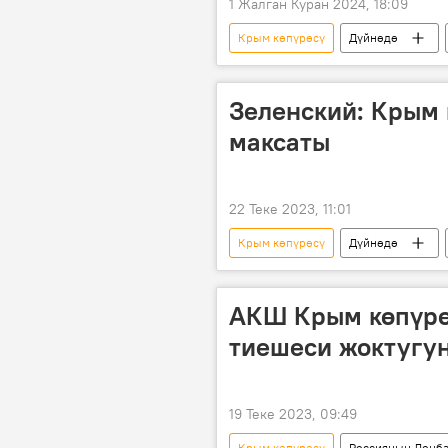
1 Жалган Куран 2024, 18:09
Крым көпүрөсү
Дүйнөдө
талкуу
генерал
Зеленский: Крым 
максаты
22 Теке 2023, 11:01
Крым көпүрөсү
Дүйнөдө
теракт
АКШ Крым көпүрө
тиешеси жоктугун
19 Теке 2023, 09:49
Крым көпүрөсү
Россиянын Донба