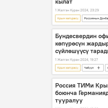
кылат
1 Жалган Куран 2024, 23:29
Крым көпүрөсү
Россиянын Донба
Германия
Дүйнөдө
Бундесвердин оф
көпүрөсүн жардыр
сүйлөшүүсү тара
1 Жалган Куран 2024, 19:27
Крым көпүрөсү
Чабуул
Россия ТИМи Кры
боюнча Германияд
тууралуу