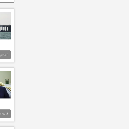
Дагы
1
агы
5