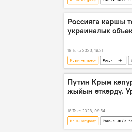
Россия
АКШ
Мамле
Россияга каршы т
украиналык объек
18 Теке 2023, 19:21
Крым көпүрөсү
Россия
Россиянын Донбассты коргоо боюнч
Путин Крым көпүр
жыйын өткөрдү. У
18 Теке 2023, 09:54
Крым көпүрөсү
Россиянын Донба
теракт
Владимир Путин