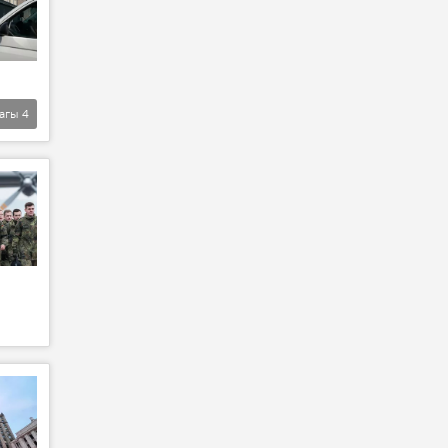
агы
4