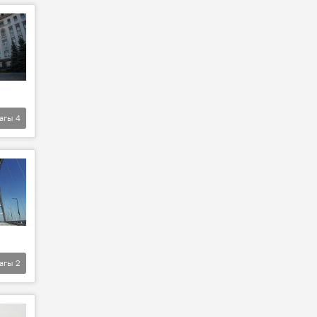
агы
4
агы
2