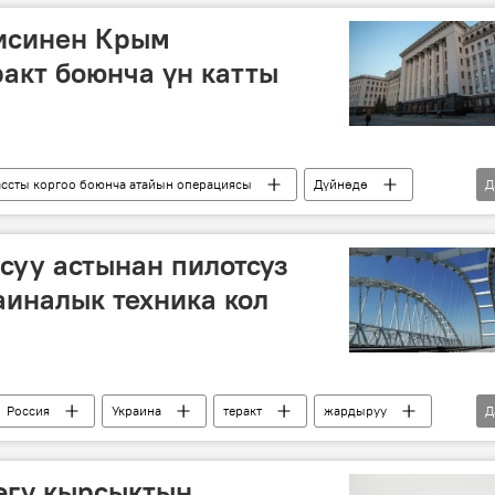
исинен Крым
ракт боюнча үн катты
ссты коргоо боюнча атайын операциясы
Дүйнөдө
Д
ракт
жардыруу
суу астынан пилотсуз
иналык техника кол
Россия
Украина
теракт
жардыруу
Д
ассты коргоо боюнча атайын операциясы
өгү кырсыктын