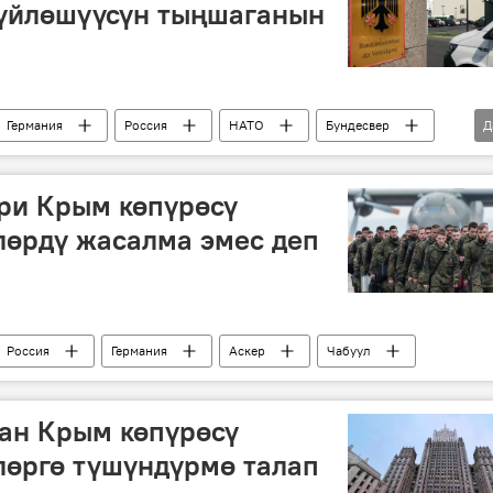
үйлөшүүсүн тыңшаганын
Германия
Россия
НАТО
Бундесвер
Д
ракета
план
ри Крым көпүрөсү
лөрдү жасалма эмес деп
Россия
Германия
Аскер
Чабуул
ан Крым көпүрөсү
лөргө түшүндүрмө талап