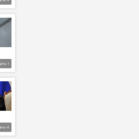
Дагы
1
агы
4