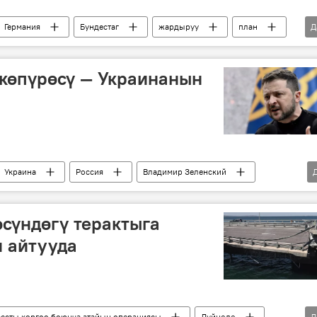
Германия
Бундестаг
жардыруу
план
Д
көпүрөсү — Украинанын
Украина
Россия
Владимир Зеленский
сүндөгү терактыга
 айтууда
ссты коргоо боюнча атайын операциясы
Дүйнөдө
Д