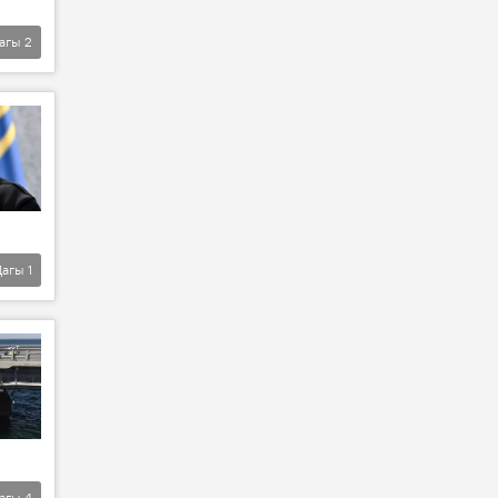
агы
2
Дагы
1
агы
4