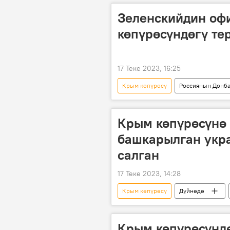
Зеленскийдин оф
көпүрөсүндөгү те
17 Теке 2023, 16:25
Крым көпүрөсү
Россиянын Донба
Россия
Украина
те
Крым көпүрөсүнө 
башкарылган укра
салган
17 Теке 2023, 14:28
Крым көпүрөсү
Дүйнөдө
каза болду
Россиянын Донб
Крым көпүрөсүнд