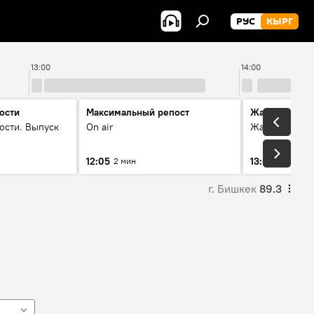
РУС
КЫРГ
13:00
14:00
ости
Максимальный репост
Жаңылыктар
ости. Выпуск
On air
Жаңылыктар.
12:05
13:01
2 мин
3 мин
г. Бишкек
89.3