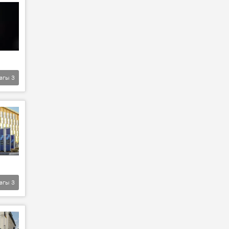
агы
3
агы
3