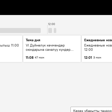
12:00
Тема дня
Ежедневные нов
ылыш 11:00
VI Дүйнөлүк көчмөндөр
Ежедневные нов
оюндарына саналуу күндөр
12:00
калды: даярдык иштери кайсы
11:08
12:01
47 мин
3 мин
этапка жетти?
Керек убакытты тандоо