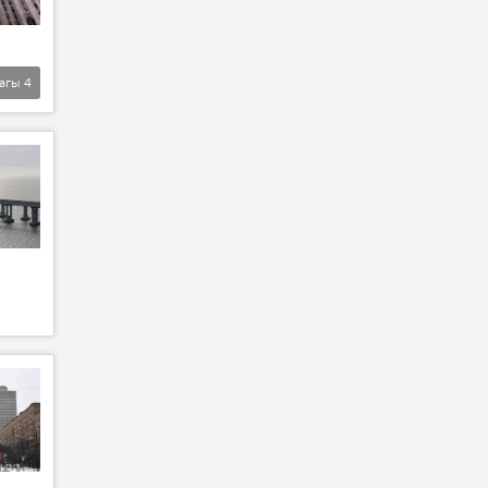
агы
4