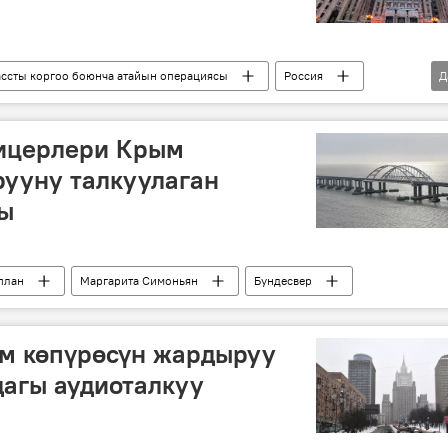
ссты коргоо боюнча атайын операциясы
Россия
Д
жардыруу
талап
ицерлери Крым
ууну талкуулаган
ды
план
Маргарита Симоньян
Бундесвер
м көпүрөсүн жардыруу
агы аудиоталкуу