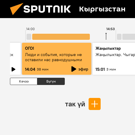
Кыргызстан
14:00
14:53
ОГО!
Жаңылыктар
Выпуск
Люди и события, которые не
Жаңылыктар. Чыга
оставили нас равнодушными
эфир
14:04
15:01
38 мин
3 мин
Кечээ
Бүгүн
так үй