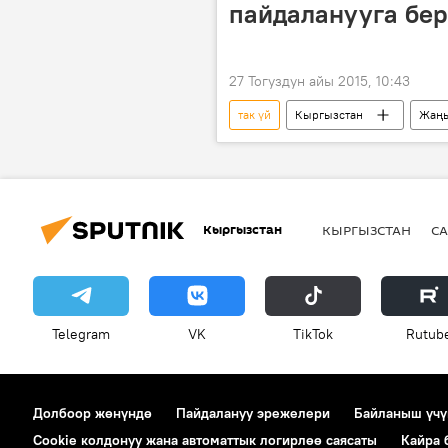
пайдаланууга бе
27 Тогуздун айы 2015, 10:43
так үй
Кыргызстан
Жаң
мектеп
бала бакча
Кыргызстан
КЫРГЫЗСТАН
СА
Telegram
VK
ТikТоk
Rutub
Долбоор жөнүндө
Пайдалануу эрежелери
Байланыш үчү
Cookie колдонуу жана автоматтык логирлөө саясаты
Кайра