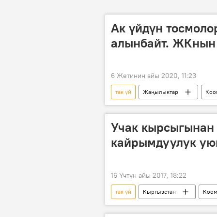
Ак үйдүн тосмоло
алынбайт. ЖКнын 
6 Жетинин айы 2020, 11:23
так үй
Жаңылыктар
Коо
Талант Мамытов
тизме
Учак кырсыгынан 
кайрымдуулук ую
16 Үчтүн айы 2017, 18:22
так үй
Кыргызстан
Коо
Дача айылындагы авиакырсыктын ке