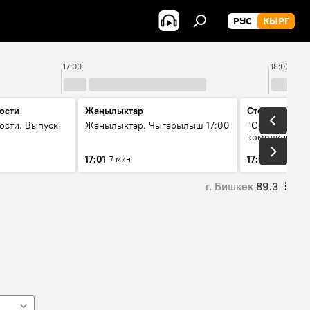
РУС
КЫРГ
17:00
18:00
ости
Жаңылыктар
Стоп кадр
ости. Выпуск
Жаңылыктар. Чыгарылыш 17:00
"Окен ава" —
комедиясы
17:01
17:08
7 мин
34 мин
г. Бишкек
89.3