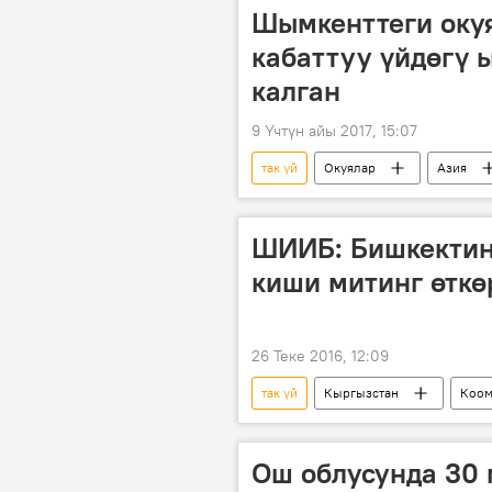
Шымкенттеги окуя
кабаттуу үйдөгү 
калган
9 Үчтүн айы 2017, 15:07
так үй
Окуялар
Азия
Шымкент
бешик
ШИИБ: Бишкектин
киши митинг өткө
26 Теке 2016, 12:09
так үй
Кыргызстан
Коо
Ош облусунда 30 