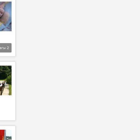
агы
2