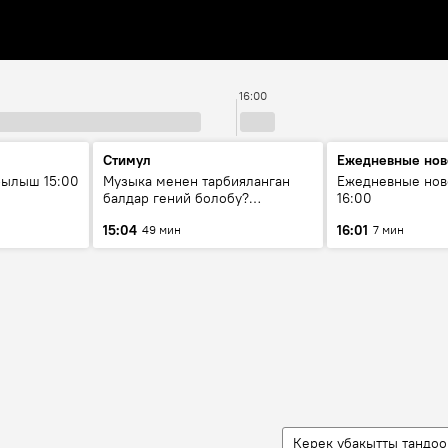
16:00
Стимул
Ежедневные нов
рылыш 15:00
Музыка менен тарбияланган
Ежедневные нов
балдар гений болобу?
16:00
Кыргыздын жашоосунда
15:04
16:01
49 мин
7 мин
музыканын орду
Керек убакытты тандоо