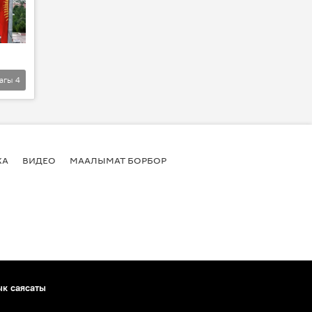
агы
4
КА
ВИДЕО
МААЛЫМАТ БОРБОР
ык саясаты