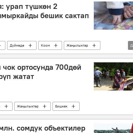
: урап түшкөн 2
ымыркайды бешик сактап
Дүйнөдө
Коом
Жаңылыктар
Д
 чок ортосунда 700дөй
рүп жатат
м
Жаңылыктар
Бишкек
млн. сомдук объектилер