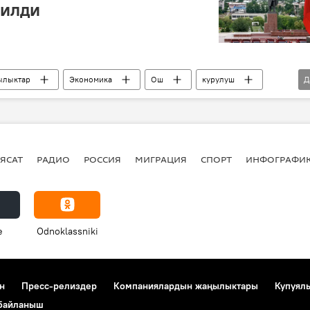
рилди
ылыктар
Экономика
Ош
курулуш
Д
цех
завод
ЯСАТ
РАДИО
РОССИЯ
МИГРАЦИЯ
СПОРТ
ИНФОГРАФИ
e
Odnoklassniki
н
Пресс-релиздер
Компаниялардын жаңылыктары
Купуял
 байланыш