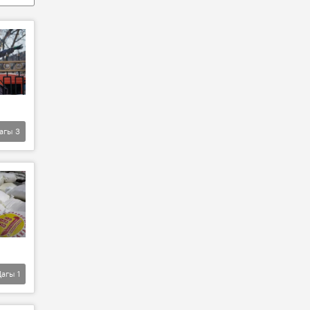
агы
3
Дагы
1