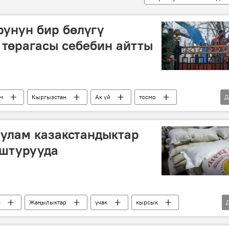
рунун бир бөлүгү
төрагасы себебин айтты
м
Кыргызстан
Ак үй
тосмо
Д
такта
улам казакстандыктар
штурууда
м
Жаңылыктар
учак
кырсык
сепеттери