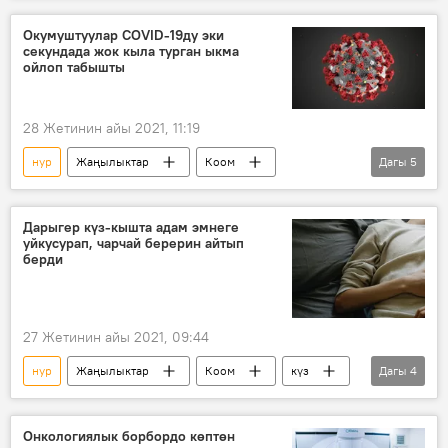
Окумуштуулар COVID-19ду эки
секундада жок кыла турган ыкма
ойлоп табышты
28 Жетинин айы 2021, 11:19
нур
Жаңылыктар
Коом
Дагы
5
Дүйнөдө
коронавирус
Израиль
окумуштуулар
Дарыгер күз-кышта адам эмнеге
уйкусурап, чарчай берерин айтып
Дүйнөгө жайылган коронавирус
берди
27 Жетинин айы 2021, 09:44
нур
Жаңылыктар
Коом
күз
Дагы
4
кыш
уйку
күн
дарыгер
Онкологиялык борбордо көптөн