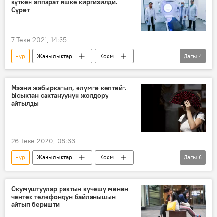
күткөн аппарат ишке киргизилди.
Сүрөт
7 Теке 2021, 14:35
нур
Жаңылыктар
Коом
Дагы
4
Кыргызстан
Бишкек
Улуттук онкологиялык борбор
Мээни жабыркатып, өлүмгө кептейт.
Ысыктан сактануунун жолдору
линиялык тездеткич
айтылды
26 Теке 2020, 08:33
нур
Жаңылыктар
Коом
Дагы
6
Дүйнөдө
ӨКМ
ысык
күн
сактануу
Россия
Окумуштуулар рактын күчөшү менен
чөнтөк телефондун байланышын
айтып беришти