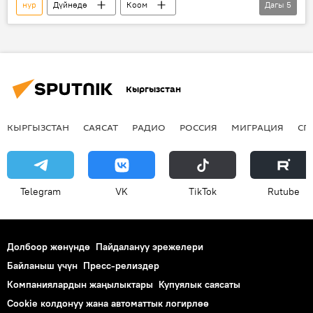
нур
Дүйнөдө
Коом
Дагы
5
Жаңылыктар
жылдыз
жер
аалам
галактика
Кыргызстан
КЫРГЫЗСТАН
САЯСАТ
РАДИО
РОССИЯ
МИГРАЦИЯ
СП
Telegram
VK
ТikТоk
Rutube
Долбоор жөнүндө
Пайдалануу эрежелери
Байланыш үчүн
Пресс-релиздер
Компаниялардын жаңылыктары
Купуялык саясаты
Cookie колдонуу жана автоматтык логирлөө