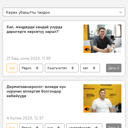
Керек убакытты тандоо
Кал, меӊдерди кандай учурда
дарыгерге көрсөтүү зарыл?
21 Баш оона 2023, 11:35
нур
Радио
Кыргызстан
кал
Дагы
4
так
тери
онкология
Самат Жусупбеков
Дерматовенеролог: өлкөдө күн
нурунан аллергия болгондор
көбөйүүдө
4 Кулжа 2023, 12:37
нур
Радио
күн
ультрафиолет
Дагы
3