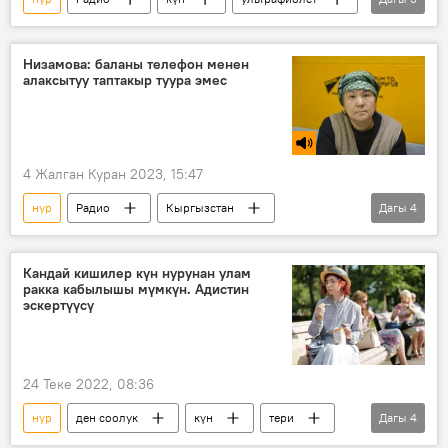
тери
оору
Кундузбек Тургунбеков
Низамова: баланы телефон менен
алаксытуу таптакыр туура эмес
4 Жалган Куран 2023, 15:47
нур
Радио
Кыргызстан
Дагы
4
медицина
телефон
терапевт
гаджет
Кандай кишилер күн нурунан улам
ракка кабылышы мүмкүн. Адистин
эскертүүсү
24 Теке 2022, 08:36
нур
ден соолук
күн
тери
Дагы
4
кал
мең
сактануу
рак