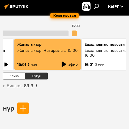
КЫРГ
Кыргызстан
15:00
Жаңылыктар
Ежедневные новости
кая
Жаңылыктар. Чыгарылыш 15:00
Ежедневные новости. 
16:00
эфир
15:01
16:01
3 мин
3 мин
Кечээ
Бүгүн
г. Бишкек
89.3
нур