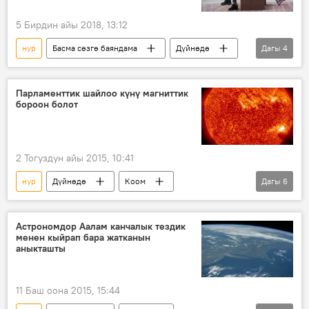
5 Бирдин айы 2018, 13:12
нур
Басма сөзгө баяндама
Дүйнөдө
Дагы
4
Коом
Жаңылыктар
окумуштуулар
уюлдук телефон
Парламенттик шайлоо күнү магниттик
бороон болот
2 Тогуздун айы 2015, 10:41
нур
Дүйнөдө
Коом
Дагы
6
Жаңылыктар
күн
жер
магниттик бороон
короналдык масса
Астрономдор Аалам канчалык тездик
менен кыйрап бара жатканын
магниттик от
аныкташты
11 Баш оона 2015, 15:44