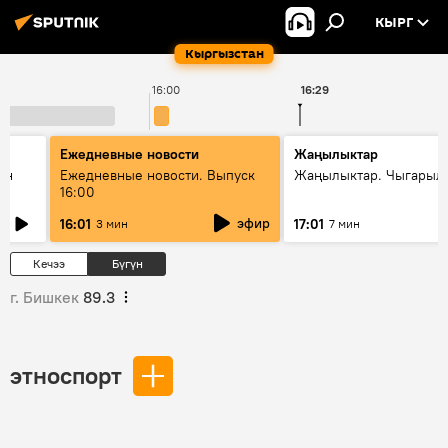
КЫРГ
Кыргызстан
16:00
16:29
Ежедневные новости
Жаңылыктар
ан
Ежедневные новости. Выпуск
Жаңылыктар. Чыгарыл
16:00
эфир
16:01
17:01
3 мин
7 мин
Кечээ
Бүгүн
г. Бишкек
89.3
этноспорт