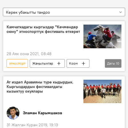
Керек убакытты тандоо
Камчаткадагы кыргыздар "Көчмөндөр
оюну" этноспорттук фестиваль өткөрөт
28 Аяк оона 2021, 08:48
этноспорт
Жаңылыктар
Коом
Дагы
10
Кыргызстан
Маданият
Көк бөрү
федерация
Камчатка
Ат издеп Аравияны түрө кыдырдык.
Кыргыздардын фестивалдагы
Улуттук көчмөндөр оюндары
фестиваль
кызыктуу окуялары
чакыруу
Спорт
Россия
Эламан Карымшаков
31 Жалган Куран 2019, 19:13