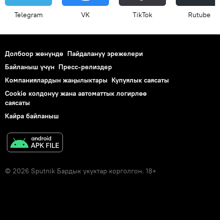
Telegram
VK
ТikТоk
Rutube
Долбоор жөнүндө
Пайдалануу эрежелери
Байланыш үчүн
Пресс-релиздер
Компаниялардын жаңылыктары
Купуялык саясаты
Cookie колдонуу жана автоматтык логирлөө
саясаты
Кайра байланыш
© 2026 Sputnik Бардык укуктар корголгон. 18+