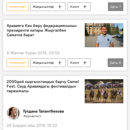
этноспорт
Жаңылыктар
Коом
Дагы
7
Кыргызстан
Сауд Аравиясы
топоз
тайган
фестиваль
Аравияга Көк бөрү федерациясынын
президенти катары Жыргалбек
2000дей кыргызстандык бара турган Сауд Аравиядагы Camel Fest
Саматов барат
Спорт
6 Жалган Куран 2019, 09:53
этноспорт
Жаңылыктар
Коом
Дагы
6
Кыргызстан
Спорт
Жыргалбек Саматов
Сауд Аравиясы
2000дей кыргызстандык барчу Camel
Fest. Сауд Аравиядагы фестивалдын
Көк бөрү
фестиваль
таржымалы
Гүлдана Талантбекова
Журналист
26 Бирдин айы 2019, 19:23