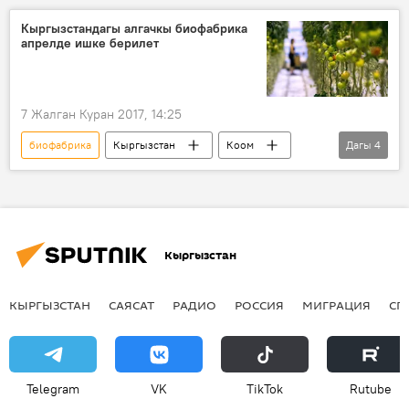
Кыргызстандагы алгачкы биофабрика
апрелде ишке берилет
7 Жалган Куран 2017, 14:25
биофабрика
Кыргызстан
Коом
Дагы
4
Жаңылыктар
Экономика
Баткен облусу
курулуш
Кыргызстан
КЫРГЫЗСТАН
САЯСАТ
РАДИО
РОССИЯ
МИГРАЦИЯ
СП
Telegram
VK
ТikТоk
Rutube