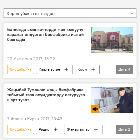
Керек убакытты тандоо
Баткенде зыянкечтерди жок кылуучу
каражат өндүргөн биофабрика иштей
баштады
20 Аяк оона 2017, 13:22
биофабрика
Кыргызстан
Коом
Дагы
4
Жаңылыктар
Баткен
өндүрүүчү
препарат
Жаңыбай Туманов: жаңы биофабрика
табыгый таза өсүмдүктөрдү өстүрүүгө
шарт түзөт
7 Жалган Куран 2017, 15:43
биофабрика
Радио
Жаңылыктар
Дагы
2
курулуш
сапат