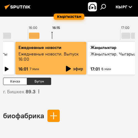
КЫРГ
Кыргызстан
16:00
16:15
17:00
Ежедневные новости
Жаңылыктар
дагы
Ежедневные новости. Выпуск
Жаңылыктар. Чыгарыл
16:00
ызмат
эфир
16:01
17:01
7 мин
6 мин
Кечээ
Бүгүн
г. Бишкек
89.3
биофабрика