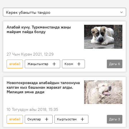
Керек убакытты тандоо
Алабай күнү. Түркмөнстанда жаңы
майрам пайда болду
27 Чын Куран 2021, 12:29
алабай
Жаңылыктар
Коом
Дагы
6
Азия
Дүйнөдө
Түркмөнстан
Гурбангулы Бердымухамедов
ит
Новопокровкада алабайдын талоонуна
калган кыз башынан жаракат алды.
майрам
Милиция эмне деди
10 Тогуздун айы 2018, 15:35
алабай
Окуялар
Кыргызстан
Дагы
3
Жаңылыктар
Новопокровка айылы