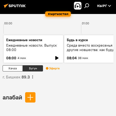
КЫРГ
Кыргызстан
00:00
01:00
Ежедневные новости
Будь в курсе
Ежедневные новости. Выпуск
Среда вместо воскресенья и
08:00
другие новшества: как будут
проходить выборы в КР?
08:00
08:04
4 мин
38 мин
Кечээ
Бүгүн
Эфирге
г. Бишкек
89.3
алабай