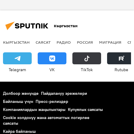
ит
Кыргызстан
КЫРГЫЗСТАН
САЯСАТ
РАДИО
РОССИЯ
МИГРАЦИЯ
СП
Telegram
VK
ТikТоk
Rutube
Долбоор жөнүндө
Пайдалануу эрежелери
Байланыш үчүн
Пресс-релиздер
Компаниялардын жаңылыктары
Купуялык саясаты
Cookie колдонуу жана автоматтык логирлөө
саясаты
Кайра байланыш