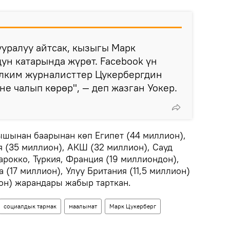
ууралуу айтсак, кызыгы Марк
ун катарында жүрөт. Facebook үн
алким журналисттер Цукербергдин
е чалып көрөр", — деп жазган Уокер.
шынан баарынан көп Египет (44 миллион),
я (35 миллион), АКШ (32 миллион), Сауд
рокко, Түркия, Франция (19 миллиондон),
 (17 миллион), Улуу Британия (11,5 миллион)
он) жарандары жабыр тарткан.
социалдык тармак
маалымат
Марк Цукерберг