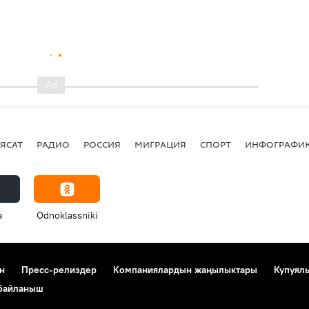
ЯСАТ
РАДИО
РОССИЯ
МИГРАЦИЯ
СПОРТ
ИНФОГРАФИ
e
Odnoklassniki
н
Пресс-релиздер
Компаниялардын жаңылыктары
Купуял
 байланыш