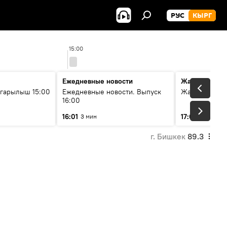
РУС
КЫРГ
15:00
16
Ежедневные новости
Жаңылыктар
гарылыш 15:00
Ежедневные новости. Выпуск
Жаңылыктар.
16:00
16:01
17:01
3 мин
5 мин
г. Бишкек
89.3