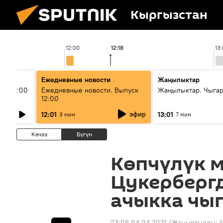
Кыргызстан
12:00
12:18
13
Ежедневные новости
Жаңылыктар
ыш 11:00
Ежедневные новости. Выпуск
Жаңылыктар. Чыга
12:00
эфир
12:01
13:01
3 мин
7 мин
Кечээ
Бүгүн
Көпчүлүк 
Цукерберг
ачыкка чыг
23:06 04.04.2021
(Жаңыртылды:
1