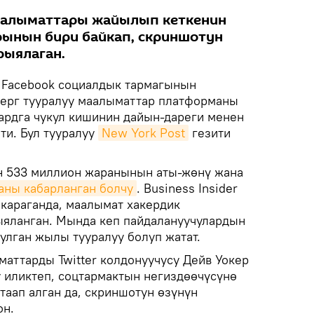
аалыматтары жайылып кеткенин
рынын бири байкап, скриншотун
рыялаган.
Facebook социалдык тармагынын
берг тууралуу маалыматтар платформаны
рдга чукул кишинин дайын-дареги менен
ти. Бул тууралуу
New York Post
гезити
н 533 миллион жаранынын аты-жөнү жана
аны кабарланган болчу
. Business Insider
караганда, маалымат хакердик
яланган. Мында кеп пайдалануучулардын
уулган жылы тууралуу болуп жатат.
маттарды Twitter колдонуучусу Дейв Уокер
у иликтеп, соцтармактын негиздөөчүсүнө
таап алган да, скриншотун өзүнүн
он.