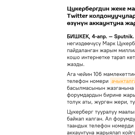
Цукербергдин жеке м
Twitter колдонуучула
өзүнүн аккаунтуна жа
БИШКЕК, 4-апр. — Sputnik.
негиздөөчүсү Марк Цукер
пайдаланган жарым миллиа
кошо интернетке тарап кет
жазды.
Ага чейин 106 мамлекетти
телефон номери
ачыкталг
басылмасынын жазганына 
форумдардын бирине жары
толук аты, жүргөн жери, т
Цукерберг тууралуу маалы
байкап калган. Ал форумд
таандык телефон номерди 
аккаунтуна жарыялап койг