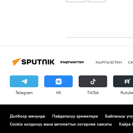
Кыргызстан
КЫРГЫЗСТАН
СА
Telegram
VK
ТikТоk
Rutub
Долбоор жөнүндө
Пайдалануу эрежелери
Байланыш үчү
Cookie колдонуу жана автоматтык логирлөө саясаты
Кайра