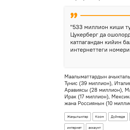
​"533 миллион киши т
Цукерберг да ошолорд
катпагандан кийин б
интернеттеги номерин
Маалыматтардын ачыкталы
Тунис (39 миллион), Итали
Аравиясы (28 миллион), Ма
Ирак (17 миллион), Мексика
жана Россиянын (10 милли
Жаңылыктар
Коом
Дүйнөдө
интернет
аккаунт