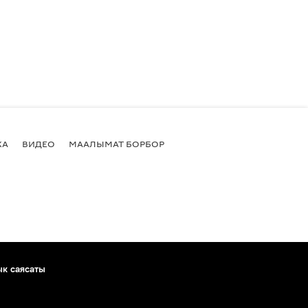
КА
ВИДЕО
МААЛЫМАТ БОРБОР
ык саясаты