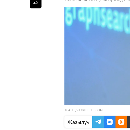
©
AFP
/ JOSH EDELSON
Жазылуу