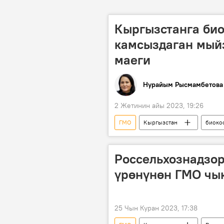
Кыргызстанга био
камсыздаган мый
маеги
Нурайым Рысмамбетова
2 Жетинин айы 2023, 19:26
ГМО
Кыргызстан
биоко
Россельхознадзо
үрөнүнөн ГМО чы
25 Чын Куран 2023, 17:38