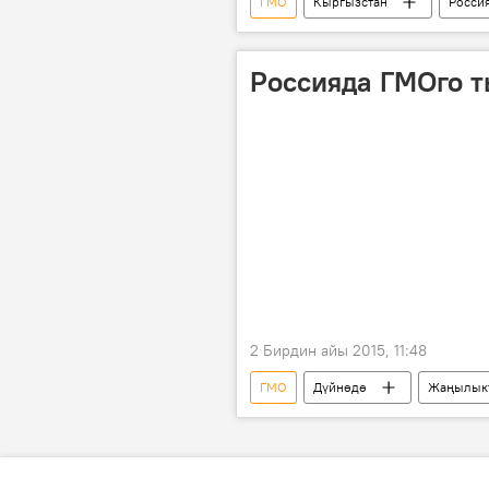
ГМО
Кыргызстан
Росси
Россияда ГМОго 
2 Бирдин айы 2015, 11:48
ГМО
Дүйнөдө
Жаңылык