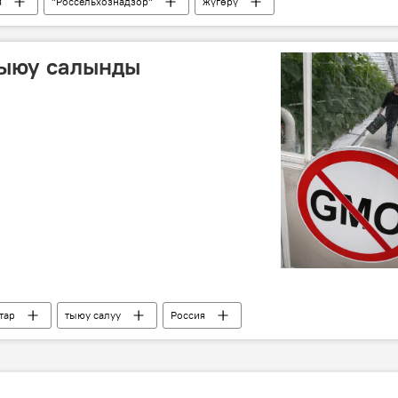
я
"Россельхознадзор"
жүгөрү
тыюу салынды
тар
тыюу салуу
Россия