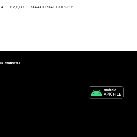
КА
ВИДЕО
МААЛЫМАТ БОРБОР
ык саясаты