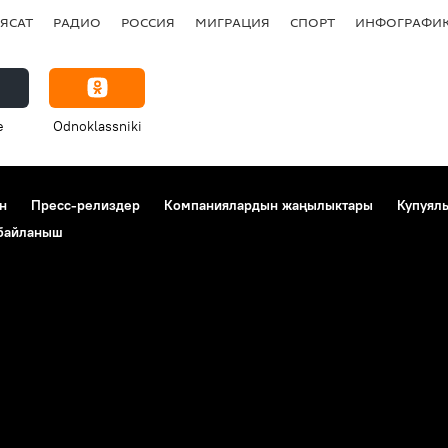
ЯСАТ
РАДИО
РОССИЯ
МИГРАЦИЯ
СПОРТ
ИНФОГРАФИ
e
Odnoklassniki
н
Пресс-релиздер
Компаниялардын жаңылыктары
Купуял
 байланыш