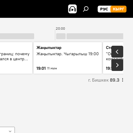
РУС
КЫРГ
20:00
Жаңылыктар
Стоп кадр
границ: почему
Жаңылыктар. Чыгарылыш 19:00
"Окен ава" —
ался в центре
комедиясы
са
19:01
19:12
11 мин
34 мин
г. Бишкек
89.3