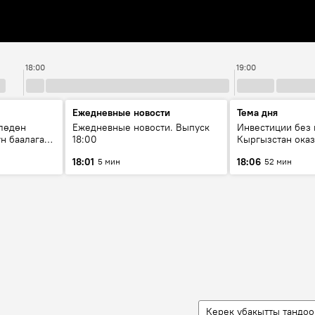
18:00
19:00
Ежедневные новости
Тема дня
лөдөн
Ежедневные новости. Выпуск
Инвестиции без 
үн баалаган
18:00
Кыргызстан оказ
иялоо
внимания бизне
18:01
18:06
5 мин
52 мин
Керек убакытты тандоо