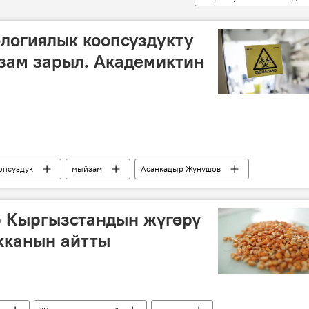
логиялык коопсуздукту
зам зарыл. Академиктин
опсуздук
мыйзам
Асанкадыр Жунушов
р Кыргызстандын жүгөрү
кканын айтты