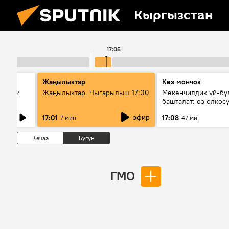
Кыргызстан
17:05
Жаңылыктар
Көз мончок
диации
Жаңылыктар. Чыгарылыш 17:00
Мекенчилдик үй-бү
ане
башталат: өз өлкөс
муунду кантип тарб
эфир
17:01
17:08
7 мин
47 мин
керек?
Кечээ
Бүгүн
ГМО