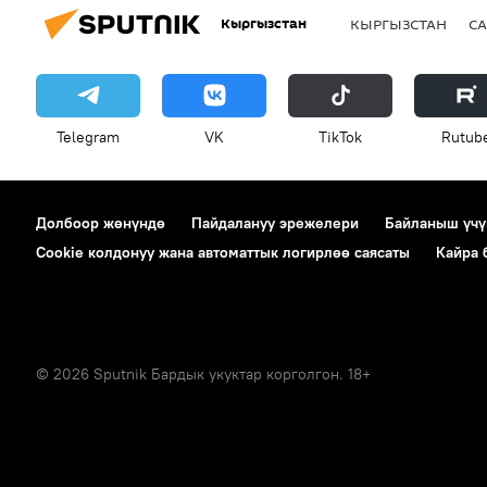
Кыргызстан
КЫРГЫЗСТАН
СА
Telegram
VK
ТikТоk
Rutub
Долбоор жөнүндө
Пайдалануу эрежелери
Байланыш үчү
Cookie колдонуу жана автоматтык логирлөө саясаты
Кайра
© 2026 Sputnik Бардык укуктар корголгон. 18+