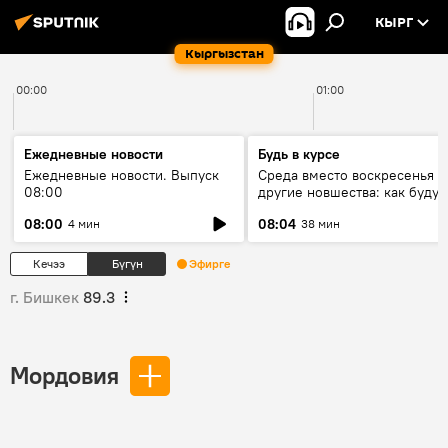
КЫРГ
Кыргызстан
00:00
01:00
Ежедневные новости
Будь в курсе
Ежедневные новости. Выпуск
Среда вместо воскресенья и
08:00
другие новшества: как будут
проходить выборы в КР?
08:00
08:04
4 мин
38 мин
Кечээ
Бүгүн
Эфирге
г. Бишкек
89.3
Мордовия