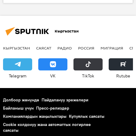
Жаңылыктар
Миграция
элчилик
Кыргызстан
КЫРГЫЗСТАН
САЯСАТ
РАДИО
РОССИЯ
МИГРАЦИЯ
СП
Telegram
VK
ТikТоk
Rutube
Долбоор жөнүндө
Пайдалануу эрежелери
Байланыш үчүн
Пресс-релиздер
Компаниялардын жаңылыктары
Купуялык саясаты
Cookie колдонуу жана автоматтык логирлөө
саясаты