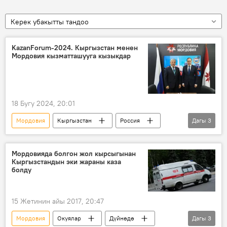
Керек убакытты тандоо
KazanForum-2024. Кыргызстан менен
Мордовия кызматташууга кызыкдар
18 Бугу 2024, 20:01
Мордовия
Кыргызстан
Россия
Дагы
3
кызматташуу
жолугушуу
сүйлөшүүлөр
Мордовияда болгон жол кырсыгынан
Кыргызстандын эки жараны каза
болду
15 Жетинин айы 2017, 20:47
Мордовия
Окуялар
Дүйнөдө
Дагы
3