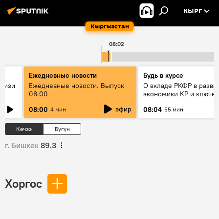
КЫРГ
Кыргызстан
08:02
Ежедневные новости
Будь в курсе
н изи
Ежедневные новости. Выпуск
О вкладе РКФР в разви
08:00
экономики КР и ключе
т?
секторах до 2030 года
эфир
08:00
08:04
4 мин
55 мин
Кечээ
Бүгүн
г. Бишкек
89.3
Хоргос