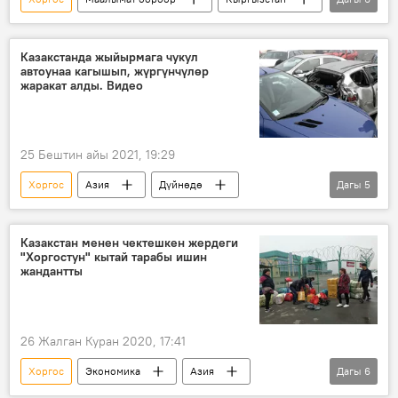
Казакстан
чек ара
Аскар Салымбеков
"Дордой"
Казакстанда жыйырмага чукул
автоунаа кагышып, жүргүнчүлөр
бизнесмен
атаандаштык
жаракат алды. Видео
25 Бештин айы 2021, 19:29
Хоргос
Азия
Дүйнөдө
Дагы
5
Казакстан
жол
туман
жол кырсык
тайгалак
Казакстан менен чектешкен жердеги
"Хоргостун" кытай тарабы ишин
жандантты
26 Жалган Куран 2020, 17:41
Хоргос
Экономика
Азия
Дагы
6
Дүйнөдө
Жаңылыктар
Кытай