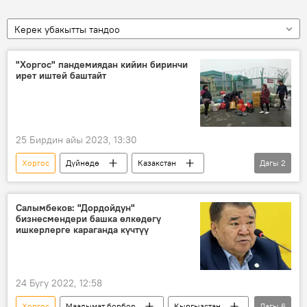
Керек убакытты тандоо
"Хоргос" пандемиядан кийин биринчи
ирет иштей баштайт
25 Бирдин айы 2023, 13:30
Хоргос
Дүйнөдө
Казакстан
Дагы
2
Кытай
чек ара
Салымбеков: "Дордойдун"
бизнесмендери башка өлкөдөгү
ишкерлерге караганда күчтүү
24 Бугу 2022, 12:58
Хоргос
Маалымат борбор
Кыргызстан
Дагы
6