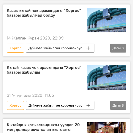
Казакстан
соода борбору
Казак-кытай чек арасындагы “Хоргос”
базары жабылмай болду
Дүйнөгө жайылган коронавирус
14 Жалган Куран 2020, 22:09
Хоргос
Дүйнөгө жайылган коронавирус
Дагы
6
Жаңылыктар
Коом
Азия
Дүйнөдө
Казакстан
коронавирус
Кытай-казак чек арасындагы "Хоргос"
базары жабылды
31 Үчтүн айы 2020, 11:05
Хоргос
Дүйнөгө жайылган коронавирус
Дагы
8
Жаңылыктар
Коом
Дүйнөдө
Азия
Казакстан
Кытай
Кытайда кыргызстандыкты уурдап 20
миң доллар акча талап кылышты
коронавирус
Кыргызстан