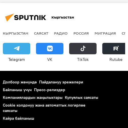
петарда
Кыргызстан
КЫРГЫЗСТАН
САЯСАТ
РАДИО
РОССИЯ
МИГРАЦИЯ
СП
Telegram
VK
ТikТоk
Rutube
Долбоор жөнүндө
Пайдалануу эрежелери
Байланыш үчүн
Пресс-релиздер
Компаниялардын жаңылыктары
Купуялык саясаты
Cookie колдонуу жана автоматтык логирлөө
саясаты
Кайра байланыш