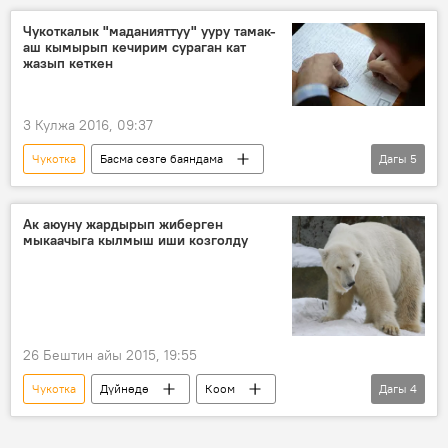
Мультимедиа
Дүйнөдө
Камчатка
Чукоткалык "маданияттуу" ууру тамак-
аш кымырып кечирим сураган кат
аюу
куткаруу
тик учак
жазып кеткен
Россия
3 Кулжа 2016, 09:37
Чукотка
Басма сөзгө баяндама
Дагы
5
Дүйнөдө
Коом
Жаңылыктар
уурулук
кат
туз
Ак аюуну жардырып жиберген
мыкаачыга кылмыш иши козголду
26 Бештин айы 2015, 19:55
Чукотка
Дүйнөдө
Коом
Дагы
4
Жаңылыктар
аюу
корук