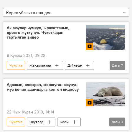
Керек убакытты тандоо
Ак аюулар чумкуп, ырахаттанып,
дронго жүткүнүп. Чукоткадан
тартылган видео
9 Кулжа 2021, 09:22
Чукотка
Жаңылыктар
Дүйнөдө
Дагы
7
Коом
Видео
Мультимедиа
аюу
ыктыярчылар
дрон
Адашып, алсырап, жоошуган аюунун
муз кечип адамдарга келген видеосу
муз
22 Чын Куран 2019, 14:14
Чукотка
Окуялар
Коом
Дагы
9
Жаңылыктар
Видео