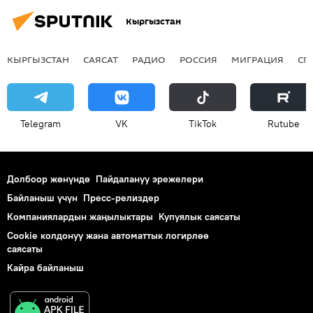
Кыргызстан
КЫРГЫЗСТАН
САЯСАТ
РАДИО
РОССИЯ
МИГРАЦИЯ
СП
Telegram
VK
ТikТоk
Rutube
Долбоор жөнүндө
Пайдалануу эрежелери
Байланыш үчүн
Пресс-релиздер
Компаниялардын жаңылыктары
Купуялык саясаты
Cookie колдонуу жана автоматтык логирлөө
саясаты
Кайра байланыш