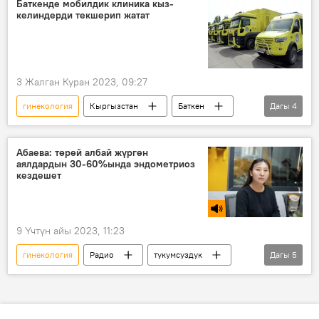
Баткенде мобилдик клиника кыз-
келиндерди текшерип жатат
3 Жалган Куран 2023, 09:27
гинекология
Кыргызстан
Баткен
Дагы
4
ден соолук
мобилдик клиника
аялдар
текшерүү
Абаева: төрөй албай жүргөн
аялдардын 30-60%ында эндометриоз
кездешет
9 Үчтүн айы 2023, 11:23
гинекология
Радио
тукумсуздук
Дагы
5
себеп
алдын алуу
дарылоо
Кыргызстан
Тунук Абаева