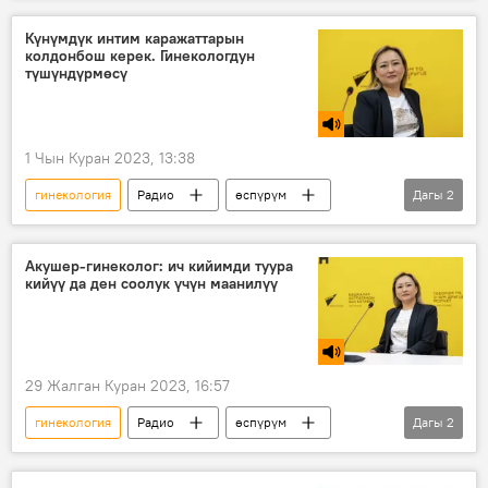
Күнүмдүк интим каражаттарын
колдонбош керек. Гинекологдун
түшүндүрмөсү
1 Чын Куран 2023, 13:38
гинекология
Радио
өспүрүм
Дагы
2
гигиена
Гүлзат Кабылова
Акушер-гинеколог: ич кийимди туура
кийүү да ден соолук үчүн маанилүү
29 Жалган Куран 2023, 16:57
гинекология
Радио
өспүрүм
Дагы
2
гигиена
Гүлзат Кабылова