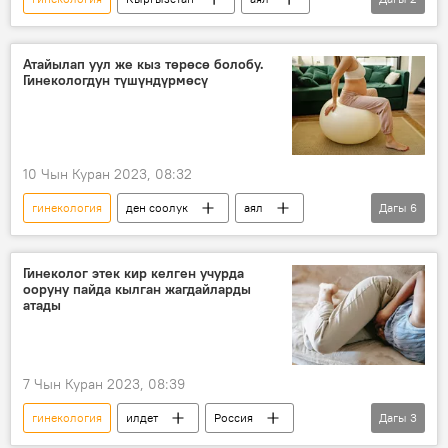
ден соолук
эрозия
Атайылап уул же кыз төрөсө болобу.
Гинекологдун түшүндүрмөсү
10 Чын Куран 2023, 08:32
гинекология
ден соолук
аял
Дагы
6
эркек
кош бойлуулук
бала
жыныс
уул
кыз
Гинеколог этек кир келген учурда
ооруну пайда кылган жагдайларды
атады
7 Чын Куран 2023, 08:39
гинекология
илдет
Россия
Дагы
3
ден соолук
аял
менструация