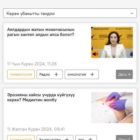
Керек убакытты тандоо
Аялдардын жатын моюнчасынын
рагын кантип алдын алса болот?
11 Чын Куран 2024, 11:26
гинекология
Радио
онкология
Дагы
4
жатын моюнчасы
рак
алдын алуу
Чолпон Авасова
Эрозияны кайсы учурда күйгүзүү
керек? Медиктин жообу
11 Жалган Куран 2024, 09:41
гинекология
Кыргызстан
аял
Дагы
2