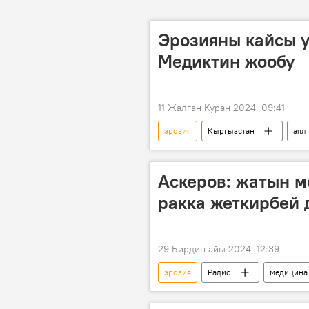
Эрозияны кайсы у
Медиктин жообу
11 Жалган Куран 2024, 09:41
эрозия
Кыргызстан
аял
Аскеров: жатын 
ракка жеткирбей 
29 Бирдин айы 2024, 12:39
эрозия
Радио
медицина