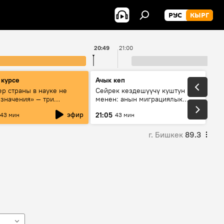
РУС
КЫРГ
20:49
21:00
 курсе
Ачык кеп
р страны в науке не
Сейрек кездешүүчү куштун изи
 значения» — три
менен: анын миграциялык
та о сотрудничестве
жолу эмнеден кабар берет?
эфир
21:05
43 мин
43 мин
и и Кыргызстана в
овании и исследованиях
г. Бишкек
89.3