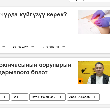
чурда күйгүзүү керек?
ден соолук
гинекология
моюнчасынын ооруларын
дарылоого болот
рак
жатын моюнчасы
Арсен Аскеров