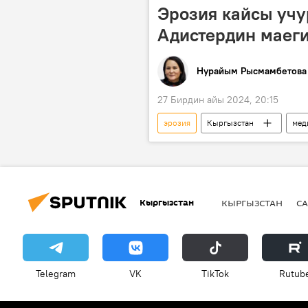
Эрозия кайсы учу
Адистердин маег
Нурайым Рысмамбетова
27 Бирдин айы 2024, 20:15
эрозия
Кыргызстан
мед
Арсен Аскеров
Изабелла Ас
Кыргызстан
КЫРГЫЗСТАН
СА
Telegram
VK
ТikТоk
Rutub