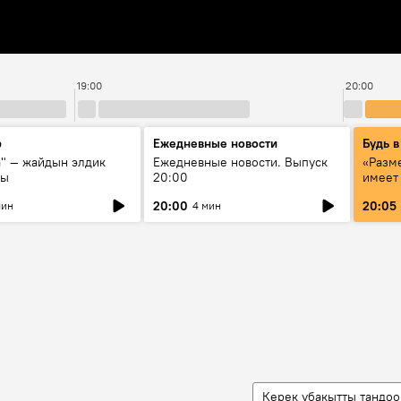
19:00
20:00
р
Ежедневные новости
Будь в
а" — жайдын элдик
Ежедневные новости. Выпуск
«Разме
сы
20:00
имеет
экспер
20:00
20:05
мин
4 мин
Росси
образ
Керек убакытты тандоо