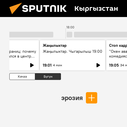
Кыргызстан
18:00
Жаңылыктар
Стоп кад
без границ: почему
Жаңылыктар. Чыгарылыш 19:00
"Окен ав
оказался в центре
комедия
знеса
19:01
19:05
4 мин
34 
Кечээ
Бүгүн
эрозия