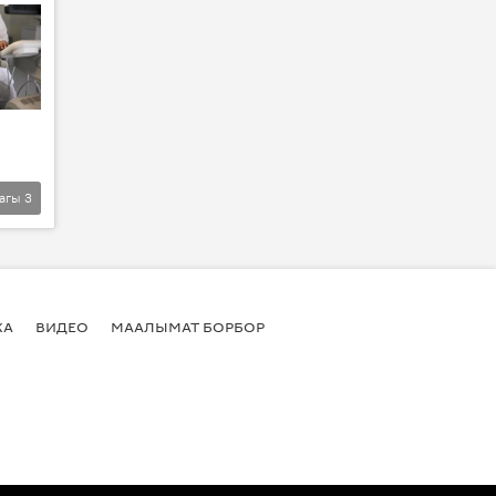
агы
3
КА
ВИДЕО
МААЛЫМАТ БОРБОР