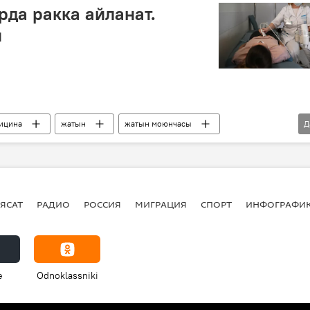
рда ракка айланат.
и
ицина
жатын
жатын моюнчасы
Д
анова
маек
ЯСАТ
РАДИО
РОССИЯ
МИГРАЦИЯ
СПОРТ
ИНФОГРАФИ
e
Odnoklassniki