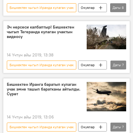
Бишкектен чыгып Иранда кулаган учак
Окуялар
Дагы
8
Кыргызстан
Дүйнөдө
Жаңылыктар
Иран
Тегеран
Эч нерсеси калбаптыр! Бишкектен
чыгып Тегеранда кулаган учактын
ТИМ
өлүм
учак
видеосу
14 Үчтүн айы 2019, 13:38
Бишкектен чыгып Иранда кулаган учак
Окуялар
Дагы
7
Дүйнөдө
Жаңылыктар
Бишкек
Иран
Тегеран
учак
Бишкектен Иранга баратып кулаган
учак эмне ташып баратканы айтылды.
кырсык
Сүрөт
14 Үчтүн айы 2019, 13:06
Бишкектен чыгып Иранда кулаган учак
Окуялар
Дагы
7