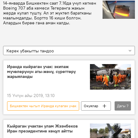
14-январда Бишкектен саат 7.16да учуп кеткен
Boeing 707 аба кемеси Тегеранга жакын
жерде кулап түштү. Ал эт жүктөп баратканы
маалымдалды. Бортто 16 киши болгон.
Алардын бирөө гана аман калды.
Керек убакытты тандоо
Иранда кыйраган учак: экипаж
мүчөлөрүнүн аты-жөнү, сүрөттөрү
жарыяланды
15 Үчтүн айы 2019, 13:10
Бишкектен чыгып Иранда кулаган учак
Окуялар
Дагы
7
Басма сөзгө баяндама
Дүйнөдө
Жаңылыктар
Иран
учак
Кыйраган учактан улам Жээнбеков
Иран президентине көңүл айтты
Кыйроо
экипаж