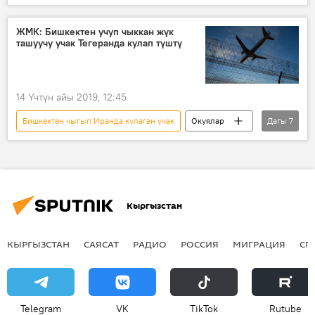
Дүйнөдө
Жаңылыктар
Бишкек
Иран
Тегеран
учак
ЖМК: Бишкектен учуп чыккан жүк
ташуучу учак Тегеранда кулап түштү
авиакырсык
14 Үчтүн айы 2019, 12:45
Бишкектен чыгып Иранда кулаган учак
Окуялар
Дагы
7
Дүйнөдө
Жаңылыктар
Aлерт
Бишкек
Тегеран
учак
жүк
Кыргызстан
КЫРГЫЗСТАН
САЯСАТ
РАДИО
РОССИЯ
МИГРАЦИЯ
СП
Telegram
VK
ТikТоk
Rutube