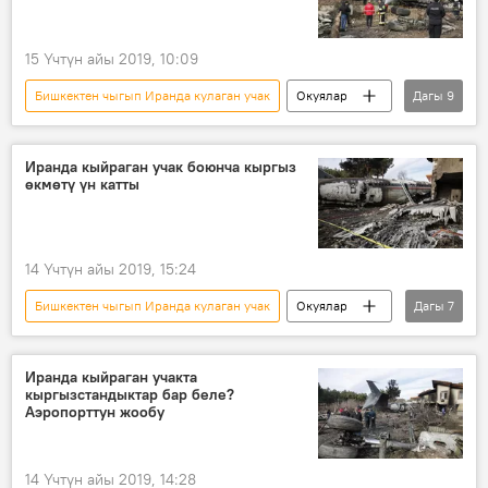
15 Үчтүн айы 2019, 10:09
Бишкектен чыгып Иранда кулаган учак
Окуялар
Дагы
9
Кыргызстан
Дүйнөдө
Жаңылыктар
Иран
Иранда кыйраган учак боюнча кыргыз
өкмөтү үн катты
Сооронбай Жээнбеков
Хасан Роухани
учак
эт
Кыйроо
14 Үчтүн айы 2019, 15:24
Бишкектен чыгып Иранда кулаган учак
Окуялар
Дагы
7
Дүйнөдө
Коом
Жаңылыктар
Иран
"Манас" эл аралык аэропорту
Иранда кыйраган учакта
кыргызстандыктар бар беле?
учак
өкмөт
Аэропорттун жообу
14 Үчтүн айы 2019, 14:28