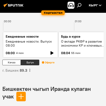
КЫРГ
Кыргызстан
00:00
01:00
Ежедневные новости
Будь в курсе
Ежедневные новости. Выпуск
О вкладе РКФР в развитие
08:00
экономики КР и ключевых
секторах до 2030 года
08:00
08:04
4 мин
55 мин
Кечээ
Бүгүн
Эфирге
г. Бишкек
89.3
Бишкектен чыгып Иранда кулаган
учак