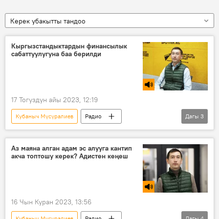
Керек убакытты тандоо
Кыргызстандыктардын финансылык
сабаттуулугуна баа берилди
17 Тогуздун айы 2023, 12:19
Кубаныч Мүсүралиев
Радио
Дагы
3
Кыргызстан
финансылык сабаттуулук
Улуттук банк
бюджет
Аз маяна алган адам эс алууга кантип
акча топтошу керек? Адистен кеңеш
16 Чын Куран 2023, 13:56
Кубаныч Мүсүралиев
Радио
Дагы
4