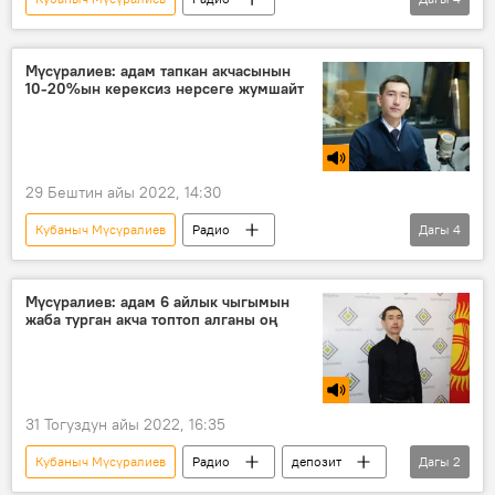
Экономика
саякат
акча
финансылык сабаттуулук
Кыргызстан
Мүсүралиев: адам тапкан акчасынын
10-20%ын керексиз нерсеге жумшайт
29 Бештин айы 2022, 14:30
Кубаныч Мүсүралиев
Радио
Дагы
4
финансылык сабаттуулук
каражат
топтоо
Экономика
Мүсүралиев: адам 6 айлык чыгымын
жаба турган акча топтоп алганы оң
31 Тогуздун айы 2022, 16:35
Кубаныч Мүсүралиев
Радио
депозит
Дагы
2
эреже
каражат