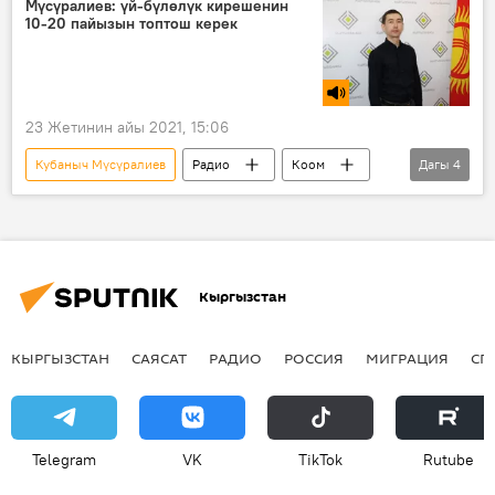
Мүсүралиев: үй-бүлөлүк кирешенин
10-20 пайызын топтош керек
23 Жетинин айы 2021, 15:06
Кубаныч Мүсүралиев
Радио
Коом
Дагы
4
Кыргызстан
каражат
үй-бүлө
чыгаша
Кыргызстан
КЫРГЫЗСТАН
САЯСАТ
РАДИО
РОССИЯ
МИГРАЦИЯ
СП
Telegram
VK
ТikТоk
Rutube