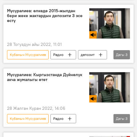
Мүсүралиев: өлкөдө 2015-жылдан
бери жеке жактардын депозити 3 эсе
өстү
28 Тогуздун айы 2022, 11:01
Кубаныч Мүсүралиев
Радио
депозит
Дагы
3
билим
каражат
банк
Мүсүралиев: Кыргызстанда Дүйнөлүк
акча жумалыгы өтөт
28 Жалган Куран 2022, 14:06
Кубаныч Мүсүралиев
Радио
Дагы
3
Кыргызстан
Улуттук банк
каржылык
сабаттуулук