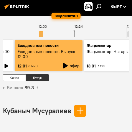
КЫРГ
Кыргызстан
12:00
12:24
13:
Ежедневные новости
Жаңылыктар
11:00
Ежедневные новости. Выпуск
Жаңылыктар. Чыгарыл
12:00
эфир
12:01
13:01
3 мин
7 мин
Кечээ
Бүгүн
г. Бишкек
89.3
Кубаныч Мүсүралиев