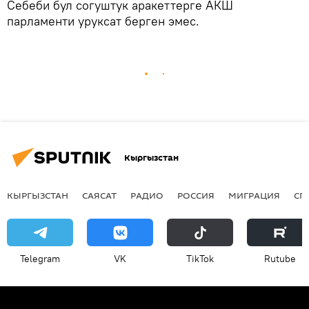
Себеби бул согуштук аракеттерге АКШ
парламенти уруксат берген эмес.
Кыргызстан
КЫРГЫЗСТАН
САЯСАТ
РАДИО
РОССИЯ
МИГРАЦИЯ
СП
Telegram
VK
ТikТоk
Rutube