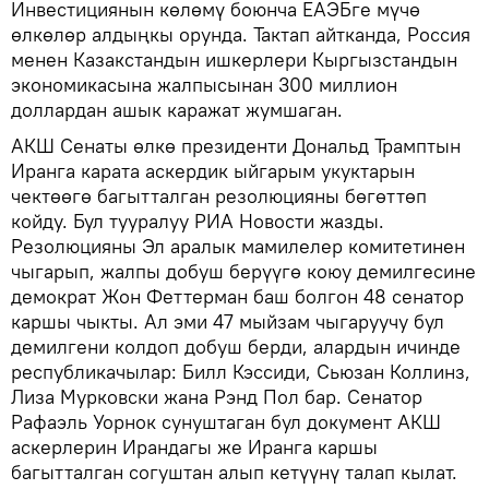
Инвестициянын көлөмү боюнча ЕАЭБге мүчө
өлкөлөр алдыңкы орунда. Тактап айтканда, Россия
менен Казакстандын ишкерлери Кыргызстандын
экономикасына жалпысынан 300 миллион
доллардан ашык каражат жумшаган.
АКШ Сенаты өлкө президенти Дональд Трамптын
Иранга карата аскердик ыйгарым укуктарын
чектөөгө багытталган резолюцияны бөгөттөп
койду. Бул тууралуу РИА Новости жазды.
Резолюцияны Эл аралык мамилелер комитетинен
чыгарып, жалпы добуш берүүгө коюу демилгесине
демократ Жон Феттерман баш болгон 48 сенатор
каршы чыкты. Ал эми 47 мыйзам чыгаруучу бул
демилгени колдоп добуш берди, алардын ичинде
республикачылар: Билл Кэссиди, Сьюзан Коллинз,
Лиза Мурковски жана Рэнд Пол бар. Сенатор
Рафаэль Уорнок сунуштаган бул документ АКШ
аскерлерин Ирандагы же Иранга каршы
багытталган согуштан алып кетүүнү талап кылат.