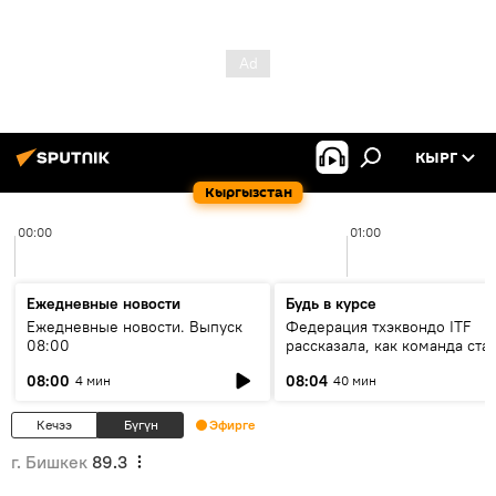
КЫРГ
Кыргызстан
00:00
01:00
Ежедневные новости
Будь в курсе
Ежедневные новости. Выпуск
Федерация тхэквондо ITF
08:00
рассказала, как команда ста
жертвой мошенников
08:00
08:04
4 мин
40 мин
Кечээ
Бүгүн
Эфирге
г. Бишкек
89.3