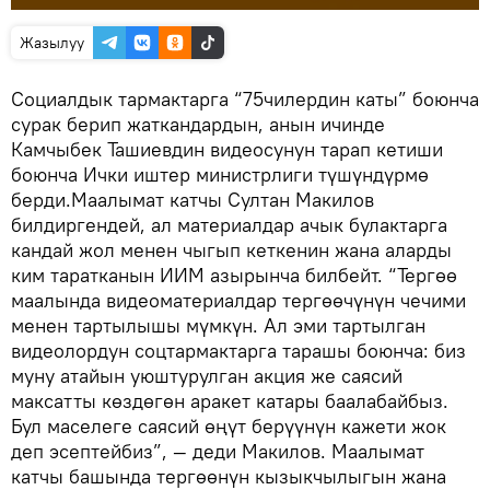
Жазылуу
Социалдык тармактарга “75чилердин каты” боюнча
сурак берип жаткандардын, анын ичинде
Камчыбек Ташиевдин видеосунун тарап кетиши
боюнча Ички иштер министрлиги түшүндүрмө
берди.Маалымат катчы Султан Макилов
билдиргендей, ал материалдар ачык булактарга
кандай жол менен чыгып кеткенин жана аларды
ким таратканын ИИМ азырынча билбейт. “Тергөө
маалында видеоматериалдар тергөөчүнүн чечими
менен тартылышы мүмкүн. Ал эми тартылган
видеолордун соцтармактарга тарашы боюнча: биз
муну атайын уюштурулган акция же саясий
максатты көздөгөн аракет катары баалабайбыз.
Бул маселеге саясий өңүт берүүнүн кажети жок
деп эсептейбиз”, — деди Макилов. Маалымат
катчы башында тергөөнүн кызыкчылыгын жана