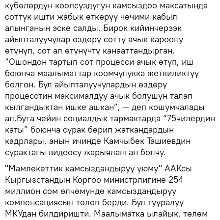
күбөлөрдүн коопсуздугун камсыздоо максатында
соттук ишти жабык өткөрүү чечими кабыл
алынганын эске салды. Бирок кийинчерээк
айыпталуучулар өздөрү сотту ачык кароону
өтүнүп, сот ал өтүнүчтү канааттандырган.
“Ошондон тартып сот процесси ачык өтүп, иш
боюнча маалыматтар коомчулукка жеткиликтүү
болгон. Бул айыпталуучулардын өздөрү
процесстин максималдуу ачык болушун талап
кылгандыктан ишке ашкан”, — деп кошумчалады
ал.Буга чейин социалдык тармактарда “75чилердин
каты” боюнча сурак берип жаткандардын
кадрлары, анын ичинде Камчыбек Ташиевдин
сурактагы видеосу жарыяланган болчу.
"Мамлекеттик камсыздандыруу уюму" ААКсы
Кыргызстандын Коргоо министрлигине 254
миллион сом өлчөмүндө камсыздандыруу
компенсациясын төлөп берди. Бул тууралуу
МКУдан билдиришти. Маалыматка ылайык, төлөм