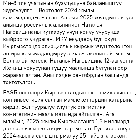
Ми-8 тик учагынын бузулушуна байланыштуу
жүргүзүлгөн. Вертолет 2024-жылы
камсыздандырылган. Ал эми 2025-жылдын август
айында россиялык альпинист Наталья
Наговицинаны куткаруу үчүн конуу учурунда
кыйроого учураган. МКУ өкүлдөрү бул окуя
Кыргызстанда авиациялык кырсык үчүн төлөнгөн
эң ири камсыздандыруу акчасы экенин айтышты.
Белгилей кетсек, Наталья Наговицина 12-августта
Жеңиш чокусунан түшүү маалында бутунан оор
жаракат алган. Аны издөө сентябрдын башында
токтотулган.
ЕАЭБ өлкөлөрү Кыргызстандын экономикасына эң
көп инвестиция салган мамлекеттердин катарына
кирди. Бул тууралуу Улуттук статистика
комитетинин маалыматында айтылган. Ага
ылайык, 2025-жылы Кыргызстанга 1,3 миллиард
долларлык инвестиция тартылган. Бул көрсөткүч
2024-жылга салыштырмалуу 25 пайызга өскөн.