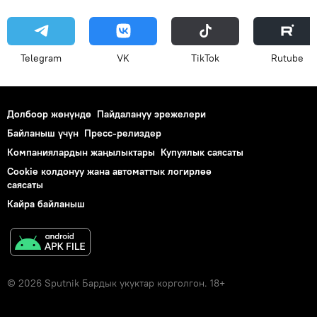
Telegram
VK
ТikТоk
Rutube
Долбоор жөнүндө
Пайдалануу эрежелери
Байланыш үчүн
Пресс-релиздер
Компаниялардын жаңылыктары
Купуялык саясаты
Cookie колдонуу жана автоматтык логирлөө
саясаты
Кайра байланыш
© 2026 Sputnik Бардык укуктар корголгон. 18+