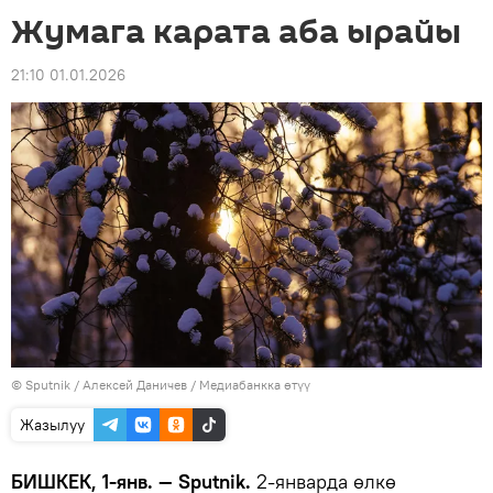
Жумага карата аба ырайы
21:10 01.01.2026
©
Sputnik
/ Алексей Даничев
/
Медиабанкка өтүү
Жазылуу
БИШКЕК, 1-янв. — Sputnik.
2-январда өлкө