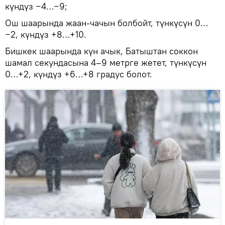
күндүз −4…−9;
Ош шаарында жаан-чачын болбойт, түнкүсүн 0…
−2, күндүз +8…+10.
Бишкек шаарында күн ачык, Батыштан соккон
шамал секундасына 4–9 метрге жетет, түнкүсүн
0…+2, күндүз +6…+8 градус болот.