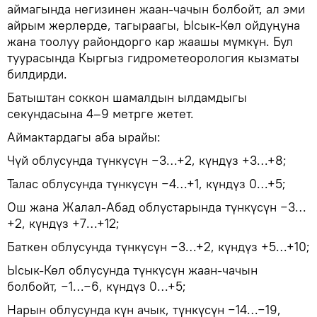
аймагында негизинен жаан-чачын болбойт, ал эми
айрым жерлерде, тагыраагы, Ысык-Көл ойдуңуна
жана тоолуу райондорго кар жаашы мүмкүн. Бул
туурасында Кыргыз гидрометеорология кызматы
билдирди.
Батыштан соккон шамалдын ылдамдыгы
секундасына 4–9 метрге жетет.
Аймактардагы аба ырайы:
Чүй облусунда түнкүсүн −3…+2, күндүз +3…+8;
Талас облусунда түнкүсүн −4…+1, күндүз 0…+5;
Ош жана Жалал-Абад облустарында түнкүсүн −3…
+2, күндүз +7…+12;
Баткен облусунда түнкүсүн −3…+2, күндүз +5…+10;
Ысык-Көл облусунда түнкүсүн жаан-чачын
болбойт, −1…−6, күндүз 0…+5;
Нарын облусунда күн ачык, түнкүсүн −14…−19,