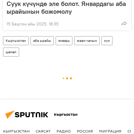
Суук күчүндө эле болот. Январдагы аба
ырайынын божомолу
15 Бештин айы 2025, 18:35
Кыргызстан
аба ырайы
январь
жаан-чачын
күн
шамал
Кыргызстан
КЫРГЫЗСТАН
САЯСАТ
РАДИО
РОССИЯ
МИГРАЦИЯ
СП