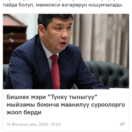
пайда болуп, мамилеси өзгөрөрүн кошумчалады.
Бишкек мэри "Түнкү тыныгуу"
мыйзамы боюнча маанилүү суроолорго
жооп берди
14 Жетинин айы 2025, 13:04