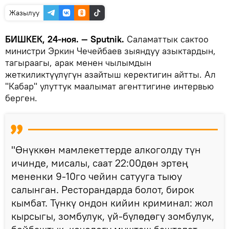
Жазылуу
БИШКЕК, 24-ноя. — Sputnik.
Саламаттык сактоо
министри Эркин Чечейбаев зыяндуу азыктардын,
тагыраагы, арак менен чылымдын
жеткиликтүүлүгүн азайтыш керектигин айтты. Ал
"Кабар" улуттук маалымат агенттигине интервью
берген.
"Өнүккөн мамлекеттерде алкоголду түн
ичинде, мисалы, саат 22:00дөн эртең
мененки 9-10го чейин сатууга тыюу
салынган. Ресторандарда болот, бирок
кымбат. Түнкү ондон кийин криминал: жол
кырсыгы, зомбулук, үй-бүлөдөгү зомбулук,