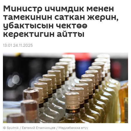
Министр ичимдик менен
тамекинин саткан жерин,
убактысын чектөө
керектигин айтты
13:01 24.11.2025
©
Sputnik
/ Евгений Епанчинцев
/
Медиабанкка өтүү