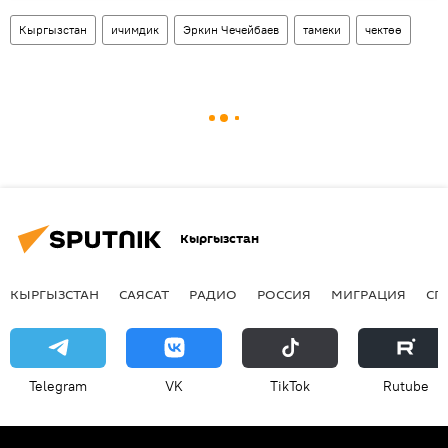
Кыргызстан
ичимдик
Эркин Чечейбаев
тамеки
чектөө
Кыргызстан
КЫРГЫЗСТАН
САЯСАТ
РАДИО
РОССИЯ
МИГРАЦИЯ
СП
Telegram
VK
ТikТоk
Rutube