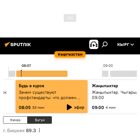
КЫРГ
Кыргызстан
08:07
09:00
Будь в курсе
Жаңылыктар
уск
Зачем существуют
Жаңылыктар. Чыгары
профстандарты: что должен
09:00
знать каждый специалист о
эфир
08:05
09:00
33 мин
4 мин
своей профессии
Кечээ
Бүгүн
г. Бишкек
89.3