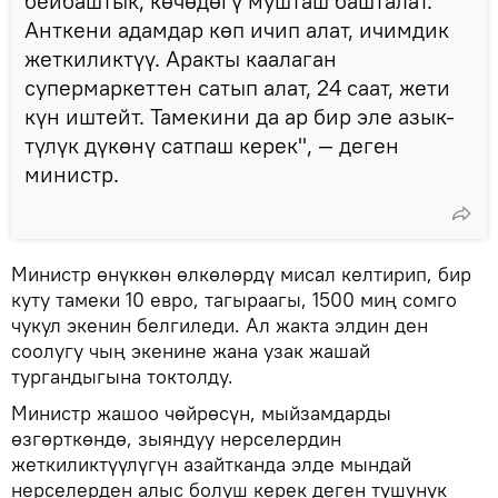
бейбаштык, көчөдөгү мушташ башталат.
Анткени адамдар көп ичип алат, ичимдик
жеткиликтүү. Аракты каалаган
супермаркеттен сатып алат, 24 саат, жети
күн иштейт. Тамекини да ар бир эле азык-
түлүк дүкөнү сатпаш керек", — деген
министр.
Министр өнүккөн өлкөлөрдү мисал келтирип, бир
куту тамеки 10 евро, тагыраагы, 1500 миң сомго
чукул экенин белгиледи. Ал жакта элдин ден
соолугу чың экенине жана узак жашай
тургандыгына токтолду.
Министр жашоо чөйрөсүн, мыйзамдарды
өзгөрткөндө, зыяндуу нерселердин
жеткиликтүүлүгүн азайтканда элде мындай
нерселерден алыс болуш керек деген түшүнүк