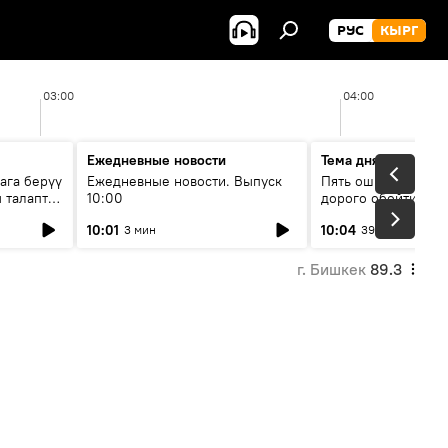
РУС
КЫРГ
03:00
04:00
Ежедневные новости
Тема дня
ага берүү
Ежедневные новости. Выпуск
Пять ошибок котор
 талаптар
10:00
дорого обойтись п
жилья
10:01
10:04
3 мин
39 мин
г. Бишкек
89.3