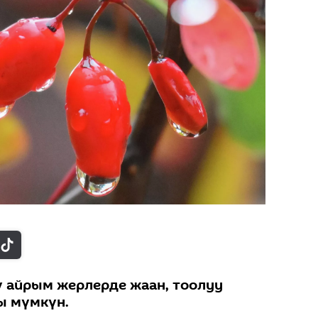
нү айрым жерлерде жаан, тоолуу
ы мүмкүн.