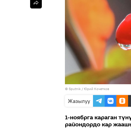
©
Sputnik
/ Юрий Кочетков
Жазылуу
1-ноябрга караган тү
райондордо кар жааш