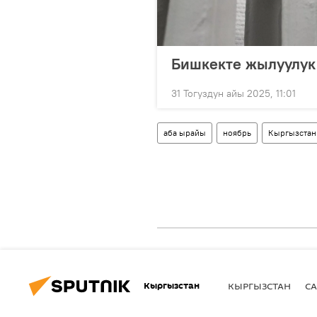
Бишкекте жылуулук 
31 Тогуздун айы 2025, 11:01
аба ырайы
ноябрь
Кыргызстан
Кыргызстан
КЫРГЫЗСТАН
СА