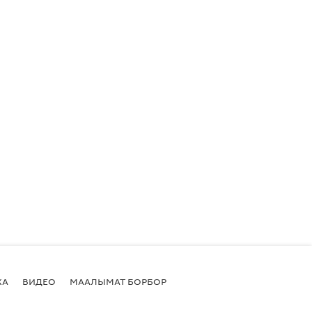
КА
ВИДЕО
МААЛЫМАТ БОРБОР