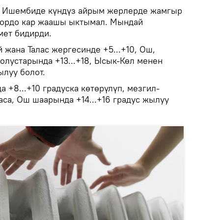
.
Ишембиде күндүз айрым жерлерде жамгыр
дордо кар жаашы ыктымал. Мындай
ет бидирди.
жана Талас жергесинде +5...+10, Ош,
олустарында +13...+18, Ысык-Көл менен
ылуу болот.
а +8...+10 градуска көтөрүлүп, мезгил-
са, Ош шаарында +14...+16 градус жылуу