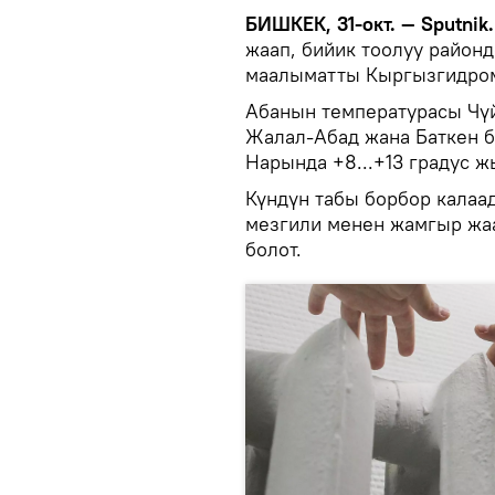
БИШКЕК, 31-окт. — Sputnik
жаап, бийик тоолуу район
маалыматты Кыргызгидром
Абанын температурасы Чүй 
Жалал-Абад жана Баткен б
Нарында +8...+13 градус ж
Күндүн табы борбор калаад
мезгили менен жамгыр жаа
болот.