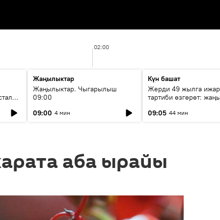
02:00
Жаңылыктар
Күн башат
F
Жаңылыктар. Чыгарылыш
Жерди 49 жылга ижар
стала
09:00
тартиби өзгөрөт: жаңы
эмнени көздөйт?
09:00
09:05
4 мин
44 мин
карата аба ырайы