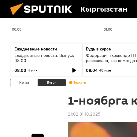
Кыргызстан
00:00
01:00
Ежедневные новости
Будь в курсе
Ежедневные новости. Выпуск
Федерация тхэквондо IT
08:00
рассказала, как команда 
жертвой мошенников
08:00
08:04
4 мин
40 мин
Кечээ
Бүгүн
Эфирге
1-ноябрга 
21:02 31.10.2025