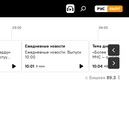
РУС
КЫРГ
03:00
04:00
Ежедневные новости
Тема дня
өрдүн
Ежедневные новости. Выпуск
«Более 1200 сёл в 
отуу
10:00
МЧС — о климате, 
системе оповещен
10:01
10:04
3 мин
49 мин
населения
г. Бишкек
89.3