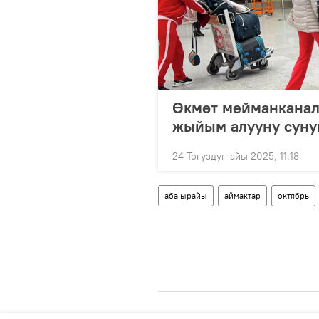
Өкмөт мейманканал
жыйым алууну сун
24 Тогуздун айы 2025, 11:18
аба ырайы
аймактар
октябрь