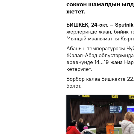
соккон шамалдын ылд
жетет.
БИШКЕК, 24-окт. — Sputnik
жерлеринде жаан, бийик т
Мындай маалыматты Кыргы
Абанын температурасы Чүй
Жалал-Абад облустарында
өрөөнүндө 14...19 жана На
көтөрүлөт.
Борбор калаа Бишкекте 2
болот.