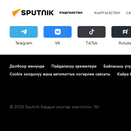
Кыргызстан
КЫРГЫЗСТАН
СА
Telegram
VK
ТikТоk
Rutub
Долбоор жөнүндө
Пайдалануу эрежелери
Байланыш үчү
Cookie колдонуу жана автоматтык логирлөө саясаты
Кайра
© 2026 Sputnik Бардык укуктар корголгон. 18+