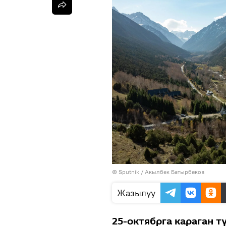
©
Sputnik / Акылбек Батырбеков
Жазылуу
25-октябрга караган 