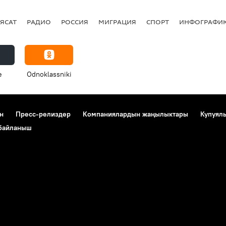
ЯСАТ
РАДИО
РОССИЯ
МИГРАЦИЯ
СПОРТ
ИНФОГРАФИ
e
Odnoklassniki
н
Пресс-релиздер
Компаниялардын жаңылыктары
Купуял
 байланыш