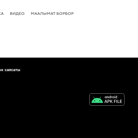
КА
ВИДЕО
МААЛЫМАТ БОРБОР
ык саясаты