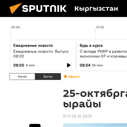
Кыргызстан
00:00
01:00
Ежедневные новости
Будь в курсе
Ежедневные новости. Выпуск
О вкладе РКФР в развити
08:00
экономики КР и ключевы
секторах до 2030 года
08:00
08:04
4 мин
55 мин
Кечээ
Бүгүн
Эфирге
25-октябрг
ырайы
21:11 24.10.2025