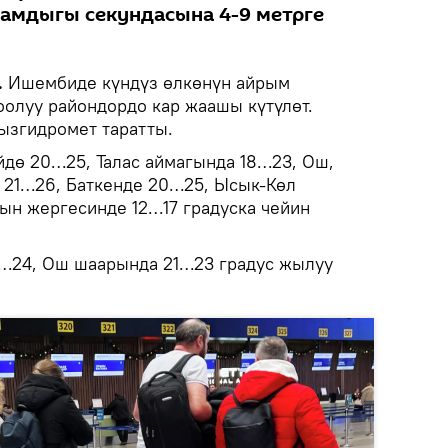
амдыгы секундасына 4-9 метрге
.
Ишембиде күндүз өлкөнүн айрым
оолуу райондордо кар жаашы күтүлөт.
згидромет таратты.
дө 20…25, Талас аймагында 18…23, Ош,
 21…26, Баткенде 20…25, Ысык-Көл
рын жергесинде 12…17 градуска чейин
2…24, Ош шаарында 21…23 градус жылуу