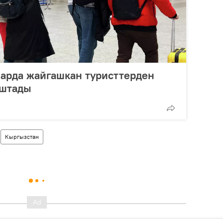
арда жайгашкан туристтерден
уштады
Кыргызстан