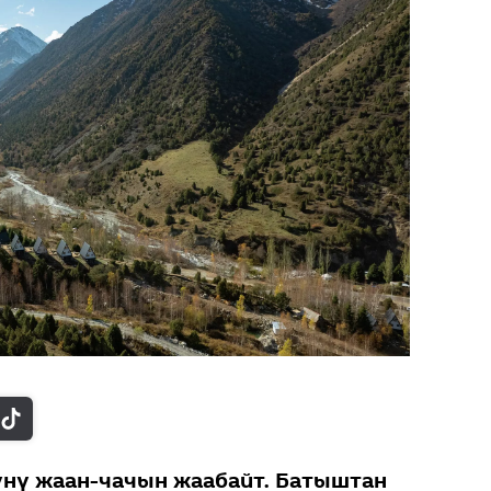
түнү жаан-чачын жаабайт. Батыштан