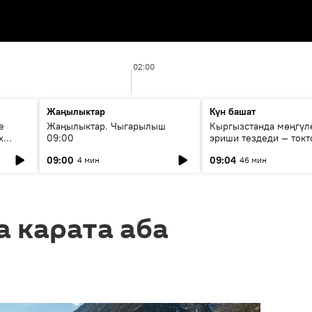
02:00
Жаңылыктар
Күн башат
е
Жаңылыктар. Чыгарылыш
Кыргызстанда мөңгүл
х
09:00
эриши тездеди — токт
мүмкүн эмеспи?
09:00
09:04
4 мин
46 мин
а карата аба