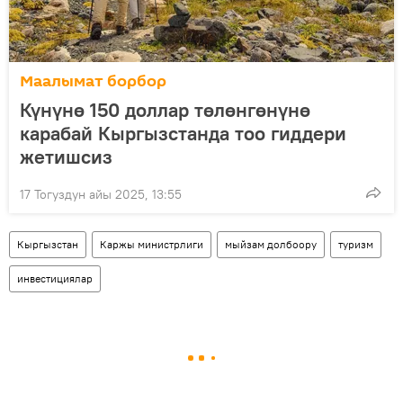
Маалымат борбор
Күнүнө 150 доллар төлөнгөнүнө
карабай Кыргызстанда тоо гиддери
жетишсиз
17 Тогуздун айы 2025, 13:55
Кыргызстан
Каржы министрлиги
мыйзам долбоору
туризм
инвестициялар