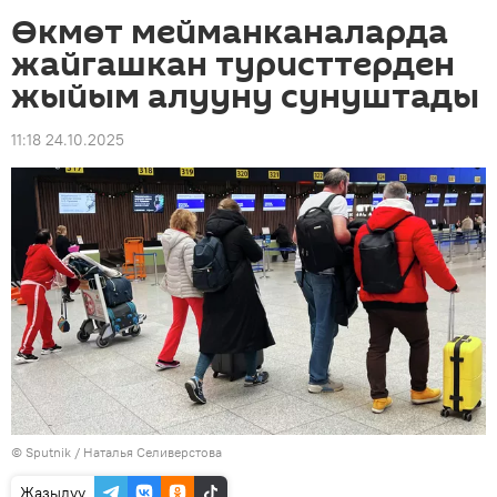
Өкмөт мейманканаларда
жайгашкан туристтерден
жыйым алууну сунуштады
11:18 24.10.2025
©
Sputnik
/ Наталья Селиверстова
Жазылуу