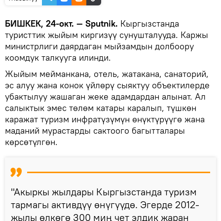
БИШКЕК, 24-окт. — Sputnik.
Кыргызстанда
туристтик жыйым киргизүү сунушталууда. Каржы
министрлиги даярдаган мыйзамдын долбоору
коомдук талкууга илинди.
Жыйым мейманкана, отель, жатакана, санаторий,
эс алуу жана конок үйлөрү сыяктуу объектилерде
убактылуу жашаган жеке адамдардан алынат. Ал
салыктык эмес төлөм катары каралып, түшкөн
каражат туризм инфратүзүмүн өнүктүрүүгө жана
маданий мурастарды сактоого багытталары
көрсөтүлгөн.
"Акыркы жылдары Кыргызстанда туризм
тармагы активдүү өнүгүүдө. Эгерде 2012-
жылы өлкөгө 300 миң чет элдик жаран