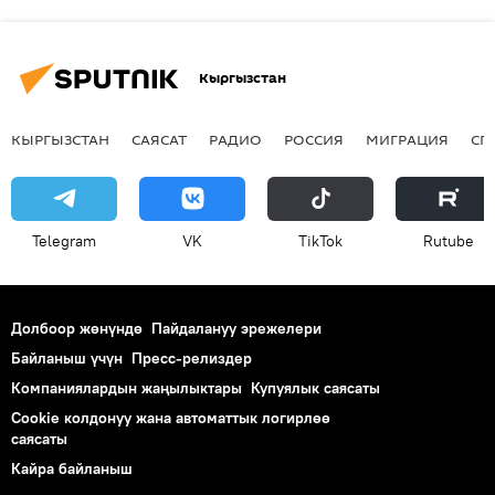
Кыргызстан
КЫРГЫЗСТАН
САЯСАТ
РАДИО
РОССИЯ
МИГРАЦИЯ
СП
Telegram
VK
ТikТоk
Rutube
Долбоор жөнүндө
Пайдалануу эрежелери
Байланыш үчүн
Пресс-релиздер
Компаниялардын жаңылыктары
Купуялык саясаты
Cookie колдонуу жана автоматтык логирлөө
саясаты
Кайра байланыш