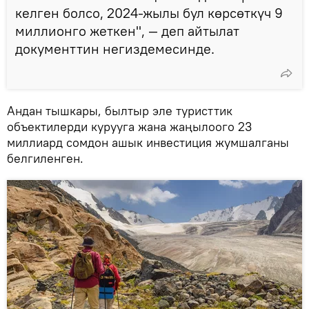
келген болсо, 2024-жылы бул көрсөткүч 9
миллионго жеткен", — деп айтылат
документтин негиздемесинде.
Андан тышкары, былтыр эле туристтик
объектилерди курууга жана жаңылоого 23
миллиард сомдон ашык инвестиция жумшалганы
белгиленген.