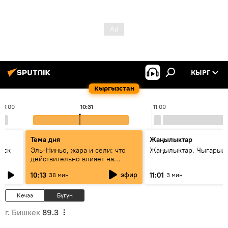
КЫРГ
Кыргызстан
10:00
10:31
11:00
Тема дня
Жаңылыктар
уск
Эль-Ниньо, жара и сели: что
Жаңылыктар. Чыгарылы
действительно влияет на
погоду в Кыргызстане
эфир
10:13
11:01
38 мин
3 мин
Кечээ
Бүгүн
г. Бишкек
89.3