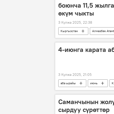
боюнча 11,5 жылга
өкүм чыкты
3 Кулжа 2025, 22:38
Кыргызстан
Алмазбек Атам
4-июнга карата а
3 Кулжа 2025, 21:05
аба ырайы
июнь
К
Саманчынын жолу.
сырдуу сүрөттөр