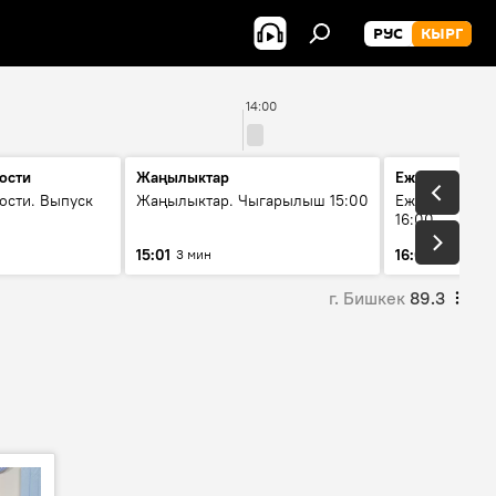
РУС
КЫРГ
14:00
ости
Жаңылыктар
Ежедневные 
ости. Выпуск
Жаңылыктар. Чыгарылыш 15:00
Ежедневные н
16:00
15:01
16:01
3 мин
3 мин
г. Бишкек
89.3