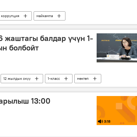
коррупция
майкампа
6 жаштагы балдар үчүн 1-
ын болбойт
12 жылдык окуу
1-класс
мектеп
арылыш 13:00
3:18