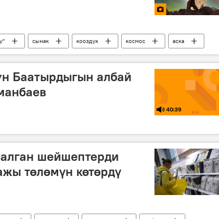
у"
сынак
кооздук
космос
аска
ун Баатырдыгын албай
манбаев
40:39
салган шейшептерди
ажы төлөмүн көтөрдү