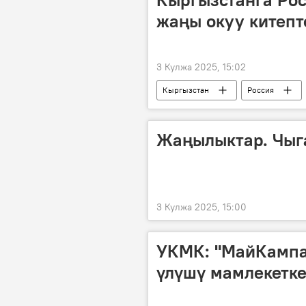
жаңы окуу китепт
3 Кулжа 2025, 15:02
Кыргызстан
Россия
Назира Дүйшеева
Маалымат
Жаңылыктар. Чыг
3 Кулжа 2025, 15:00
УКМК: "МайКамп
үлүшү мамлекетк