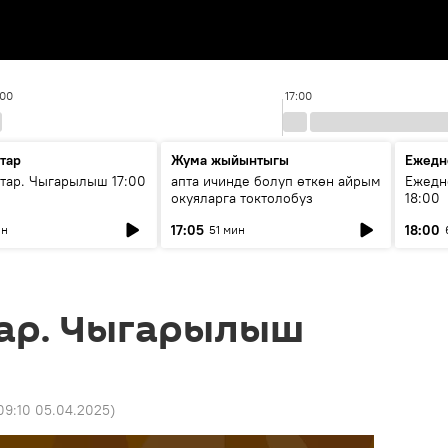
:00
17:00
тар
Жума жыйынтыгы
Ежедн
ар. Чыгарылыш 17:00
апта ичинде болуп өткөн айрым
Ежедн
окуяларга токтолобуз
18:00
17:05
18:00
ин
51 мин
ар. Чыгарылыш
09:10 05.04.2025
)