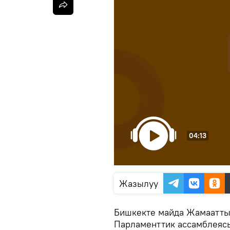
04:13
Жазылуу
Бишкекте майда Жамаатты
Парламенттик ассамблеясы