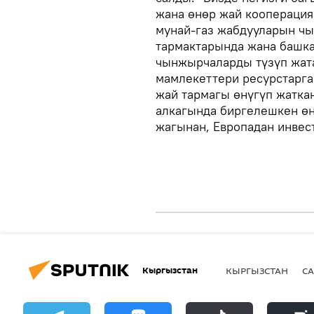
жана өнөр жай кооперация
мунай-газ жабдууларын чы
тармактарында жана башк
чынжырчаларды түзүп жата
мамлекеттери ресурстарга
жай тармагы өнүгүп жатка
алкагында биргелешкен өн
жагынан, Европадан инвест
Кыргызстан
КЫРГЫЗСТАН
СА