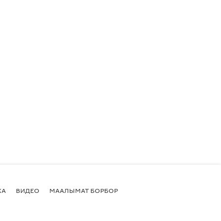
КА
ВИДЕО
МААЛЫМАТ БОРБОР