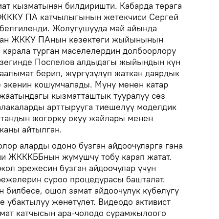
ат кызматынан билдиришти. Кабарда төрага
у ЖККУ ПА катчылыгынын жетекчиси Сергей
 белгиленди. Жолугушууда май айында
ган ЖККУ ПАнын кезектеги жыйынынын
 карала турган маселелердин долбоорлору
кезегинде Поспелов алдыдагы жыйындын күн
маалымат берип, жүргүзүлүп жаткан даярдык
 экенин кошумчалады. Муну менен катар
жаатындагы кызматташтык тууралуу сөз
 алакаларды арттырууга тиешелүү моделдик
тандын жогорку окуу жайлары менен
каны айтылган.
лор аларды одоно бузган айдоочуларга гана
и ЖКККББнын жумушчу тобу карап жатат.
 жол эрежесин бузган айдоочулар үчүн
режелерин суроо процедурасы башталат.
 билбесе, ошол замат айдоочулук күбөлүгү
е убактылуу жөнөтүлөт. Видеодо активист
ат катчысын ара-чолодо сурамжылоого