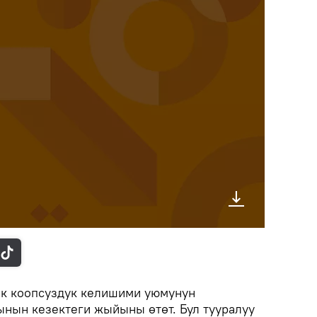
к коопсуздук келишими уюмунун
нын кезектеги жыйыны өтөт. Бул тууралуу