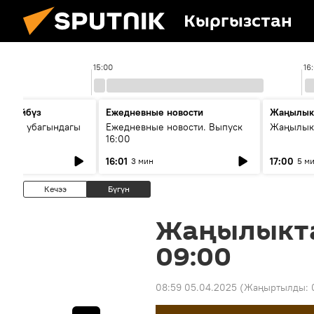
Кыргызстан
15:00
16
сүйлөйбүз
Ежедневные новости
Жаңылык
 — өз убагындагы
Ежедневные новости. Выпуск
Жаңылыкт
16:00
рологиялык кызмат
16:01
17:00
3 мин
5 м
ндөтүлүүдө
Кечээ
Бүгүн
Жаңылыкт
09:00
08:59 05.04.2025
(Жаңыртылды: