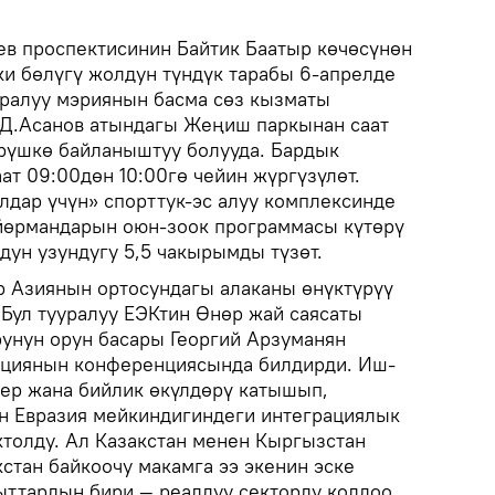
в проспектисинин Байтик Баатыр көчөсүнөн
ки бөлүгү жолдун түндүк тарабы 6-апрелде
уралуу мэриянын басма сөз кызматы
 Д.Асанов атындагы Жеңиш паркынан саат
рүшкө байланыштуу болууда. Бардык
аат 09:00дөн 10:00гө чейин жүргүзүлөт.
лдар үчүн» спорттук-эс алуу комплексинде
йөрмандарын оюн-зоок программасы күтөрү
дун узундугу 5,5 чакырымды түзөт.
 Азиянын ортосундагы алаканы өнүктүрүү
 Бул тууралуу ЕЭКтин Өнөр жай саясаты
унун орун басары Георгий Арзуманян
ациянын конференциясында билдирди. Иш-
тер жана бийлик өкүлдөрү катышып,
н Евразия мейкиндигиндеги интеграциялык
ктолду. Ал Казакстан менен Кыргызстан
стан байкоочу макамга ээ экенин эске
гыттардын бири — реалдуу секторду колдоо