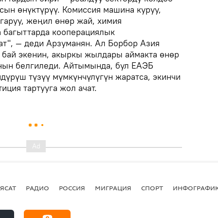
сын өнүктүрүү. Комиссия машина куруу,
гаруу, жеңил өнөр жай, химия
а багыттарда кооперациялык
т", — деди Арзуманян. Ал Борбор Азия
 бай экенин, акыркы жылдары аймакта өнөр
нын белгиледи. Айтымында, бул ЕАЭБ
дүрүш түзүү мүмкүнчүлүгүн жаратса, экинчи
иция тартууга жол ачат.
ЯСАТ
РАДИО
РОССИЯ
МИГРАЦИЯ
СПОРТ
ИНФОГРАФИ