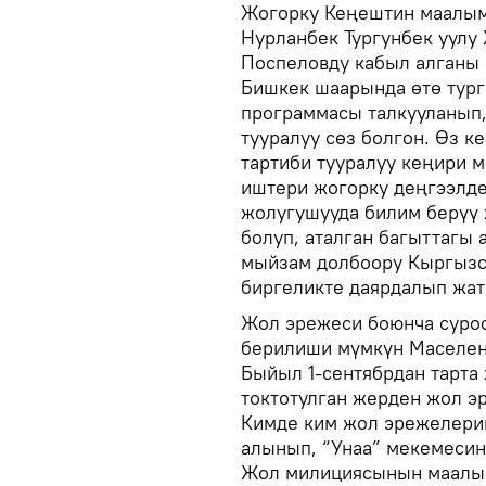
Жогорку Кеңештин маалым
Нурланбек Тургунбек уул
Поспеловду кабыл алганы
Бишкек шаарында өтө тур
программасы талкууланып,
тууралуу сөз болгон. Өз 
тартиби тууралуу кеңири 
иштери жогорку деңгээлде
жолугушууда билим берүү 
болуп, аталган багыттагы
мыйзам долбоору Кыргызс
биргеликте даярдалып жат
Жол эрежеси боюнча суроо
берилиши мүмкүн Маселен
Быйыл 1-сентябрдан тарта
токтотулган жерден жол э
Кимде ким жол эрежелерин
алынып, “Унаа” мекемесин
Жол милициясынын маалым