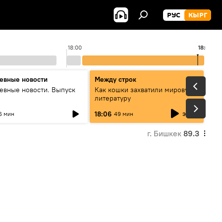
РУС
КЫРГ
18:00
18:52
1
евные новости
Между строк
евные новости. Выпуск
Как кошки захватили мировую
литературу
эфир
18:06
6 мин
49 мин
г. Бишкек
89.3