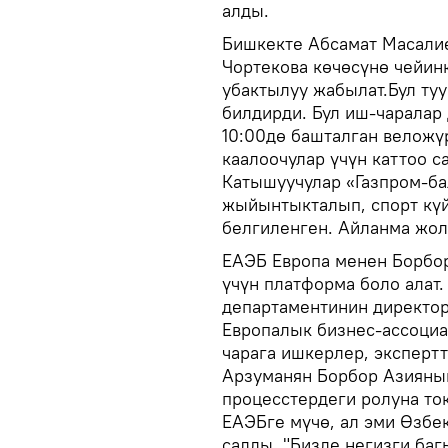
алды.
Бишкекте Абсамат Масалие
Чортекова көчөсүнө чейин
убактылуу жабылат.Бул ту
билдирди. Бул иш-чаралар
10:00дө башталган веложү
каалоочулар үчүн каттоо с
Катышуучулар «Газпром-ба
жыйынтыкталып, спорт кү
белгиленген. Айланма жол
ЕАЭБ Европа менен Борбор
үчүн платформа боло алат.
департаментинин директор
Европалык бизнес-ассоци
чарага ишкерлер, эксперт
Арзуманян Борбор Азияны
процесстердеги ролуна то
ЕАЭБге мүчө, ал эми Өзбек
салды. "Бизде негизги ба