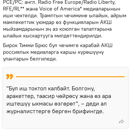
РСЕ/РС; англ. Radio Free Europe/Radio Liberty,
RFE/RL** жана Voice of America* медиаларынын
иши чектелди. Трамптын чечимине ылайык, айрым
мамлекеттик уюмдар өз функцияларын АКШ
мыйзамдарынын эң аз коюлган талаптарына
ылайык кыскартууга милдеттендирилди.
Бирок Тэмми Брюс бул чечимге карабай АКШ
россиялык медиаларга каршы күрөшүүнү
улантарын белгиледи.
"Бул иш токтоп калбайт. Болгону,
аракеттер, таасир чөйрөсү жана өз ара
иштешүү ыкмасы өзгөрөт", – деди ал
журналисттерге берген брифингде.