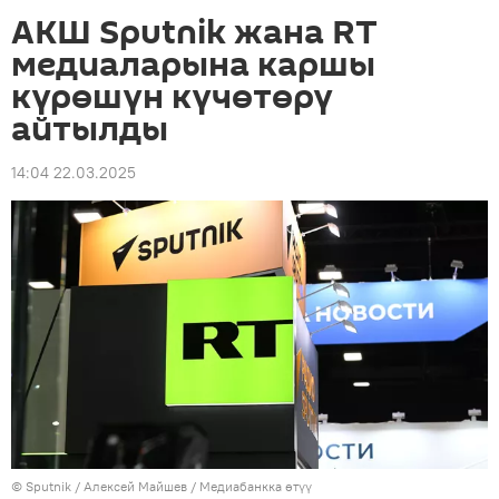
АКШ Sputnik жана RT
медиаларына каршы
күрөшүн күчөтөрү
айтылды
14:04 22.03.2025
©
Sputnik
/ Алексей Майшев
/
Медиабанкка өтүү