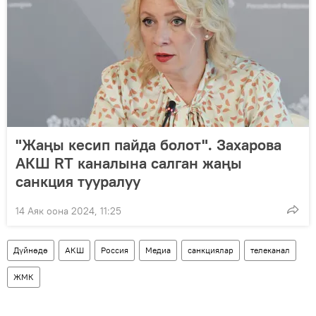
"Жаңы кесип пайда болот". Захарова
АКШ RT каналына салган жаңы
санкция тууралуу
14 Аяк оона 2024, 11:25
Дүйнөдө
АКШ
Россия
Медиа
санкциялар
телеканал
ЖМК