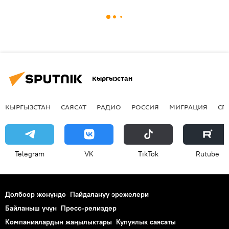
Кыргызстан
КЫРГЫЗСТАН
САЯСАТ
РАДИО
РОССИЯ
МИГРАЦИЯ
СП
Telegram
VK
ТikТоk
Rutube
Долбоор жөнүндө
Пайдалануу эрежелери
Байланыш үчүн
Пресс-релиздер
Компаниялардын жаңылыктары
Купуялык саясаты