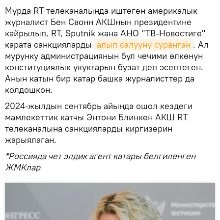
Мурда RT телеканалында иштеген америкалык
журналист Бен Свонн АКШнын президентине
кайрылып, RT, Sputnik жана АНО "ТВ-Новостиге"
карата санкцияларды
алып салууну суранган
. Ал
мурунку администрациянын бул чечими өлкөнүн
конституциялык укуктарын бузат деп эсептеген.
Анын катын бир катар башка журналисттер да
колдошкон.
2024-жылдын сентябрь айында ошол кездеги
мамлекеттик катчы Энтони Блинкен АКШ RT
телеканалына санкцияларды киргизерин
жарыялаган.
*Россияда чет элдик агент катары белгиленген
ЖМКлар