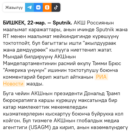
Жазылуу
БИШКЕК, 22-мар. — Sputnik.
АКШ Россиянын
маалымат каражаттары, анын ичинде Sputnik жана
RT менен маалымат мейкиндигинде күрөшүүнү
токтотпойт, бул багыттагы ишти "акылдуураак
жана демдүүрөөк" кылууга ниеттенип жатат.
Мындай билдирүүнү АКШнын
Мамдепартаментинин расмий өкүлү Тэмми Брюс
"Америка үнүнүн" ишинин токтотулушу боюнча
комментарий берип жатып айтканын
РИА 
Новости
жазды.
Буга чейин АКШнын президенти Дональд Трамп
бюрократияга каршы күрөшүү максатында бир
катар мамлекеттик мекемелердин
кызматкерлерин кыскартуу боюнча буйрукка кол
койгон. Бул тизмеге АКШнын глобалдык медиа
агенттиги (USAGM) да кирип, анын көзөмөлүндөгү