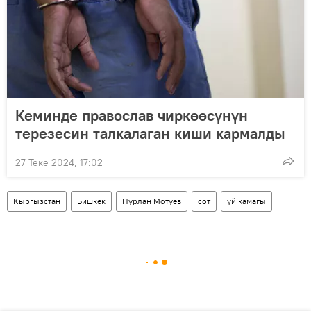
Кеминде православ чиркөөсүнүн
терезесин талкалаган киши кармалды
27 Теке 2024, 17:02
Кыргызстан
Бишкек
Нурлан Мотуев
сот
үй камагы