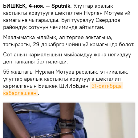
БИШКЕК, 4-ноя. — Sputnik.
Улуттар аралык
кастыкты козутууга шектелген Нурлан Мотуев үй
камагына чыгарылды. Бул тууралуу Свердлов
райондук сотунун чечиминде айтылган.
Маалыматка ылайык, ал тергөө аяктагыча,
тагыраагы, 29-декабрга чейин үй камагында болот.
Сот анын кармалышын мыйзамдуу жана негиздүү
деп тапканы белгиленди.
55 жаштагы Нурлан Мотуев расалык, этникалык,
улуттар аралык кастыкты козутууга шектелип
кармалганын Бишкек ШИИББден
31-октябрда 
кабарлашкан
.