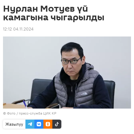
Нурлан Мотуев үй
камагына чыгарылды
12:12 04.11.2024
© Фото / пресс-служба ЦИК КР
Жазылуу