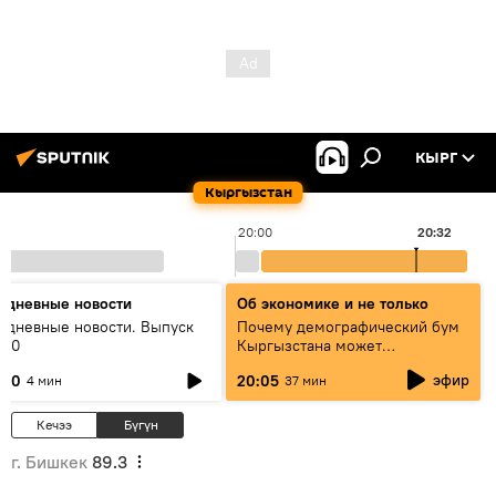
КЫРГ
Кыргызстан
20:00
20:32
едневные новости
Об экономике и не только
едневные новости. Выпуск
Почему демографический бум
:00
Кыргызстана может
превратиться в проблему и как
эфир
:00
20:05
4 мин
37 мин
этого избежать
Кечээ
Бүгүн
г. Бишкек
89.3