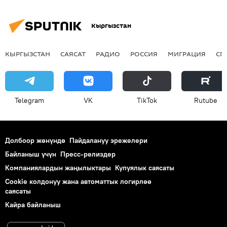
Кыргызстан
КЫРГЫЗСТАН
САЯСАТ
РАДИО
РОССИЯ
МИГРАЦИЯ
СП
Telegram
VK
ТikТоk
Rutube
Долбоор жөнүндө
Пайдалануу эрежелери
Байланыш үчүн
Пресс-релиздер
Компаниялардын жаңылыктары
Купуялык саясаты
Cookie колдонуу жана автоматтык логирлөө
саясаты
Кайра байланыш