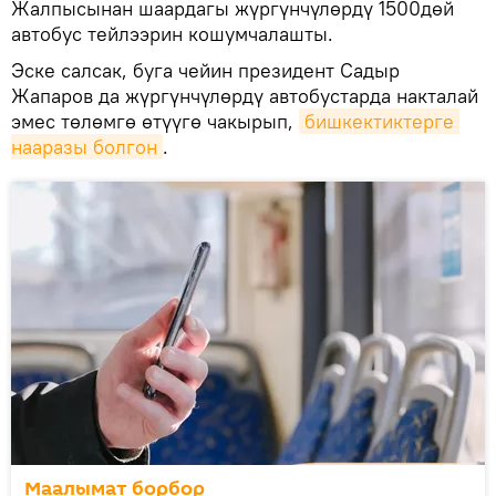
Жалпысынан шаардагы жүргүнчүлөрдү 1500дөй
автобус тейлээрин кошумчалашты.
Эске салсак, буга чейин президент Садыр
Жапаров да жүргүнчүлөрдү автобустарда накталай
эмес төлөмгө өтүүгө чакырып,
бишкектиктерге 
нааразы болгон
.
Маалымат борбор