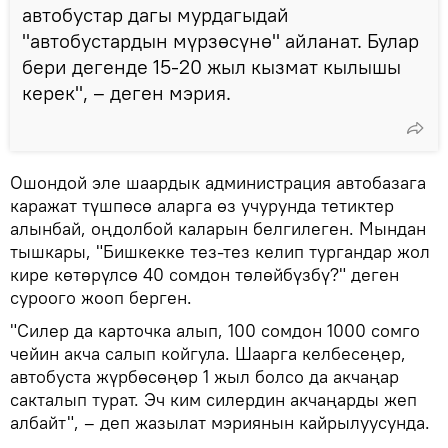
автобустар дагы мурдагыдай
"автобустардын мүрзөсүнө" айланат. Булар
бери дегенде 15-20 жыл кызмат кылышы
керек", – деген мэрия.
Ошондой эле шаардык администрация автобазага
каражат түшпөсө аларга өз учурунда тетиктер
алынбай, оңдолбой каларын белгилеген. Мындан
тышкары, "Бишкекке тез-тез келип тургандар жол
кире көтөрүлсө 40 сомдон төлөйбүзбү?" деген
суроого жооп берген.
"Силер да карточка алып, 100 сомдон 1000 сомго
чейин акча салып койгула. Шаарга келбесеңер,
автобуста жүрбөсөңөр 1 жыл болсо да акчаңар
сакталып турат. Эч ким силердин акчаңарды жеп
албайт", – деп жазылат мэриянын кайрылуусунда.