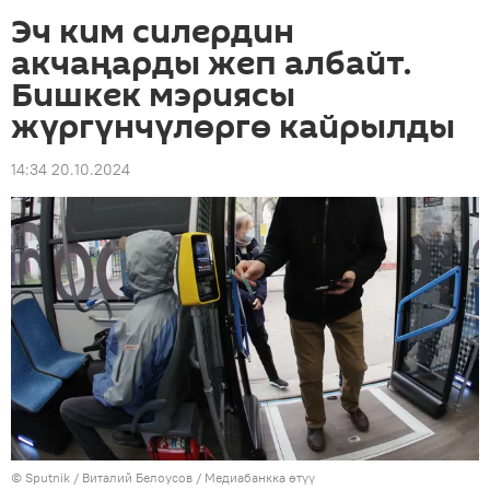
Эч ким силердин
акчаңарды жеп албайт.
Бишкек мэриясы
жүргүнчүлөргө кайрылды
14:34 20.10.2024
©
Sputnik
/ Виталий Белоусов
/
Медиабанкка өтүү