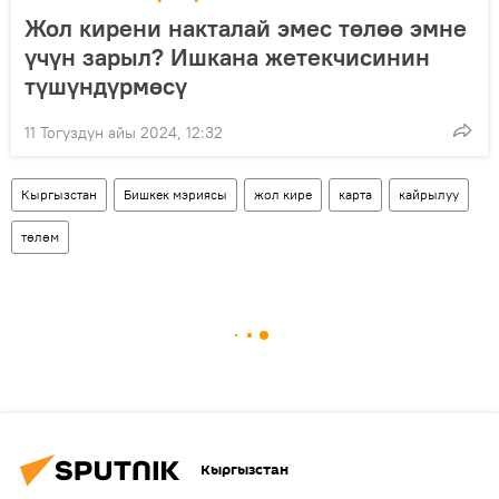
Жол кирени накталай эмес төлөө эмне
үчүн зарыл? Ишкана жетекчисинин
түшүндүрмөсү
11 Тогуздун айы 2024, 12:32
Кыргызстан
Бишкек мэриясы
жол кире
карта
кайрылуу
төлөм
Кыргызстан