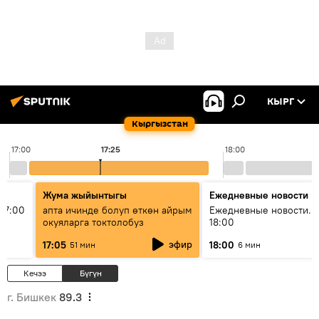
КЫРГ
Кыргызстан
17:00
17:25
18:00
Жума жыйынтыгы
Ежедневные новости
17:00
апта ичинде болуп өткөн айрым
Ежедневные новости. 
окуяларга токтолобуз
18:00
эфир
17:05
18:00
51 мин
6 мин
Кечээ
Бүгүн
г. Бишкек
89.3