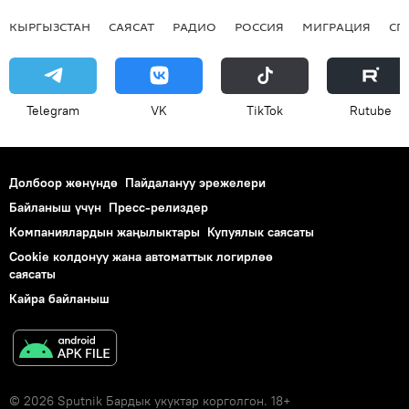
КЫРГЫЗСТАН
САЯСАТ
РАДИО
РОССИЯ
МИГРАЦИЯ
СП
Telegram
VK
ТikТоk
Rutube
Долбоор жөнүндө
Пайдалануу эрежелери
Байланыш үчүн
Пресс-релиздер
Компаниялардын жаңылыктары
Купуялык саясаты
Cookie колдонуу жана автоматтык логирлөө
саясаты
Кайра байланыш
© 2026 Sputnik Бардык укуктар корголгон. 18+