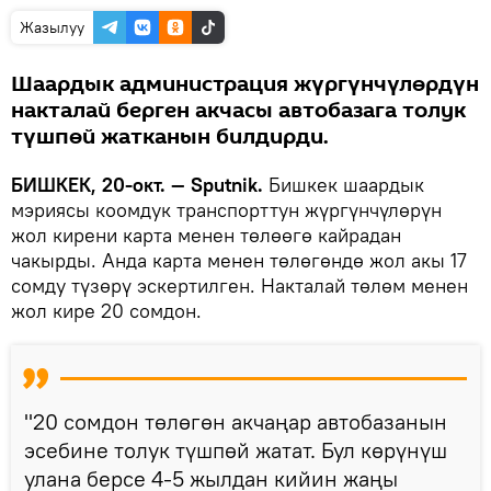
Жазылуу
Шаардык администрация жүргүнчүлөрдүн
накталай берген акчасы автобазага толук
түшпөй жатканын билдирди.
БИШКЕК, 20-окт. — Sputnik.
Бишкек шаардык
мэриясы коомдук транспорттун жүргүнчүлөрүн
жол кирени карта менен төлөөгө кайрадан
чакырды. Анда карта менен төлөгөндө жол акы 17
сомду түзөрү эскертилген. Накталай төлөм менен
жол кире 20 сомдон.
"20 сомдон төлөгөн акчаңар автобазанын
эсебине толук түшпөй жатат. Бул көрүнүш
улана берсе 4-5 жылдан кийин жаңы