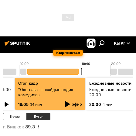
КЫРГ
Кыргызстан
19:00
19:40
20:00
Стоп кадр
Ежедневные новости
19:00
"Окен ава" — жайдын элдик
Ежедневные новости. 
комедиясы
20:00
эфир
19:05
20:00
34 мин
4 мин
Кечээ
Бүгүн
г. Бишкек
89.3