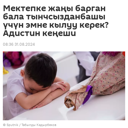
Мектепке жаңы барган
бала тынчсызданбашы
үчүн эмне кылуу керек?
Адистин кеңеши
08:36 31.08.2024
©
Sputnik / Табылды Кадырбеков