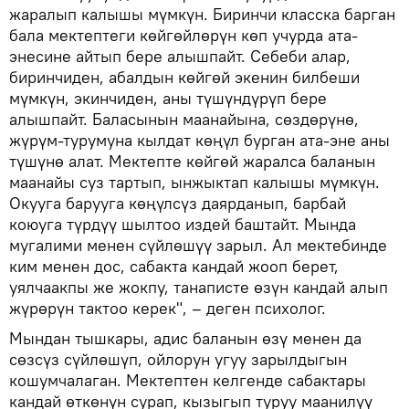
жаралып калышы мүмкүн. Биринчи класска барган
бала мектептеги көйгөйлөрүн көп учурда ата-
энесине айтып бере алышпайт. Себеби алар,
биринчиден, абалдын көйгөй экенин билбеши
мүмкүн, экинчиден, аны түшүндүрүп бере
алышпайт. Баласынын маанайына, сөздөрүнө,
жүрүм-турумуна кылдат көңүл бурган ата-эне аны
түшүнө алат. Мектепте көйгөй жаралса баланын
маанайы суз тартып, ынжыктап калышы мүмкүн.
Окууга барууга көңүлсүз даярданып, барбай
коюуга түрдүү шылтоо издей баштайт. Мында
мугалими менен сүйлөшүү зарыл. Ал мектебинде
ким менен дос, сабакта кандай жооп берет,
уялчаакпы же жокпу, танаписте өзүн кандай алып
жүрөрүн тактоо керек", – деген психолог.
Мындан тышкары, адис баланын өзү менен да
сөзсүз сүйлөшүп, ойлорун угуу зарылдыгын
кошумчалаган. Мектептен келгенде сабактары
кандай өткөнүн сурап, кызыгып туруу маанилүү