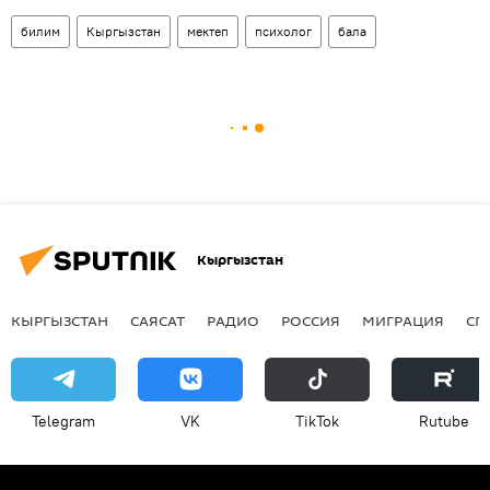
билим
Кыргызстан
мектеп
психолог
бала
Кыргызстан
КЫРГЫЗСТАН
САЯСАТ
РАДИО
РОССИЯ
МИГРАЦИЯ
СП
Telegram
VK
ТikТоk
Rutube