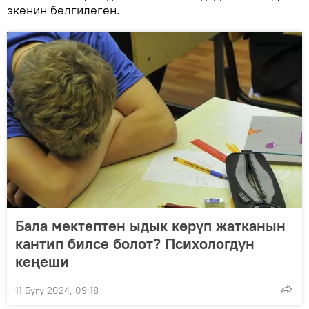
экенин белгилеген.
Бала мектептен ыдык көрүп жатканын
кантип билсе болот? Психологдун
кеңеши
11 Бугу 2024, 09:18