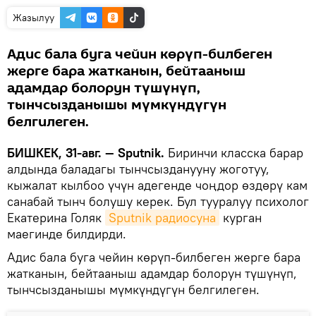
Жазылуу
Адис бала буга чейин көрүп-билбеген
жерге бара жатканын, бейтааныш
адамдар болорун түшүнүп,
тынчсызданышы мүмкүндүгүн
белгилеген.
БИШКЕК, 31-авг. — Sputnik.
Биринчи класска барар
алдында баладагы тынчсызданууну жоготуу,
кыжалат кылбоо үчүн адегенде чоңдор өздөрү кам
санабай тынч болушу керек. Бул тууралуу психолог
Екатерина Голяк
Sputnik радиосуна
курган
маегинде билдирди.
Адис бала буга чейин көрүп-билбеген жерге бара
жатканын, бейтааныш адамдар болорун түшүнүп,
тынчсызданышы мүмкүндүгүн белгилеген.