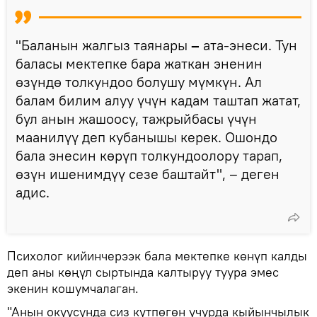
"Баланын жалгыз таянары
–
ата-энеси. Тун
баласы мектепке бара жаткан эненин
өзүндө толкундоо болушу мүмкүн. Ал
балам билим алуу үчүн кадам таштап жатат,
бул анын жашоосу, тажрыйбасы үчүн
маанилүү деп кубанышы керек. Ошондо
бала энесин көрүп толкундоолору тарап,
өзүн ишенимдүү сезе баштайт", – деген
адис.
Психолог кийинчерээк бала мектепке көнүп калды
деп аны көңүл сыртында калтыруу туура эмес
экенин кошумчалаган.
"Анын окуусунда сиз күтпөгөн учурда кыйынчылык