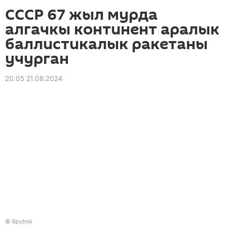
СССР 67 жыл мурда
алгачкы континент аралык
баллистикалык ракетаны
учурган
20:05 21.08.2024
©
Sputnik