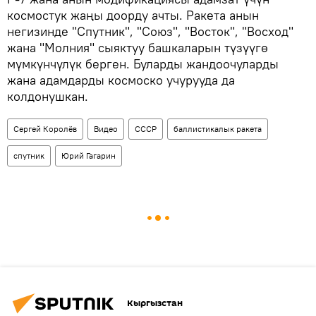
космостук жаңы доорду ачты. Ракета анын
негизинде "Спутник", "Союз", "Восток", "Восход"
жана "Молния" сыяктуу башкаларын түзүүгө
мүмкүнчүлүк берген. Буларды жандоочуларды
жана адамдарды космоско учурууда да
колдонушкан.
Сергей Королёв
Видео
СССР
баллистикалык ракета
спутник
Юрий Гагарин
Кыргызстан