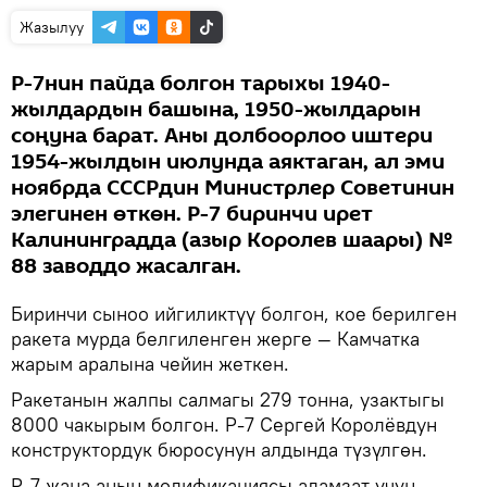
Жазылуу
Р-7нин пайда болгон тарыхы 1940-
жылдардын башына, 1950-жылдарын
соңуна барат. Аны долбоорлоо иштери
1954-жылдын июлунда аяктаган, ал эми
ноябрда СССРдин Министрлер Советинин
элегинен өткөн. Р-7 биринчи ирет
Калининградда (азыр Королев шаары) №
88 заводдо жасалган.
Биринчи сыноо ийгиликтүү болгон, кое берилген
ракета мурда белгиленген жерге — Камчатка
жарым аралына чейин жеткен.
Ракетанын жалпы салмагы 279 тонна, узактыгы
8000 чакырым болгон. Р-7 Сергей Королёвдун
конструктордук бюросунун алдында түзүлгөн.
Р-7 жана анын модификациясы адамзат үчүн