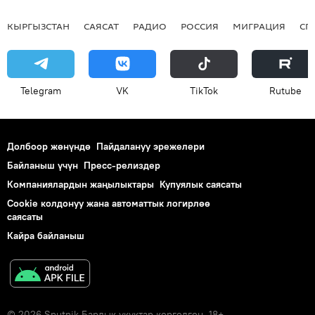
КЫРГЫЗСТАН
САЯСАТ
РАДИО
РОССИЯ
МИГРАЦИЯ
СП
Telegram
VK
ТikТоk
Rutube
Долбоор жөнүндө
Пайдалануу эрежелери
Байланыш үчүн
Пресс-релиздер
Компаниялардын жаңылыктары
Купуялык саясаты
Cookie колдонуу жана автоматтык логирлөө
саясаты
Кайра байланыш
© 2026 Sputnik Бардык укуктар корголгон. 18+