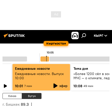
КЫРГ
Кыргызстан
10:05
Ежедневные новости
Тема дня
үн
Ежедневные новости. Выпуск
«Более 1200 сёл в зоне
10:00
МЧС — о климате, ледн
системе оповещения
эфир
10:01
10:08
7 мин
49 мин
населения
Кечээ
Бүгүн
г. Бишкек
89.3