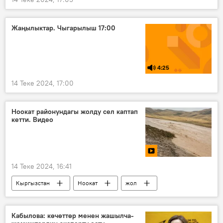
Жаңылыктар. Чыгарылыш 17:00
4:25
14 Теке 2024, 17:00
Ноокат районундагы жолду сел каптап
кетти. Видео
14 Теке 2024, 16:41
Кыргызстан
Ноокат
жол
сел
Видео
Кабылова: көчөттөр менен жашылча-