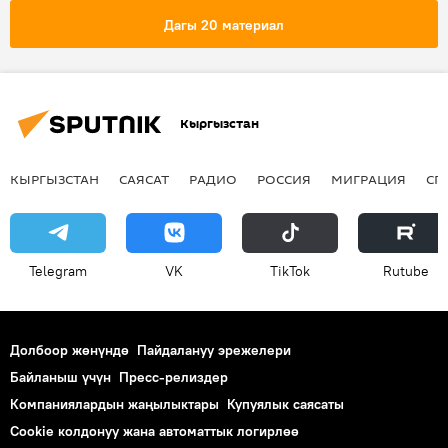
Дагы 20 материал
Кыргызстан
КЫРГЫЗСТАН
САЯСАТ
РАДИО
РОССИЯ
МИГРАЦИЯ
СП
Telegram
VK
ТikТоk
Rutube
Долбоор жөнүндө
Пайдалануу эрежелери
Байланыш үчүн
Пресс-релиздер
Компаниялардын жаңылыктары
Купуялык саясаты
Cookie колдонуу жана автоматтык логирлөө