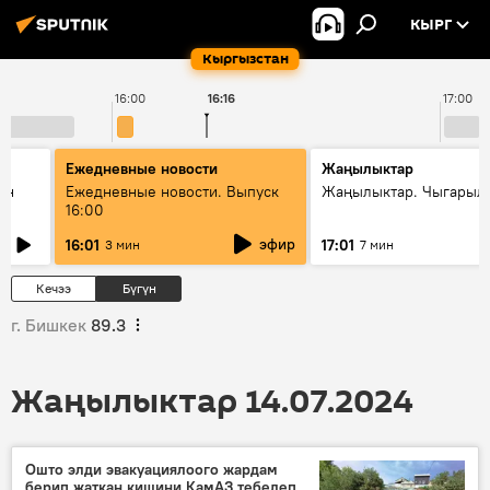
КЫРГ
Кыргызстан
16:00
16:16
17:00
Ежедневные новости
Жаңылыктар
ан
Ежедневные новости. Выпуск
Жаңылыктар. Чыгарыл
16:00
эфир
16:01
17:01
3 мин
7 мин
Кечээ
Бүгүн
г. Бишкек
89.3
Жаңылыктар 14.07.2024
Ошто элди эвакуациялоого жардам
берип жаткан кишини КамАЗ тебелеп