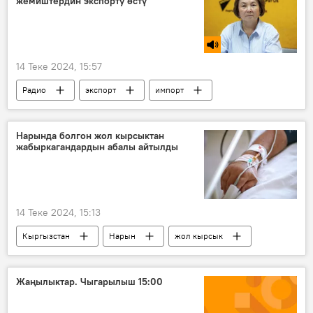
жемиштердин экспорту өстү
14 Теке 2024, 15:57
Радио
экспорт
импорт
жашылча-жемиш
тонна
Кыргызстан
Райла Кабылова
Нарында болгон жол кырсыктан
жабыркагандардын абалы айтылды
14 Теке 2024, 15:13
Кыргызстан
Нарын
жол кырсык
КР Саламаттык сактоо министрлиги
Жаңылыктар. Чыгарылыш 15:00