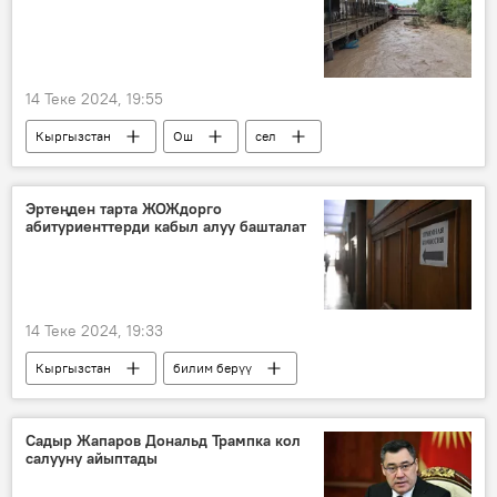
14 Теке 2024, 19:55
Кыргызстан
Ош
сел
Эртеңден тарта ЖОЖдорго
абитуриенттерди кабыл алуу башталат
14 Теке 2024, 19:33
Кыргызстан
билим берүү
абитуриент
ЖОЖ
Садыр Жапаров Дональд Трампка кол
салууну айыптады