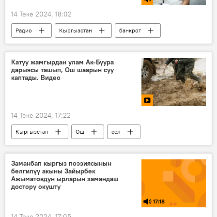
14 Теке 2024, 18:02
Радио
Кыргызстан
банкрот
мыйзам
Экономика
мекеме
Эркин Бакиров
Катуу жамгырдан улам Ак-Буура
дарыясы ташып, Ош шаарын суу
каптады. Видео
14 Теке 2024, 17:22
Кыргызстан
Ош
сел
ӨКМ
кырсык
Заманбап кыргыз поэзиясынын
белгилүү акыны Зайырбек
Ажыматовдун ырларын замандаш
достору окушту
17:18
14 Теке 2024, 17:05