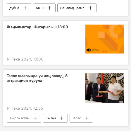
дүйнө
АКШ
Дональд Трамп
кол салуу
Антониу Гутерриш
БУУ
Жаңылыктар. Чыгарылыш 13:00
3:16
14 Теке 2024, 13:00
Талас шаарында үч чоң завод, 8
аттракцион курулат
14 Теке 2024, 12:55
Кыргызстан
Кытай
Талас
завод
курулуш