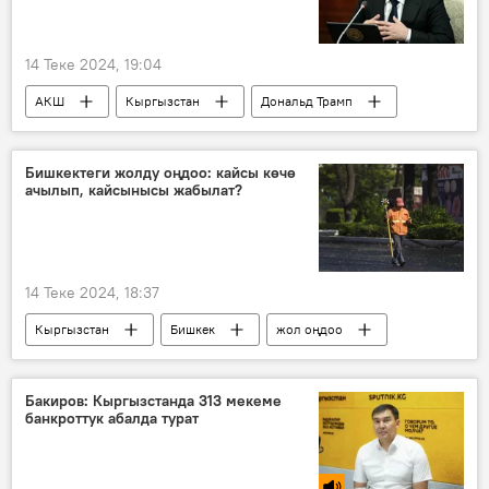
14 Теке 2024, 19:04
АКШ
Кыргызстан
Дональд Трамп
кол салуу
Садыр Жапаров
Бишкектеги жолду оңдоо: кайсы көчө
ачылып, кайсынысы жабылат?
14 Теке 2024, 18:37
Кыргызстан
Бишкек
жол оңдоо
мэрия
Бакиров: Кыргызстанда 313 мекеме
банкроттук абалда турат