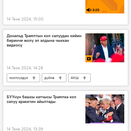
3:25
14 Теке 2024, 15:00
Дональд Трамптын кол салуудан кийин
биринчи жолу эл алдына чыккан
видеосу
14 Теке 2024, 14:28
коопсуздук
дүйнө
АКШ
Дональд Трамп
Саясат
кол салуу
кылмыш
БУУнун башкы катчысы Трампка кол
салуу аракетин айыптады
14 Теке 2024, 13:39