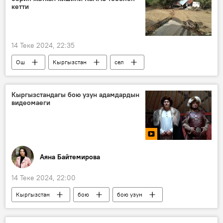
кетти
14 Теке 2024, 22:35
Ош
Кыргызстан
сел
кырсык
"КамАЗ"
Кыргызстандагы бою узун адамдардын
видеомаеги
Аяна Байтемирова
14 Теке 2024, 22:00
Кыргызстан
бою
бою узун
Видео