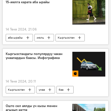
15-июлга карата аба ырайы
14 Теке 2024, 21:06
аба ырайы
июль
Кыргызстан
Кыргызстандагы популярдуу чакан
унаалардын баасы. Инфографика
14 Теке 2024, 20:11
Кыргызстан
унаа
баа
автобазар
Инфографика
Ошто сел аялды үч кызы менен
агызып кетти